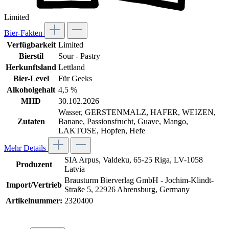
Limited
Bier-Fakten
Verfügbarkeit
Limited
Bierstil
Sour - Pastry
Herkunftsland
Lettland
Bier-Level
Für Geeks
Alkoholgehalt
4,5 %
MHD
30.102.2026
Wasser, GERSTENMALZ, HAFER, WEIZEN,
Zutaten
Banane, Passionsfrucht, Guave, Mango,
LAKTOSE, Hopfen, Hefe
Mehr Details
SIA Arpus, Valdeku, 65-25 Riga, LV-1058
Produzent
Latvia
Brausturm Bierverlag GmbH - Jochim-Klindt-
Import/Vertrieb
Straße 5, 22926 Ahrensburg, Germany
Artikelnummer:
2320400