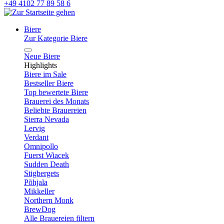
+49 4102 77 89 58 6
Biere
Zur Kategorie Biere
Neue Biere
Highlights
Biere im Sale
Bestseller Biere
Top bewertete Biere
Brauerei des Monats
Beliebte Brauereien
Sierra Nevada
Lervig
Verdant
Omnipollo
Fuerst Wiacek
Sudden Death
Stigbergets
Põhjala
Mikkeller
Northern Monk
BrewDog
Alle Brauereien filtern