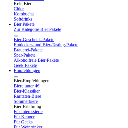
Kein Bier
Cider
Kombucha
Softdrinks
Bier Pakete
Zur Kategorie Bier Pakete
Bier-Geschenk-Pakete
Entdecker- und Bier-Tasting-Pakete
Brauerei-Pakete
Spar-Pakete
Alkoholfreie Bier-Pakete
Geek-Pakete
Empfehlungen
Bier-Empfehlungen
Biere unter 4€
Bier-Klassiker
Raritäten-Biere
Sommerbiere
Bier-Erfahrung
Für Interessierte
Für Kenner
Für Geeks
Für Weintrinker