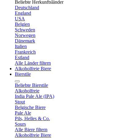
Beliebte Herkunftsländer
Deutschland
England
USA
Belgien
Schweden
Norwegen
Dänemark
Italien
Frankreich
Estland
Alle Länder filtern
Alkoholfreie Biere
Bierstile
Beliebte Bierstile
Alkoholfreie
India Pale Ale (IPA)
Stout
Belgische Biere
Pale Ale
Pils, Helles & Co.
Sours
Alle Biere filtern
Alkoholfreie Biere