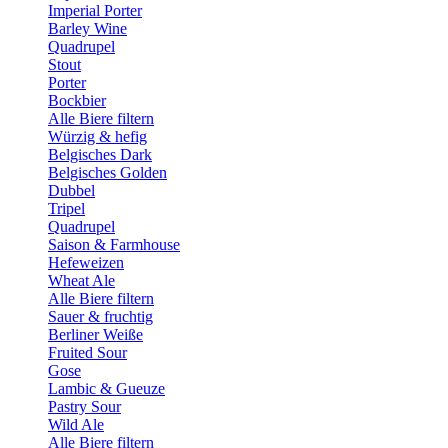
Imperial Porter
Barley Wine
Quadrupel
Stout
Porter
Bockbier
Alle Biere filtern
Würzig & hefig
Belgisches Dark
Belgisches Golden
Dubbel
Tripel
Quadrupel
Saison & Farmhouse
Hefeweizen
Wheat Ale
Alle Biere filtern
Sauer & fruchtig
Berliner Weiße
Fruited Sour
Gose
Lambic & Gueuze
Pastry Sour
Wild Ale
Alle Biere filtern