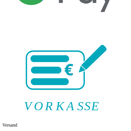
V
O
R
K
A
SSE
Versand