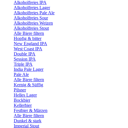
Alkoholfreies IPA
Alkoholfreies Lager
Alkoholfreies Pale Ale
Alkoholfreies Sour
Alkoholfreies Weizen
Alkoholfreies Stout
Alle Biere filtern
Hopfig & bitter
New England IPA
West Coast IPA
Double IPA
Session IPA
Triple IPA
India Pale Lager
Pale Ale
Alle Biere filtern
Kernig & Süffig
Pilsner
Helles Lager
Bockbier
Kellerbier
Festbier & Märzen
Alle Biere filtern
Dunkel & stark
Imperial Stout