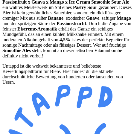
Passionfruit x Guava x Mango x Ice Cream Smoothie Sour Ale
ein wahres Meisterwerk im Stil eines
Pastry Sour
gezaubert. Dieses
Bier ist kein gewöhnliches Sauerbier, sondern ein dickflüssiger,
cremiger Mix aus süßer
Banane
, exotischer
Guave
, saftiger
Mango
und der spritzigen Säure der
Passionsfrucht
. Durch die Zugabe von
feinster
Eiscreme-Aromatik
erhält das Ganze ein seidiges
Mundgefühl, das an einen kühlen Milkshake erinnert. Mit einem
moderaten Alkoholgehalt von
4,5%
ist es der perfekte Begleiter für
sonnige Nachmittage oder als flüssiges Dessert. Wer auf fruchtige
Smoothie Ales
steht, kommt an dieser lettischen Vitaminbombe
definitiv nicht vorbei!
Untappd ist die weltweit bekannteste und beliebteste
Bewertungsplattform für Biere. Hier findest du die aktuelle
durchschnittliche Bewertung von hunderten oder tausenden von
Usern.