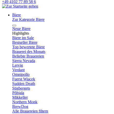
+49 4102 77 89 58 6
Biere
Zur Kategorie Biere
Neue Biere
Highlights
Biere im Sale
Bestseller Biere
Top bewertete Biere
Brauerei des Monats
Beliebte Brauereien
Sierra Nevada
Lervig
Verdant
Omnipollo
Fuerst Wiacek
Sudden Death
Stigbergets
Põhjala
Mikkeller
Northern Monk
BrewDog
Alle Brauereien filtern