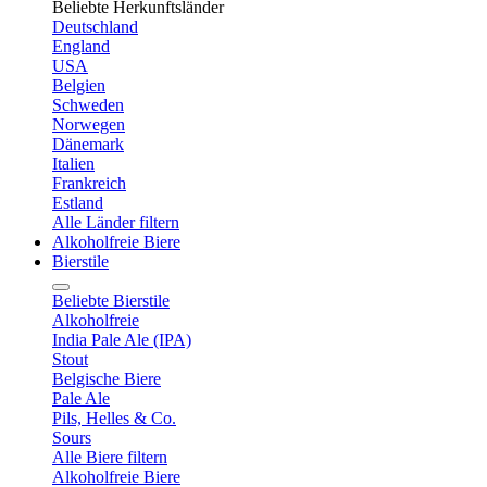
Beliebte Herkunftsländer
Deutschland
England
USA
Belgien
Schweden
Norwegen
Dänemark
Italien
Frankreich
Estland
Alle Länder filtern
Alkoholfreie Biere
Bierstile
Beliebte Bierstile
Alkoholfreie
India Pale Ale (IPA)
Stout
Belgische Biere
Pale Ale
Pils, Helles & Co.
Sours
Alle Biere filtern
Alkoholfreie Biere