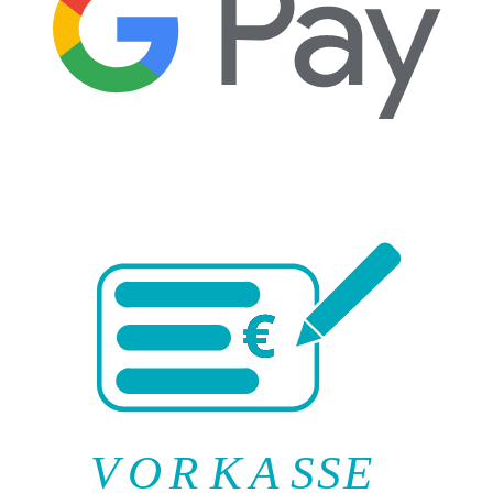
V
O
R
K
A
SSE