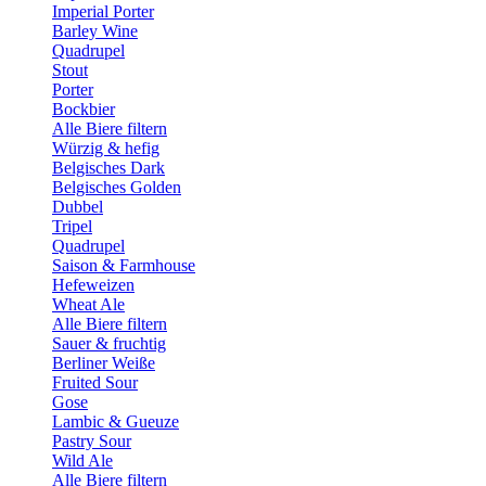
Imperial Porter
Barley Wine
Quadrupel
Stout
Porter
Bockbier
Alle Biere filtern
Würzig & hefig
Belgisches Dark
Belgisches Golden
Dubbel
Tripel
Quadrupel
Saison & Farmhouse
Hefeweizen
Wheat Ale
Alle Biere filtern
Sauer & fruchtig
Berliner Weiße
Fruited Sour
Gose
Lambic & Gueuze
Pastry Sour
Wild Ale
Alle Biere filtern