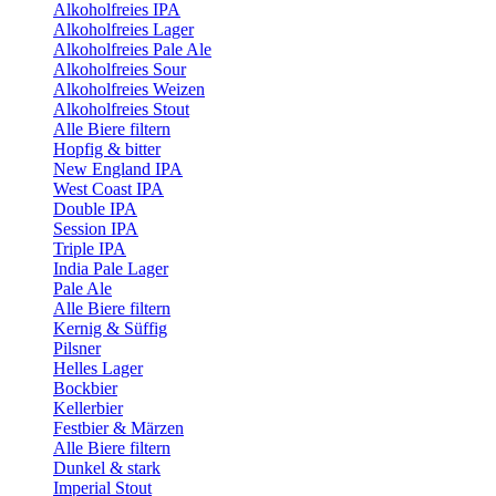
Alkoholfreies IPA
Alkoholfreies Lager
Alkoholfreies Pale Ale
Alkoholfreies Sour
Alkoholfreies Weizen
Alkoholfreies Stout
Alle Biere filtern
Hopfig & bitter
New England IPA
West Coast IPA
Double IPA
Session IPA
Triple IPA
India Pale Lager
Pale Ale
Alle Biere filtern
Kernig & Süffig
Pilsner
Helles Lager
Bockbier
Kellerbier
Festbier & Märzen
Alle Biere filtern
Dunkel & stark
Imperial Stout