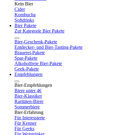
Kein Bier
Cider
Kombucha
Softdrinks
Bier Pakete
Zur Kategorie Bier Pakete
Bier-Geschenk-Pakete
Entdecker- und Bier-Tasting-Pakete
Brauerei-Pakete
Spar-Pakete
Alkoholfreie Bier-Pakete
Geek-Pakete
Empfehlungen
Bier-Empfehlungen
Biere unter 4€
Bier-Klassiker
Raritäten-Biere
Sommerbiere
Bier-Erfahrung
Für Interessierte
Für Kenner
Für Geeks
Für Weintrinker