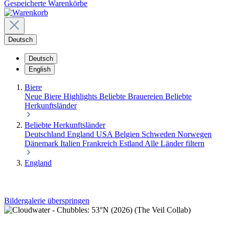
Gespeicherte Warenkörbe
Deutsch
Deutsch
English
Biere
Neue Biere
Highlights
Beliebte Brauereien
Beliebte
Herkunftsländer
Beliebte Herkunftsländer
Deutschland
England
USA
Belgien
Schweden
Norwegen
Dänemark
Italien
Frankreich
Estland
Alle Länder filtern
England
Bildergalerie überspringen