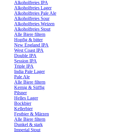
Alkoholfreies IPA
Alkoholfreies Lager
Alkoholfreies Pale Ale
Alkoholfreies Sour
Alkoholfreies Weizen
Alkoholfreies Stout
Alle Biere filtern
Hopfig & bitter
New England IPA
West Coast IPA
Double IPA
Session IPA
Triple IPA
India Pale Lager
Pale Ale
Alle Biere filtern
Kernig & Süffig
Pilsner
Helles Lager
Bockbier
Kellerbier
Festbier & Märzen
Alle Biere filtern
Dunkel & stark
Imperial Stout