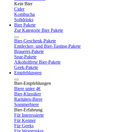
Kein Bier
Cider
Kombucha
Softdrinks
Bier Pakete
Zur Kategorie Bier Pakete
Bier-Geschenk-Pakete
Entdecker- und Bier-Tasting-Pakete
Brauerei-Pakete
Spar-Pakete
Alkoholfreie Bier-Pakete
Geek-Pakete
Empfehlungen
Bier-Empfehlungen
Biere unter 4€
Bier-Klassiker
Raritäten-Biere
Sommerbiere
Bier-Erfahrung
Für Interessierte
Für Kenner
Für Geeks
Für Weintrinker