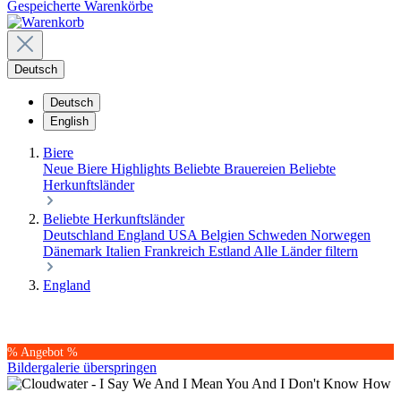
Gespeicherte Warenkörbe
Deutsch
Deutsch
English
Biere
Neue Biere
Highlights
Beliebte Brauereien
Beliebte
Herkunftsländer
Beliebte Herkunftsländer
Deutschland
England
USA
Belgien
Schweden
Norwegen
Dänemark
Italien
Frankreich
Estland
Alle Länder filtern
England
% Angebot %
Bildergalerie überspringen