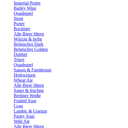
Imperial Porter
Barley Wine
Quadrupel
Stout
Porter
Bockbier
Alle Biere filtern
Würzig & hefig
Belgisches Dark
Belgisches Golden
Dubbel
Tripel
Quadrupel
Saison & Farmhouse
Hefeweizen
Wheat Ale
Alle Biere filtern
Sauer & fruchtig
Berliner Weiße
Fruited Sour
Gose
Lambic & Gueuze
Pastry Sour
Wild Ale
Alle Biere filtern