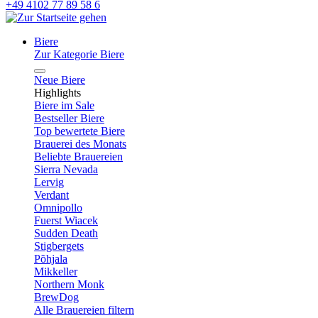
+49 4102 77 89 58 6
Biere
Zur Kategorie Biere
Neue Biere
Highlights
Biere im Sale
Bestseller Biere
Top bewertete Biere
Brauerei des Monats
Beliebte Brauereien
Sierra Nevada
Lervig
Verdant
Omnipollo
Fuerst Wiacek
Sudden Death
Stigbergets
Põhjala
Mikkeller
Northern Monk
BrewDog
Alle Brauereien filtern