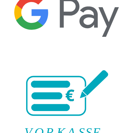
V
O
R
K
A
SSE