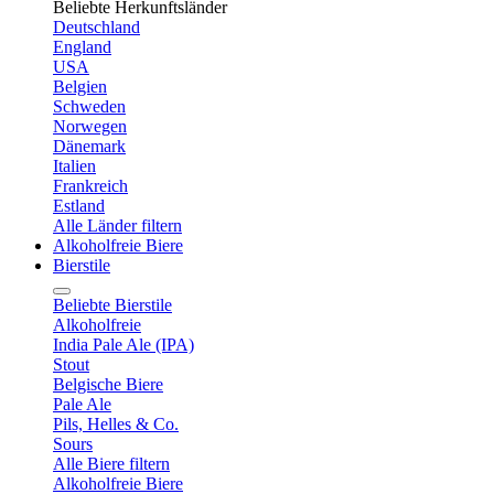
Beliebte Herkunftsländer
Deutschland
England
USA
Belgien
Schweden
Norwegen
Dänemark
Italien
Frankreich
Estland
Alle Länder filtern
Alkoholfreie Biere
Bierstile
Beliebte Bierstile
Alkoholfreie
India Pale Ale (IPA)
Stout
Belgische Biere
Pale Ale
Pils, Helles & Co.
Sours
Alle Biere filtern
Alkoholfreie Biere