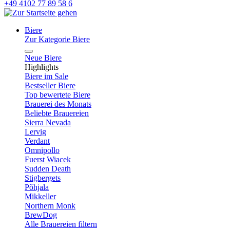
+49 4102 77 89 58 6
Biere
Zur Kategorie Biere
Neue Biere
Highlights
Biere im Sale
Bestseller Biere
Top bewertete Biere
Brauerei des Monats
Beliebte Brauereien
Sierra Nevada
Lervig
Verdant
Omnipollo
Fuerst Wiacek
Sudden Death
Stigbergets
Põhjala
Mikkeller
Northern Monk
BrewDog
Alle Brauereien filtern