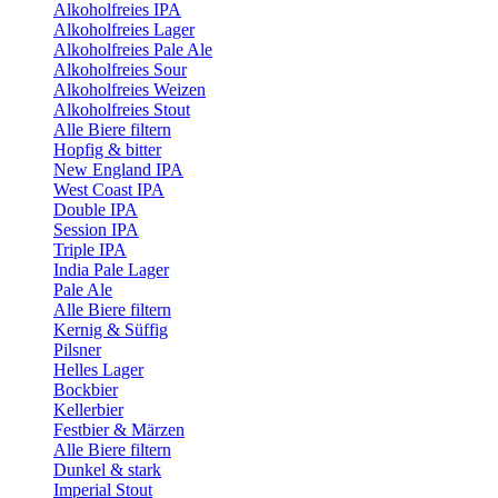
Alkoholfreies IPA
Alkoholfreies Lager
Alkoholfreies Pale Ale
Alkoholfreies Sour
Alkoholfreies Weizen
Alkoholfreies Stout
Alle Biere filtern
Hopfig & bitter
New England IPA
West Coast IPA
Double IPA
Session IPA
Triple IPA
India Pale Lager
Pale Ale
Alle Biere filtern
Kernig & Süffig
Pilsner
Helles Lager
Bockbier
Kellerbier
Festbier & Märzen
Alle Biere filtern
Dunkel & stark
Imperial Stout