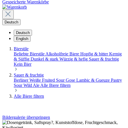
Gespeicherte Warenkörbe
Deutsch
Deutsch
English
Bierstile
Beliebte Bierstile
Alkoholfreie Biere
Hopfig & bitter
Kernig
& Süffig
Dunkel & stark
Würzig & hefig
Sauer & fruchtig
Kein Bier
Sauer & fruchtig
Berliner Weiße
Fruited Sour
Gose
Lambic & Gueuze
Pastry
Sour
Wild Ale
Alle Biere filtern
Alle Biere filtern
Bildergalerie überspringen