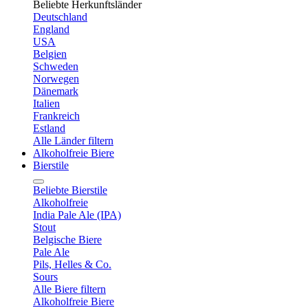
Beliebte Herkunftsländer
Deutschland
England
USA
Belgien
Schweden
Norwegen
Dänemark
Italien
Frankreich
Estland
Alle Länder filtern
Alkoholfreie Biere
Bierstile
Beliebte Bierstile
Alkoholfreie
India Pale Ale (IPA)
Stout
Belgische Biere
Pale Ale
Pils, Helles & Co.
Sours
Alle Biere filtern
Alkoholfreie Biere