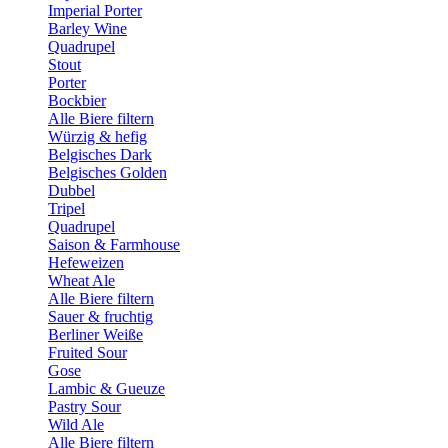
Imperial Porter
Barley Wine
Quadrupel
Stout
Porter
Bockbier
Alle Biere filtern
Würzig & hefig
Belgisches Dark
Belgisches Golden
Dubbel
Tripel
Quadrupel
Saison & Farmhouse
Hefeweizen
Wheat Ale
Alle Biere filtern
Sauer & fruchtig
Berliner Weiße
Fruited Sour
Gose
Lambic & Gueuze
Pastry Sour
Wild Ale
Alle Biere filtern