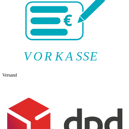
V
O
R
K
A
SSE
Versand