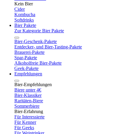
Kein Bier
Cider
Kombucha
Softdrinks
Bier Pakete
Zur Kategorie Bier Pakete
Bier-Geschenk-Pakete
Entdecker- und Bier-Tasting-Pakete
Brauerei-Pakete
Spar-Pakete
Alkoholfreie Bier-Pakete
Geek-Pakete
Empfehlungen
Bier-Empfehlungen
Biere unter 4€
Bier-Klassiker
Raritäten-Biere
Sommerbiere
Bier-Erfahrung
Für Interessierte
Für Kenner
Für Geeks
Für Weintrinker