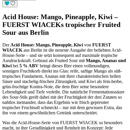
Acid
House: Mango,
Pineapple, Kiwi –
FUERST WIACEKs
tropischer Fruited
Sour aus Berlin
Der
Acid House: Mango, Pineapple, Kiwi
von
FUERST
WIACEK
aus Berlin ist
die neueste Ausgabe
der beliebten Acid-
House-Serie – und
sie setzt konsequent auf maximale
tropische
Ausdruckskraft.
Gebraut als Fruited Sour mit
Mango, Ananas und
Kiwi
bei
5 % ABV
bringt dieses Bier einen
vollmundigen,
sonnigen Fruchtkorb
direkt ins Glas: reife, saftige Mango
als süß-
tropisches
Fundament, Ananas mit ihrer
charakteristischen hellen
Säure
und stachelig-frischen
Zitrusigkeit, und Kiwi als
fein-herbe,
grün-fruchtige
Kontra-Note, die dem Bier
seine besondere
Lebendigkeit und Tiefe verleiht.
Die natürliche
Fermentationssäure
des Sour-Stils
greift dabei mit der
Fruchtigkeit der drei
Zutaten so
nahtlos
ineinander, dass das Ergebnis wie
frisch gepresster
tropischer Fruchtsaft
schmeckt – nur mit dem gewissen
Extra, das
ihn von einem
gewöhnlichen Getränk
unterscheidet.
Was die
Acid-House-Serie von FUERST
WIACEK so besonders
macht,
ist ihre Geradlinigkeit und
Reinheit im Konzept: Jede