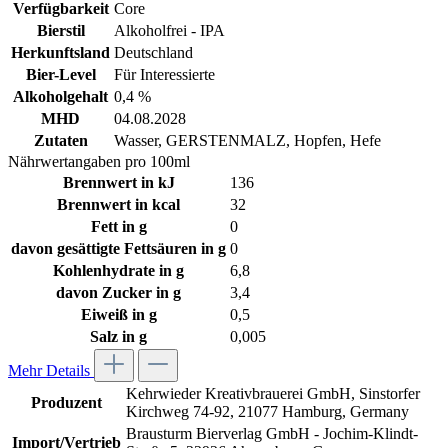
Verfügbarkeit
Core
Bierstil
Alkoholfrei - IPA
Herkunftsland
Deutschland
Bier-Level
Für Interessierte
Alkoholgehalt
0,4 %
MHD
04.08.2028
Zutaten
Wasser, GERSTENMALZ, Hopfen, Hefe
Nährwertangaben pro 100ml
Brennwert in kJ
136
Brennwert in kcal
32
Fett in g
0
davon gesättigte Fettsäuren in g
0
Kohlenhydrate in g
6,8
davon Zucker in g
3,4
Eiweiß in g
0,5
Salz in g
0,005
Mehr Details
Kehrwieder Kreativbrauerei GmbH, Sinstorfer
Produzent
Kirchweg 74-92, 21077 Hamburg, Germany
Brausturm Bierverlag GmbH - Jochim-Klindt-
Import/Vertrieb