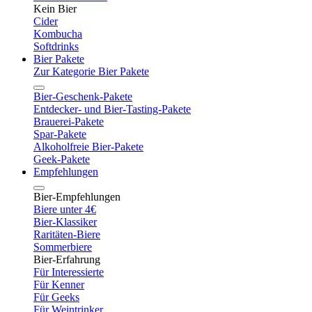
Kein Bier
Cider
Kombucha
Softdrinks
Bier Pakete
Zur Kategorie Bier Pakete
Bier-Geschenk-Pakete
Entdecker- und Bier-Tasting-Pakete
Brauerei-Pakete
Spar-Pakete
Alkoholfreie Bier-Pakete
Geek-Pakete
Empfehlungen
Bier-Empfehlungen
Biere unter 4€
Bier-Klassiker
Raritäten-Biere
Sommerbiere
Bier-Erfahrung
Für Interessierte
Für Kenner
Für Geeks
Für Weintrinker