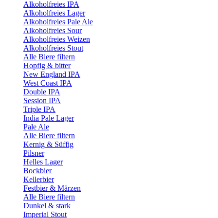
Alkoholfreies IPA
Alkoholfreies Lager
Alkoholfreies Pale Ale
Alkoholfreies Sour
Alkoholfreies Weizen
Alkoholfreies Stout
Alle Biere filtern
Hopfig & bitter
New England IPA
West Coast IPA
Double IPA
Session IPA
Triple IPA
India Pale Lager
Pale Ale
Alle Biere filtern
Kernig & Süffig
Pilsner
Helles Lager
Bockbier
Kellerbier
Festbier & Märzen
Alle Biere filtern
Dunkel & stark
Imperial Stout