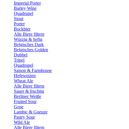
Imperial Porter
Barley Wine
Quadrupel
Stout
Porter
Bockbier
Alle Biere filtern
Würzig & hefig
Belgisches Dark
Belgisches Golden
Dubbel
Tripel
Quadrupel
Saison & Farmhouse
Hefeweizen
Wheat Ale
Alle Biere filtern
Sauer & fruchtig
Berliner Weiße
Fruited Sour
Gose
Lambic & Gueuze
Pastry Sour
Wild Ale
Alle Biere filtern