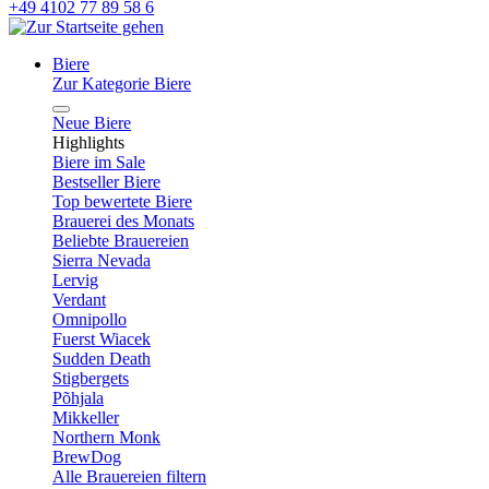
+49 4102 77 89 58 6
Biere
Zur Kategorie Biere
Neue Biere
Highlights
Biere im Sale
Bestseller Biere
Top bewertete Biere
Brauerei des Monats
Beliebte Brauereien
Sierra Nevada
Lervig
Verdant
Omnipollo
Fuerst Wiacek
Sudden Death
Stigbergets
Põhjala
Mikkeller
Northern Monk
BrewDog
Alle Brauereien filtern