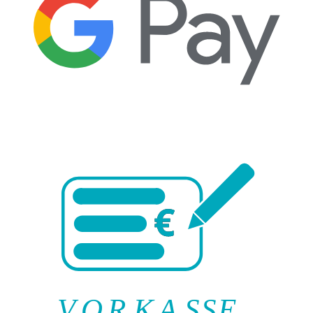
V
O
R
K
A
SSE