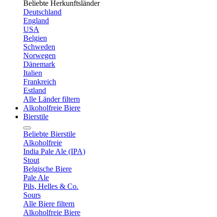
Beliebte Herkunftsländer
Deutschland
England
USA
Belgien
Schweden
Norwegen
Dänemark
Italien
Frankreich
Estland
Alle Länder filtern
Alkoholfreie Biere
Bierstile
Beliebte Bierstile
Alkoholfreie
India Pale Ale (IPA)
Stout
Belgische Biere
Pale Ale
Pils, Helles & Co.
Sours
Alle Biere filtern
Alkoholfreie Biere