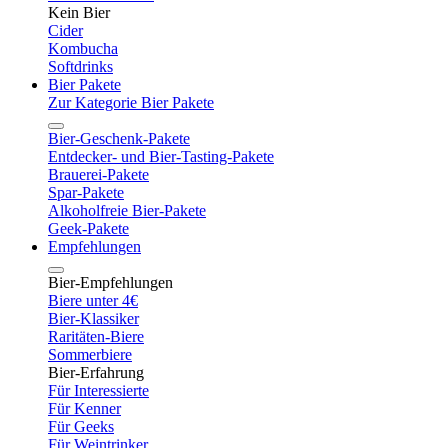
Kein Bier
Cider
Kombucha
Softdrinks
Bier Pakete
Zur Kategorie Bier Pakete
Bier-Geschenk-Pakete
Entdecker- und Bier-Tasting-Pakete
Brauerei-Pakete
Spar-Pakete
Alkoholfreie Bier-Pakete
Geek-Pakete
Empfehlungen
Bier-Empfehlungen
Biere unter 4€
Bier-Klassiker
Raritäten-Biere
Sommerbiere
Bier-Erfahrung
Für Interessierte
Für Kenner
Für Geeks
Für Weintrinker