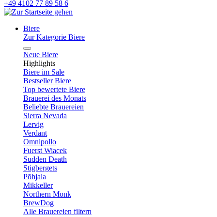
+49 4102 77 89 58 6
Biere
Zur Kategorie Biere
Neue Biere
Highlights
Biere im Sale
Bestseller Biere
Top bewertete Biere
Brauerei des Monats
Beliebte Brauereien
Sierra Nevada
Lervig
Verdant
Omnipollo
Fuerst Wiacek
Sudden Death
Stigbergets
Põhjala
Mikkeller
Northern Monk
BrewDog
Alle Brauereien filtern