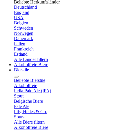
Beliebte Herkunftsländer
Deutschland
England
USA
Belgien
Schweden
Norwegen
Dänemark
Italien
Frankreich
Estland
Alle Länder filtern
Alkoholfreie Biere
Bierstile
Beliebte Bierstile
Alkoholfreie
India Pale Ale (IPA)
Stout
Belgische Biere
Pale Ale
Pils, Helles & Co.
Sours
Alle Biere filtern
Alkoholfreie Biere