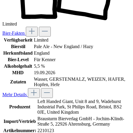
Limited
Bier-Fakten
Verfügbarkeit
Limited
Bierstil
Pale Ale - New England / Hazy
Herkunftsland
England
Bier-Level
Für Kenner
Alkoholgehalt
5,5 %
MHD
19.09.2026
Wasser, GERSTENMALZ, WEIZEN, HAFER,
Zutaten
Hopfen, Hefe
Mehr Details
Left Handed Giant, Unit 8 and 9, Wadehurst
Produzent
Industrial Park, St Philips Road, Bristol, BS2
0JE, United Kingdom
Brausturm Bierverlag GmbH - Jochim-Klindt-
Import/Vertrieb
Straße 5, 22926 Ahrensburg, Germany
Artikelnummer:
2210123