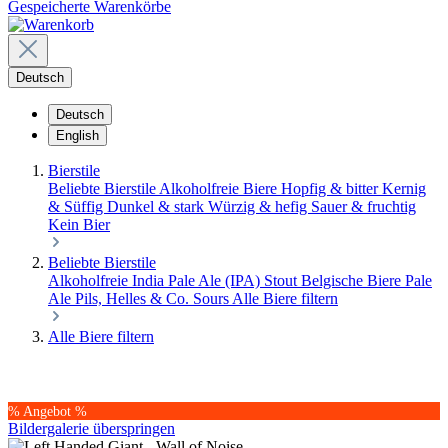
Gespeicherte Warenkörbe
Deutsch
Deutsch
English
Bierstile
Beliebte Bierstile
Alkoholfreie Biere
Hopfig & bitter
Kernig
& Süffig
Dunkel & stark
Würzig & hefig
Sauer & fruchtig
Kein Bier
Beliebte Bierstile
Alkoholfreie
India Pale Ale (IPA)
Stout
Belgische Biere
Pale
Ale
Pils, Helles & Co.
Sours
Alle Biere filtern
Alle Biere filtern
% Angebot %
Bildergalerie überspringen