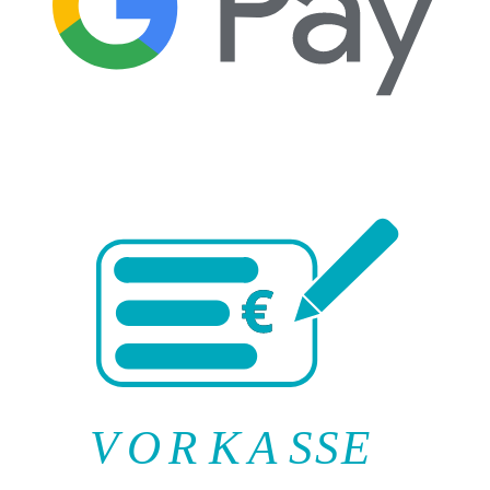
V
O
R
K
A
SSE