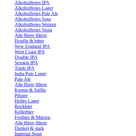
Alkoholfreies IPA
Alkoholfreies Lager
Alkoholfreies Pale Ale
Alkoholfreies Sour
Alkoholfreies Weizen
Alkoholfreies Stout
Alle Biere filtern
Hopfig & bitter
New England IPA
West Coast IPA
Double IPA
Session IPA
Triple IPA
India Pale Lager
Pale Ale
Alle Biere filtern
Kernig & Süffig
Pilsner
Helles Lager
Bockbier
Kellerbier
Festbier & Märzen
Alle Biere filtern
Dunkel & stark
Imperial Stout