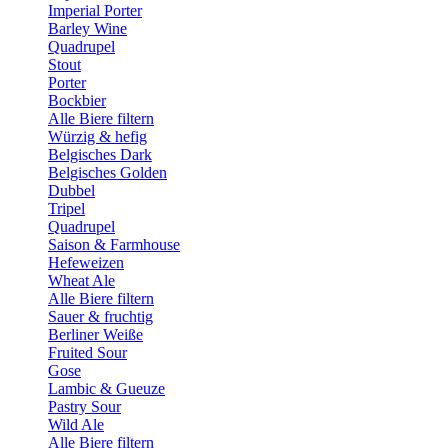
Imperial Porter
Barley Wine
Quadrupel
Stout
Porter
Bockbier
Alle Biere filtern
Würzig & hefig
Belgisches Dark
Belgisches Golden
Dubbel
Tripel
Quadrupel
Saison & Farmhouse
Hefeweizen
Wheat Ale
Alle Biere filtern
Sauer & fruchtig
Berliner Weiße
Fruited Sour
Gose
Lambic & Gueuze
Pastry Sour
Wild Ale
Alle Biere filtern