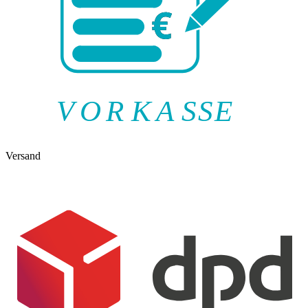
V
O
R
K
A
SSE
Versand