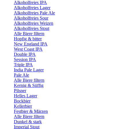
Alkoholfreies IPA
Alkoholfreies Lager
Alkoholfreies Pale Ale
Alkoholfreies Sour
Alkoholfreies Weizen
Alkoholfreies Stout
Alle Biere filtern
Hopfig & bitter
New England IPA
West Coast IPA
Double IPA
Session IPA
Triple IPA
India Pale Lager
Pale Ale
Alle Biere filtern
Kernig & Süffig
Pilsner
Helles Lager
Bockbier
Kellerbier
Festbier & Märzen
Alle Biere filtern
Dunkel & stark
Imperial Stout