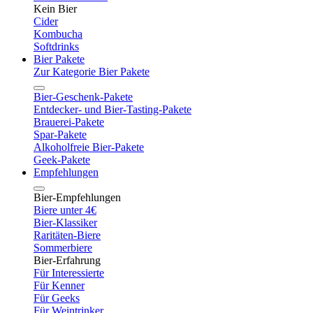
Kein Bier
Cider
Kombucha
Softdrinks
Bier Pakete
Zur Kategorie Bier Pakete
Bier-Geschenk-Pakete
Entdecker- und Bier-Tasting-Pakete
Brauerei-Pakete
Spar-Pakete
Alkoholfreie Bier-Pakete
Geek-Pakete
Empfehlungen
Bier-Empfehlungen
Biere unter 4€
Bier-Klassiker
Raritäten-Biere
Sommerbiere
Bier-Erfahrung
Für Interessierte
Für Kenner
Für Geeks
Für Weintrinker