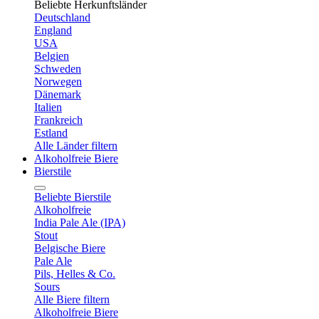
Beliebte Herkunftsländer
Deutschland
England
USA
Belgien
Schweden
Norwegen
Dänemark
Italien
Frankreich
Estland
Alle Länder filtern
Alkoholfreie Biere
Bierstile
Beliebte Bierstile
Alkoholfreie
India Pale Ale (IPA)
Stout
Belgische Biere
Pale Ale
Pils, Helles & Co.
Sours
Alle Biere filtern
Alkoholfreie Biere