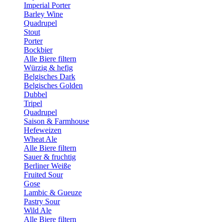
Imperial Porter
Barley Wine
Quadrupel
Stout
Porter
Bockbier
Alle Biere filtern
Würzig & hefig
Belgisches Dark
Belgisches Golden
Dubbel
Tripel
Quadrupel
Saison & Farmhouse
Hefeweizen
Wheat Ale
Alle Biere filtern
Sauer & fruchtig
Berliner Weiße
Fruited Sour
Gose
Lambic & Gueuze
Pastry Sour
Wild Ale
Alle Biere filtern