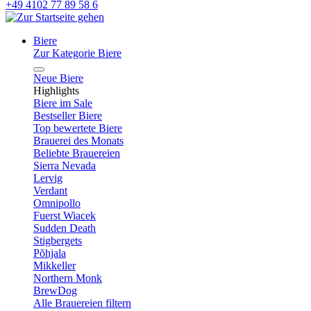
+49 4102 77 89 58 6
Biere
Zur Kategorie Biere
Neue Biere
Highlights
Biere im Sale
Bestseller Biere
Top bewertete Biere
Brauerei des Monats
Beliebte Brauereien
Sierra Nevada
Lervig
Verdant
Omnipollo
Fuerst Wiacek
Sudden Death
Stigbergets
Põhjala
Mikkeller
Northern Monk
BrewDog
Alle Brauereien filtern