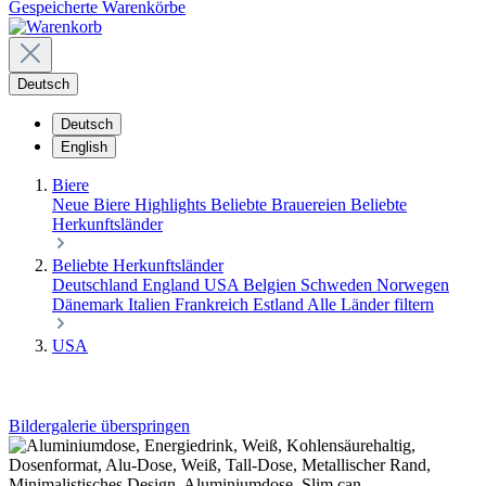
Gespeicherte Warenkörbe
Deutsch
Deutsch
English
Biere
Neue Biere
Highlights
Beliebte Brauereien
Beliebte
Herkunftsländer
Beliebte Herkunftsländer
Deutschland
England
USA
Belgien
Schweden
Norwegen
Dänemark
Italien
Frankreich
Estland
Alle Länder filtern
USA
Bildergalerie überspringen