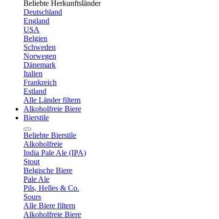
Beliebte Herkunftsländer
Deutschland
England
USA
Belgien
Schweden
Norwegen
Dänemark
Italien
Frankreich
Estland
Alle Länder filtern
Alkoholfreie Biere
Bierstile
Beliebte Bierstile
Alkoholfreie
India Pale Ale (IPA)
Stout
Belgische Biere
Pale Ale
Pils, Helles & Co.
Sours
Alle Biere filtern
Alkoholfreie Biere