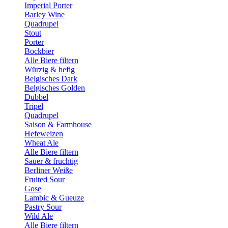
Imperial Porter
Barley Wine
Quadrupel
Stout
Porter
Bockbier
Alle Biere filtern
Würzig & hefig
Belgisches Dark
Belgisches Golden
Dubbel
Tripel
Quadrupel
Saison & Farmhouse
Hefeweizen
Wheat Ale
Alle Biere filtern
Sauer & fruchtig
Berliner Weiße
Fruited Sour
Gose
Lambic & Gueuze
Pastry Sour
Wild Ale
Alle Biere filtern