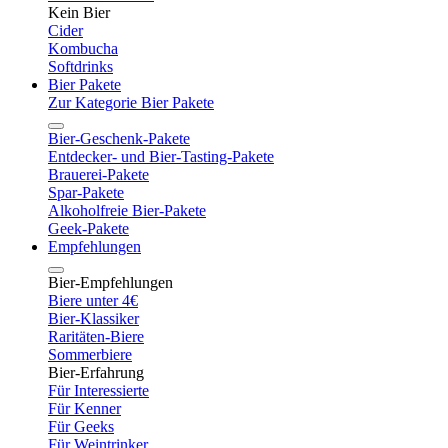
Kein Bier
Cider
Kombucha
Softdrinks
Bier Pakete
Zur Kategorie Bier Pakete
Bier-Geschenk-Pakete
Entdecker- und Bier-Tasting-Pakete
Brauerei-Pakete
Spar-Pakete
Alkoholfreie Bier-Pakete
Geek-Pakete
Empfehlungen
Bier-Empfehlungen
Biere unter 4€
Bier-Klassiker
Raritäten-Biere
Sommerbiere
Bier-Erfahrung
Für Interessierte
Für Kenner
Für Geeks
Für Weintrinker