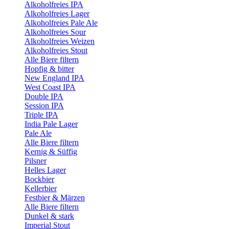
Alkoholfreies IPA
Alkoholfreies Lager
Alkoholfreies Pale Ale
Alkoholfreies Sour
Alkoholfreies Weizen
Alkoholfreies Stout
Alle Biere filtern
Hopfig & bitter
New England IPA
West Coast IPA
Double IPA
Session IPA
Triple IPA
India Pale Lager
Pale Ale
Alle Biere filtern
Kernig & Süffig
Pilsner
Helles Lager
Bockbier
Kellerbier
Festbier & Märzen
Alle Biere filtern
Dunkel & stark
Imperial Stout