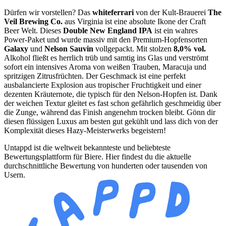
Dürfen wir vorstellen? Das
whiteferrari
von der Kult-Brauerei
The
Veil Brewing Co.
aus Virginia ist eine absolute Ikone der Craft
Beer Welt. Dieses
Double New England IPA
ist ein wahres
Power-Paket und wurde massiv mit den Premium-Hopfensorten
Galaxy
und
Nelson Sauvin
vollgepackt. Mit stolzen
8,0% vol.
Alkohol fließt es herrlich trüb und samtig ins Glas und verströmt
sofort ein intensives Aroma von weißen Trauben, Maracuja und
spritzigen Zitrusfrüchten. Der Geschmack ist eine perfekt
ausbalancierte Explosion aus tropischer Fruchtigkeit und einer
dezenten Kräuternote, die typisch für den Nelson-Hopfen ist. Dank
der weichen Textur gleitet es fast schon gefährlich geschmeidig über
die Zunge, während das Finish angenehm trocken bleibt. Gönn dir
diesen flüssigen Luxus am besten gut gekühlt und lass dich von der
Komplexität dieses Hazy-Meisterwerks begeistern!
Untappd ist die weltweit bekannteste und beliebteste
Bewertungsplattform für Biere. Hier findest du die aktuelle
durchschnittliche Bewertung von hunderten oder tausenden von
Usern.