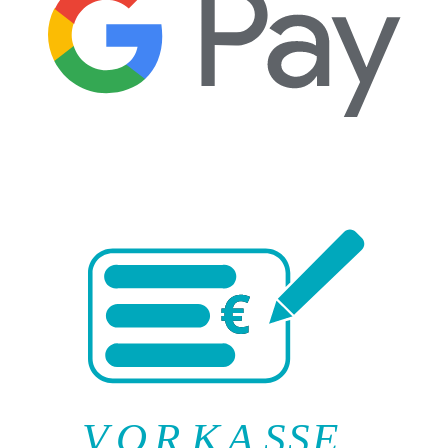
V
O
R
K
A
SSE