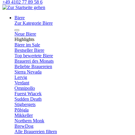
+49 4102 77 89 58 6
Biere
Zur Kategorie Biere
Neue Biere
Highlights
Biere im Sale
Bestseller Biere
Top bewertete Biere
Brauerei des Monats
Beliebte Brauereien
Sierra Nevada
Lervig
Verdant
Omnipollo
Fuerst Wiacek
Sudden Death
Stigbergets
Põhjala
Mikkeller
Northern Monk
BrewDog
Alle Brauereien filtern