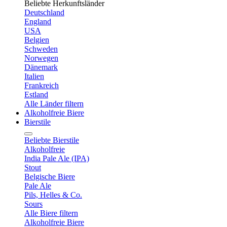
Beliebte Herkunftsländer
Deutschland
England
USA
Belgien
Schweden
Norwegen
Dänemark
Italien
Frankreich
Estland
Alle Länder filtern
Alkoholfreie Biere
Bierstile
Beliebte Bierstile
Alkoholfreie
India Pale Ale (IPA)
Stout
Belgische Biere
Pale Ale
Pils, Helles & Co.
Sours
Alle Biere filtern
Alkoholfreie Biere