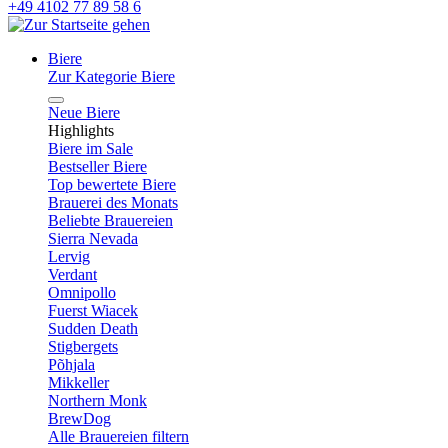
+49 4102 77 89 58 6
Biere
Zur Kategorie Biere
Neue Biere
Highlights
Biere im Sale
Bestseller Biere
Top bewertete Biere
Brauerei des Monats
Beliebte Brauereien
Sierra Nevada
Lervig
Verdant
Omnipollo
Fuerst Wiacek
Sudden Death
Stigbergets
Põhjala
Mikkeller
Northern Monk
BrewDog
Alle Brauereien filtern