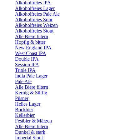
Alkoholfreies IPA
Alkoholfreies Lager
Alkoholfreies Pale Ale
Alkoholfreies Sour
Alkoholfreies Weizen
Alkoholfreies Stout
Alle Biere filtern
Hopfig & bitter
New England IPA
West Coast IPA
Double IPA
Session IPA
Triple IPA
India Pale Lager
Pale Ale
Alle Biere filtern
Kernig & Süffig
Pilsner
Helles Lager
Bockbier
Kellerbier
Festbier & Märzen
Alle Biere filtern
Dunkel & stark
Imperial Stout