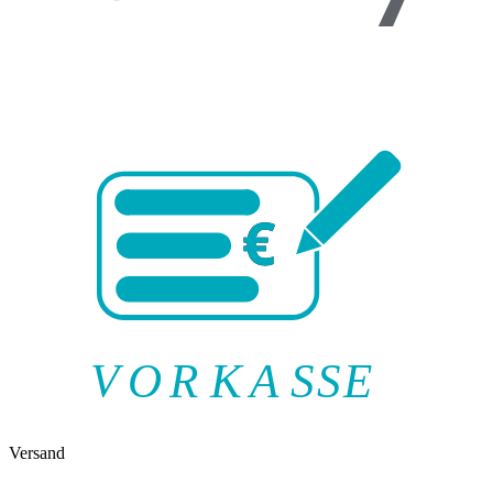
V
O
R
K
A
SSE
Versand