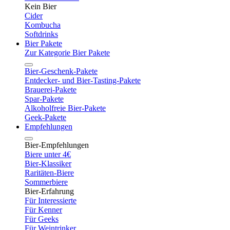
Kein Bier
Cider
Kombucha
Softdrinks
Bier Pakete
Zur Kategorie Bier Pakete
Bier-Geschenk-Pakete
Entdecker- und Bier-Tasting-Pakete
Brauerei-Pakete
Spar-Pakete
Alkoholfreie Bier-Pakete
Geek-Pakete
Empfehlungen
Bier-Empfehlungen
Biere unter 4€
Bier-Klassiker
Raritäten-Biere
Sommerbiere
Bier-Erfahrung
Für Interessierte
Für Kenner
Für Geeks
Für Weintrinker