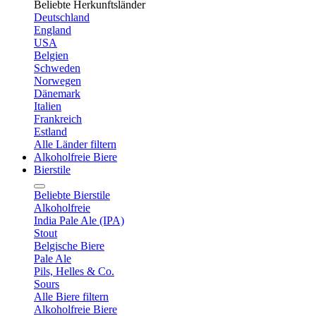
Beliebte Herkunftsländer
Deutschland
England
USA
Belgien
Schweden
Norwegen
Dänemark
Italien
Frankreich
Estland
Alle Länder filtern
Alkoholfreie Biere
Bierstile
Beliebte Bierstile
Alkoholfreie
India Pale Ale (IPA)
Stout
Belgische Biere
Pale Ale
Pils, Helles & Co.
Sours
Alle Biere filtern
Alkoholfreie Biere