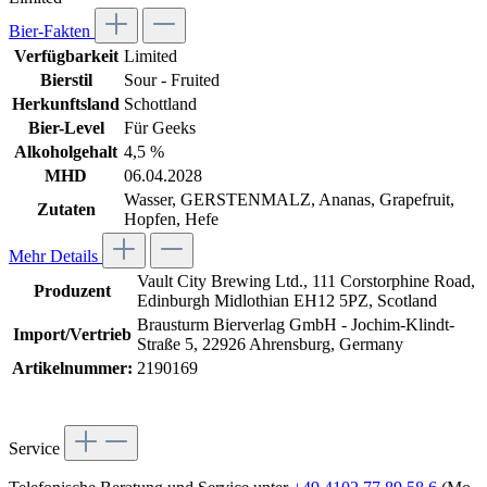
Bier-Fakten
Verfügbarkeit
Limited
Bierstil
Sour - Fruited
Herkunftsland
Schottland
Bier-Level
Für Geeks
Alkoholgehalt
4,5 %
MHD
06.04.2028
Wasser, GERSTENMALZ, Ananas, Grapefruit,
Zutaten
Hopfen, Hefe
Mehr Details
Vault City Brewing Ltd., 111 Corstorphine Road,
Produzent
Edinburgh Midlothian EH12 5PZ, Scotland
Brausturm Bierverlag GmbH - Jochim-Klindt-
Import/Vertrieb
Straße 5, 22926 Ahrensburg, Germany
Artikelnummer:
2190169
Service