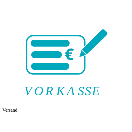
V
O
R
K
A
SSE
Versand