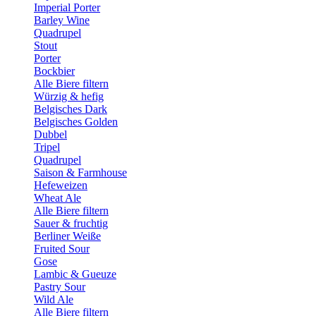
Imperial Porter
Barley Wine
Quadrupel
Stout
Porter
Bockbier
Alle Biere filtern
Würzig & hefig
Belgisches Dark
Belgisches Golden
Dubbel
Tripel
Quadrupel
Saison & Farmhouse
Hefeweizen
Wheat Ale
Alle Biere filtern
Sauer & fruchtig
Berliner Weiße
Fruited Sour
Gose
Lambic & Gueuze
Pastry Sour
Wild Ale
Alle Biere filtern