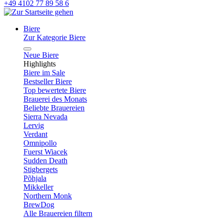
+49 4102 77 89 58 6
Biere
Zur Kategorie Biere
Neue Biere
Highlights
Biere im Sale
Bestseller Biere
Top bewertete Biere
Brauerei des Monats
Beliebte Brauereien
Sierra Nevada
Lervig
Verdant
Omnipollo
Fuerst Wiacek
Sudden Death
Stigbergets
Põhjala
Mikkeller
Northern Monk
BrewDog
Alle Brauereien filtern