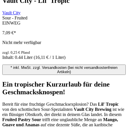
Vault City - Lil' Tropic
Vault City
Sour - Fruited
EINWEG
7,09 €
*
Nicht mehr verfügbar
zzgl. 0,25 € Pfand
Inhalt:
0.44 Liter
(16,11 € / 1 Liter)
* inkl. MwSt. zzgl. Versandkosten (bei nicht versandkostenfreien
Artikeln)
Ein tropischer Kurzurlaub für deine
Geschmacksknospen!
Bereit für eine fruchtige Geschmacksexplosion? Das
Lil' Tropic
von den schottischen Sour-Spezialisten
Vault City Brewing
ist wie
ein flüssiger Obstkorb, der direkt in deinem Glas landet. In diesem
Fruited Pastry Sour
trifft eine unglaubliche Menge an
Mango,
Guave und Ananas
auf eine dezente Süße, die an karibische