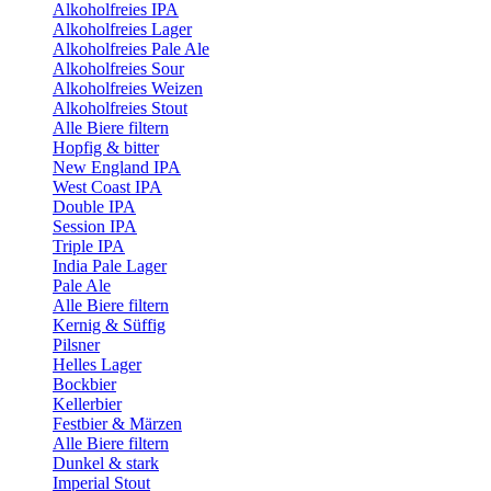
Alkoholfreies IPA
Alkoholfreies Lager
Alkoholfreies Pale Ale
Alkoholfreies Sour
Alkoholfreies Weizen
Alkoholfreies Stout
Alle Biere filtern
Hopfig & bitter
New England IPA
West Coast IPA
Double IPA
Session IPA
Triple IPA
India Pale Lager
Pale Ale
Alle Biere filtern
Kernig & Süffig
Pilsner
Helles Lager
Bockbier
Kellerbier
Festbier & Märzen
Alle Biere filtern
Dunkel & stark
Imperial Stout