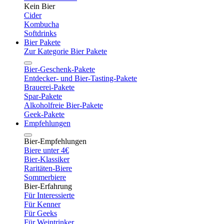
Kein Bier
Cider
Kombucha
Softdrinks
Bier Pakete
Zur Kategorie Bier Pakete
Bier-Geschenk-Pakete
Entdecker- und Bier-Tasting-Pakete
Brauerei-Pakete
Spar-Pakete
Alkoholfreie Bier-Pakete
Geek-Pakete
Empfehlungen
Bier-Empfehlungen
Biere unter 4€
Bier-Klassiker
Raritäten-Biere
Sommerbiere
Bier-Erfahrung
Für Interessierte
Für Kenner
Für Geeks
Für Weintrinker