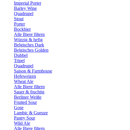
Imperial Porter
Barley Wine
Quadrupel
Stout
Porter
Bockbier
Alle Biere filtern
Würzig & hefig
Belgisches Dark
Belgisches Golden
Dubbel
Tripel
Quadrupel
Saison & Farmhouse
Hefeweizen
Wheat Ale
Alle Biere filtern
Sauer & fruchtig
Berliner Weiße
Fruited Sour
Gose
Lambic & Gueuze
Pastry Sour
Wild Ale
Alle Biere filtern