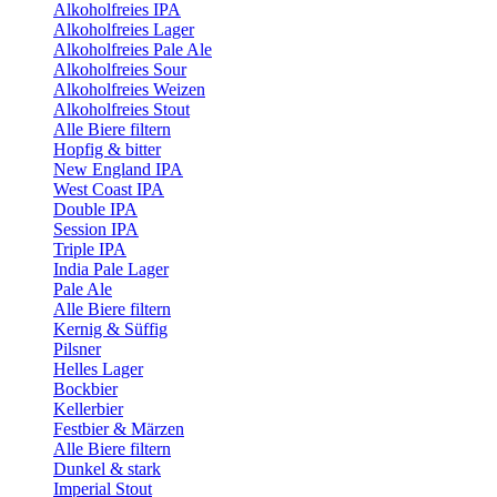
Alkoholfreies IPA
Alkoholfreies Lager
Alkoholfreies Pale Ale
Alkoholfreies Sour
Alkoholfreies Weizen
Alkoholfreies Stout
Alle Biere filtern
Hopfig & bitter
New England IPA
West Coast IPA
Double IPA
Session IPA
Triple IPA
India Pale Lager
Pale Ale
Alle Biere filtern
Kernig & Süffig
Pilsner
Helles Lager
Bockbier
Kellerbier
Festbier & Märzen
Alle Biere filtern
Dunkel & stark
Imperial Stout