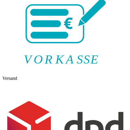
V
O
R
K
A
SSE
Versand