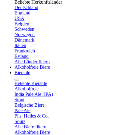
Beliebte Herkunftsländer
Deutschland
England
USA
Belgien
Schweden
Norwegen
Dänemark
Italien
Frankreich
Estland
Alle Länder filtern
Alkoholfreie Biere
Bierstile
Beliebte Bierstile
Alkoholfreie
India Pale Ale (IPA)
Stout
Belgische Biere
Pale Ale
Pils, Helles & Co.
Sours
Alle Biere filtern
Alkoholfreie Biere