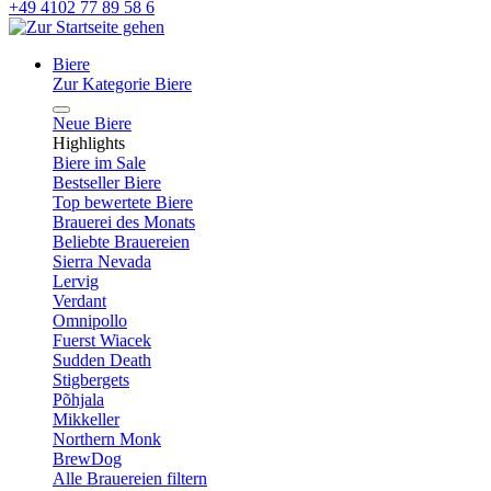
+49 4102 77 89 58 6
Biere
Zur Kategorie Biere
Neue Biere
Highlights
Biere im Sale
Bestseller Biere
Top bewertete Biere
Brauerei des Monats
Beliebte Brauereien
Sierra Nevada
Lervig
Verdant
Omnipollo
Fuerst Wiacek
Sudden Death
Stigbergets
Põhjala
Mikkeller
Northern Monk
BrewDog
Alle Brauereien filtern