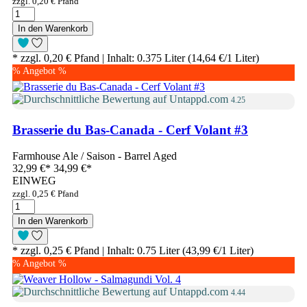
zzgl. 0,20 € Pfand
In den Warenkorb
* zzgl. 0,20 € Pfand | Inhalt: 0.375 Liter (14,64 €/1 Liter)
% Angebot %
4.25
Brasserie du Bas-Canada - Cerf Volant #3
Farmhouse Ale / Saison - Barrel Aged
32,99 €
*
34,99 €*
EINWEG
zzgl. 0,25 € Pfand
In den Warenkorb
* zzgl. 0,25 € Pfand | Inhalt: 0.75 Liter (43,99 €/1 Liter)
% Angebot %
4.44