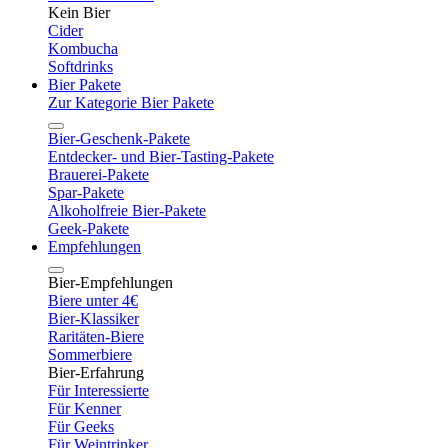
Kein Bier
Cider
Kombucha
Softdrinks
Bier Pakete
Zur Kategorie Bier Pakete
Bier-Geschenk-Pakete
Entdecker- und Bier-Tasting-Pakete
Brauerei-Pakete
Spar-Pakete
Alkoholfreie Bier-Pakete
Geek-Pakete
Empfehlungen
Bier-Empfehlungen
Biere unter 4€
Bier-Klassiker
Raritäten-Biere
Sommerbiere
Bier-Erfahrung
Für Interessierte
Für Kenner
Für Geeks
Für Weintrinker