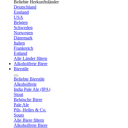
Beliebte Herkunftsländer
Deutschland
England
USA
Belgien
Schweden
Norwegen
Dänemark
Italien
Frankreich
Estland
Alle Länder filtern
Alkoholfreie Biere
Bierstile
Beliebte Bierstile
Alkoholfreie
India Pale Ale (IPA)
Stout
Belgische Biere
Pale Ale
Pils, Helles & Co.
Sours
Alle Biere filtern
Alkoholfreie Biere