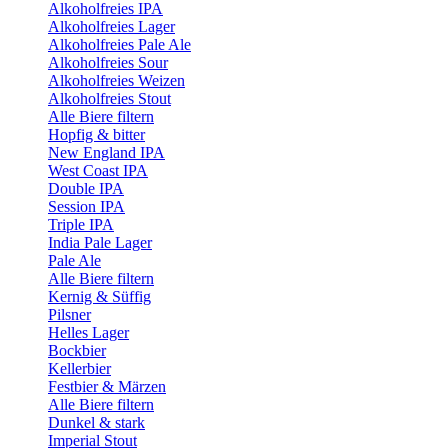
Alkoholfreies IPA
Alkoholfreies Lager
Alkoholfreies Pale Ale
Alkoholfreies Sour
Alkoholfreies Weizen
Alkoholfreies Stout
Alle Biere filtern
Hopfig & bitter
New England IPA
West Coast IPA
Double IPA
Session IPA
Triple IPA
India Pale Lager
Pale Ale
Alle Biere filtern
Kernig & Süffig
Pilsner
Helles Lager
Bockbier
Kellerbier
Festbier & Märzen
Alle Biere filtern
Dunkel & stark
Imperial Stout