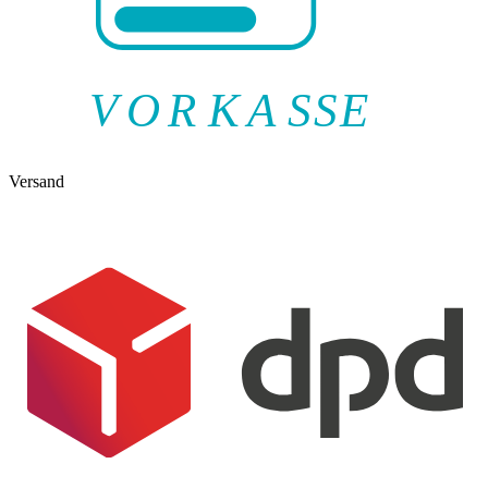
V
O
R
K
A
SSE
Versand