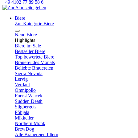
+49 4102 77 89 58 6
Biere
Zur Kategorie Biere
Neue Biere
Highlights
Biere im Sale
Bestseller Biere
Top bewertete Biere
Brauerei des Monats
Beliebte Brauereien
Sierra Nevada
Lervig
Verdant
Omnipollo
Fuerst Wiacek
Sudden Death
Stigbergets
Põhjala
Mikkeller
Northern Monk
BrewDog
Alle Brauereien filtern