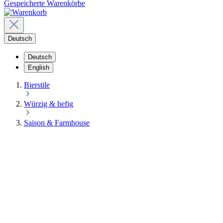
Gespeicherte Warenkörbe
Deutsch
Deutsch
English
Bierstile
Würzig & hefig
Saison & Farmhouse
SAISON &