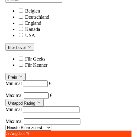
Belgien
Deutschland
England
Kanada
USA
Bier-Level
Für Geeks
Für Kenner
Preis
Minimal
€
–
Maximal
€
Untappd Rating
Minimal
–
Maximal
% Angebot %