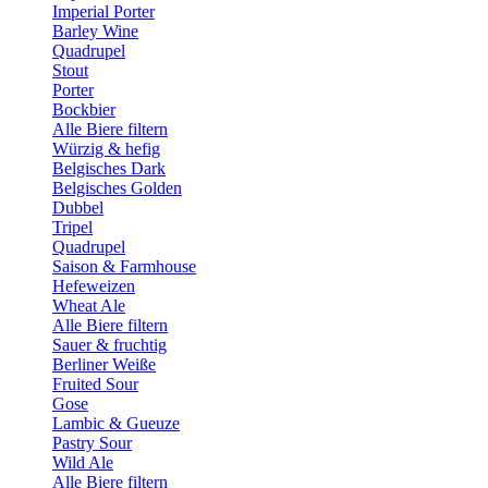
Imperial Porter
Barley Wine
Quadrupel
Stout
Porter
Bockbier
Alle Biere filtern
Würzig & hefig
Belgisches Dark
Belgisches Golden
Dubbel
Tripel
Quadrupel
Saison & Farmhouse
Hefeweizen
Wheat Ale
Alle Biere filtern
Sauer & fruchtig
Berliner Weiße
Fruited Sour
Gose
Lambic & Gueuze
Pastry Sour
Wild Ale
Alle Biere filtern