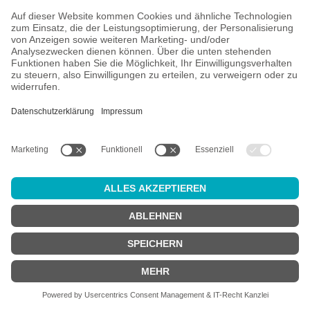
Die bekanntesten Biere von Sudden
Death Brewing – Ein Fest für die
Sinne
Die Brauerei ist bekannt für ihre Vielzahl an Biervariationen,
die sowohl Klassiker als auch außergewöhnliche Spezialitäten
umfassen. Einige der beliebtesten Biere von Sudden Death
Brewing sind:
Lübecker Helles
: Ein klassisches Helles mit einer
feinen, malzigen Note und einer ausgewogenen
Bitterkeit.
Slapshot
: Ein intensives Pale Ale, das mit einer
Mischung aus tropischen Früchten und kräftigem
Hopfenaroma begeistert.
Hazedalic Daydream
: Kräftiges Double NEIPA.
Ausbalanciert, intensiv, saftig - und auch etwas stark
Let Me Be Your Hero, Baby!
: Wundervoll bitteres
und kerniges IPA, das man so auch an der US
Wrstküste trinken könnte
Diese Biere spiegeln nicht nur das Können der Brauerei