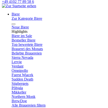
+49 4102 77 89 58 6
Biere
Zur Kategorie Biere
Neue Biere
Highlights
Biere im Sale
Bestseller Biere
Top bewertete Biere
Brauerei des Monats
Beliebte Brauereien
Sierra Nevada
Lervig
Verdant
Omnipollo
Fuerst Wiacek
Sudden Death
Stigbergets
Põhjala
Mikkeller
Northern Monk
BrewDog
Alle Brauereien filtern