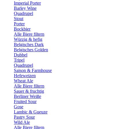
Imperial Porter
Barley Wine
Quadrupel
Stout
Porter
Bockbier
Alle Biere filtern
Würzig & hefig
Belgisches Dark
Belgisches Golden
Dubbel
Tripel
Quadrupel
Saison & Farmhouse
Hefeweizen
Wheat Ale
Alle Biere filtern
Sauer & fruchtig
Berliner Weiße
Fruited Sour
Gose
Lambic & Gueuze
Pastry Sour
Wild Ale
Alle Biere filtern