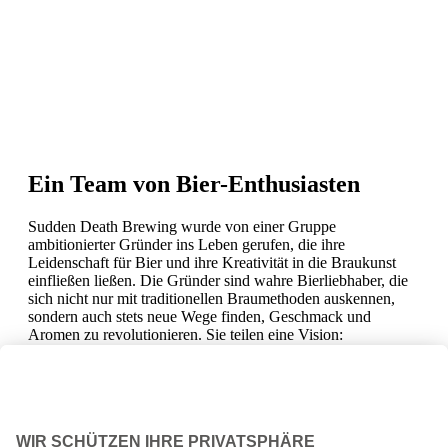
Ein Team von Bier-Enthusiasten
Sudden Death Brewing wurde von einer Gruppe
ambitionierter Gründer ins Leben gerufen, die ihre
Leidenschaft für Bier und ihre Kreativität in die Braukunst
einfließen ließen. Die Gründer sind wahre Bierliebhaber, die
sich nicht nur mit traditionellen Braumethoden auskennen,
sondern auch stets neue Wege finden, Geschmack und
Aromen zu revolutionieren. Sie teilen eine Vision:
Bierspezialitäten zu erschaffen, die sowohl das Handwerk der
Brauerei als auch die Wünsche und Bedürfnisse der
Biertrinker widerspiegeln. Mit einem klaren Fokus auf
Qualität und Innovation haben die Gründer von Sudden
Death Brewing die Brauerei zu einem festen Bestandteil der
Lübecker Bierlandschaft gemacht.