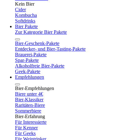
Kein Bier
Cider
Kombucha
Softdrinks
Bier Pakete
Zur Kategorie Bier Pakete
Bier-Geschenk-Pakete
Entdecker- und Bier-Tasting-Pakete
Brauerei-Pakete
Spar-Pakete
Alkoholfreie Bier-Pakete
Geek-Pakete
Empfehlungen
Bier-Empfehlungen
Biere unter 4€
Bier-Klassiker
Raritäten-Biere
Sommerbiere
Bier-Erfahrung
Für Interessierte
Für Kenner
Für Geeks
Für Weintrinker