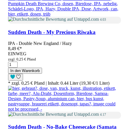
4.03
Sudden Death - My Precious Riwaka
IPA - Double New England / Hazy
8,49 €
*
EINWEG
zzgl. 0,25 € Pfand
In den Warenkorb
* zzgl. 0,25 € Pfand | Inhalt: 0.44 Liter (19,30 €/1 Liter)
4.17
Sudden Death - No-Bake Cheesecake (Samata