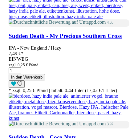
4.05
Sudden Death - My Precious Southern Cross
IPA - New England / Hazy
7,49 €
*
EINWEG
zzgl. 0,25 € Pfand
In den Warenkorb
* zzgl. 0,25 € Pfand | Inhalt: 0.44 Liter (17,02 €/1 Liter)
3.97
Sudden Death - Coco Nuts