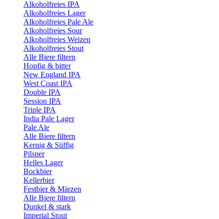
Alkoholfreies IPA
Alkoholfreies Lager
Alkoholfreies Pale Ale
Alkoholfreies Sour
Alkoholfreies Weizen
Alkoholfreies Stout
Alle Biere filtern
Hopfig & bitter
New England IPA
West Coast IPA
Double IPA
Session IPA
Triple IPA
India Pale Lager
Pale Ale
Alle Biere filtern
Kernig & Süffig
Pilsner
Helles Lager
Bockbier
Kellerbier
Festbier & Märzen
Alle Biere filtern
Dunkel & stark
Imperial Stout