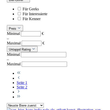
Für Geeks
Für Interessierte
Für Kenner
Preis
Minimal
€
–
Maximal
€
Untappd Rating
Minimal
–
Maximal
Seite
1
Seite
2