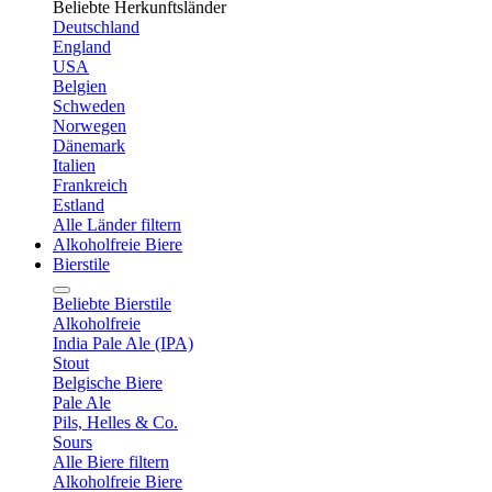
Beliebte Herkunftsländer
Deutschland
England
USA
Belgien
Schweden
Norwegen
Dänemark
Italien
Frankreich
Estland
Alle Länder filtern
Alkoholfreie Biere
Bierstile
Beliebte Bierstile
Alkoholfreie
India Pale Ale (IPA)
Stout
Belgische Biere
Pale Ale
Pils, Helles & Co.
Sours
Alle Biere filtern
Alkoholfreie Biere