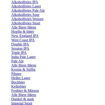
Alkoholfreies IPA
Alkoholfreies Lager
Alkoholfreies Pale Ale
Alkoholfreies Sour
Alkoholfreies Weizen
Alkoholfreies Stout
Alle Biere filtern
Hopfig & bitter
New England IPA
West Coast IPA
Double IPA
Session IPA
Triple IPA
India Pale Lager
Pale Ale
Alle Biere filtern
Kernig & Süffig
Pilsner
Helles Lager
Bockbier
Kellerbier
Festbier & Märzen
Alle Biere filtern
Dunkel & stark
Imperial Stout