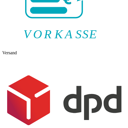
V
O
R
K
A
SSE
Versand