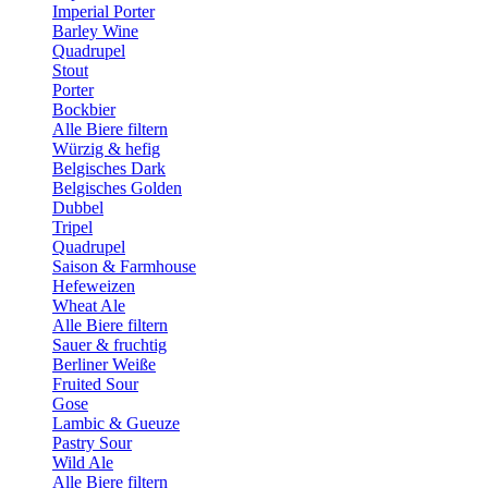
Imperial Porter
Barley Wine
Quadrupel
Stout
Porter
Bockbier
Alle Biere filtern
Würzig & hefig
Belgisches Dark
Belgisches Golden
Dubbel
Tripel
Quadrupel
Saison & Farmhouse
Hefeweizen
Wheat Ale
Alle Biere filtern
Sauer & fruchtig
Berliner Weiße
Fruited Sour
Gose
Lambic & Gueuze
Pastry Sour
Wild Ale
Alle Biere filtern