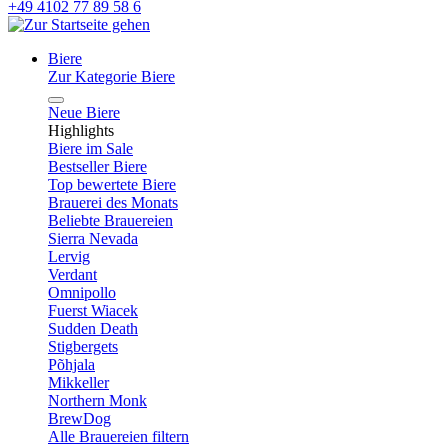
+49 4102 77 89 58 6
Biere
Zur Kategorie Biere
Neue Biere
Highlights
Biere im Sale
Bestseller Biere
Top bewertete Biere
Brauerei des Monats
Beliebte Brauereien
Sierra Nevada
Lervig
Verdant
Omnipollo
Fuerst Wiacek
Sudden Death
Stigbergets
Põhjala
Mikkeller
Northern Monk
BrewDog
Alle Brauereien filtern