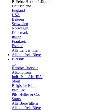
Beliebte Herkunftsländer
Deutschland
England
USA
Belgien
Schweden
Norwegen
Dänemark
Italien
Frankreich
Estland
Alle Länder filtern
Alkoholfreie Biere
Bierstile
Beliebte Bierstile
Alkoholfreie
India Pale Ale (IPA)
Stout
Belgische Biere
Pale Ale
Pils, Helles & Co.
Sours
Alle Biere filtern
Alkoholfreie Biere