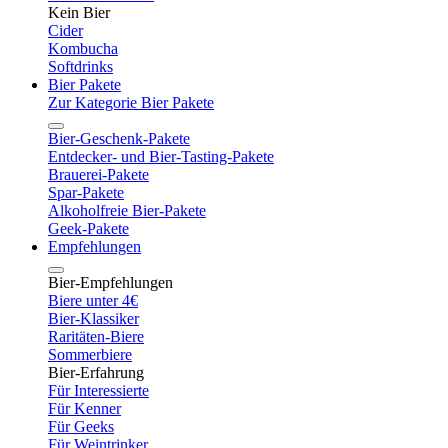
Kein Bier
Cider
Kombucha
Softdrinks
Bier Pakete
Zur Kategorie Bier Pakete
Bier-Geschenk-Pakete
Entdecker- und Bier-Tasting-Pakete
Brauerei-Pakete
Spar-Pakete
Alkoholfreie Bier-Pakete
Geek-Pakete
Empfehlungen
Bier-Empfehlungen
Biere unter 4€
Bier-Klassiker
Raritäten-Biere
Sommerbiere
Bier-Erfahrung
Für Interessierte
Für Kenner
Für Geeks
Für Weintrinker