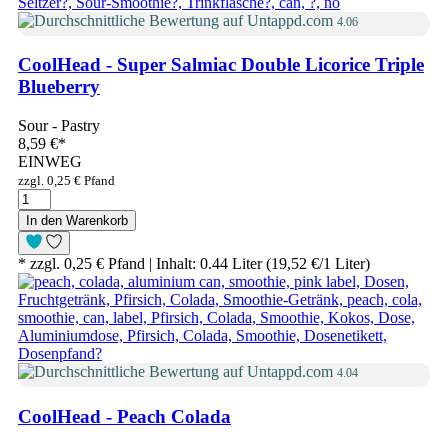
4.06
CoolHead - Super Salmiac Double Licorice Triple
Blueberry
Sour - Pastry
8,59 €
*
EINWEG
zzgl. 0,25 € Pfand
In den Warenkorb
* zzgl. 0,25 € Pfand | Inhalt: 0.44 Liter (19,52 €/1 Liter)
4.04
CoolHead - Peach Colada