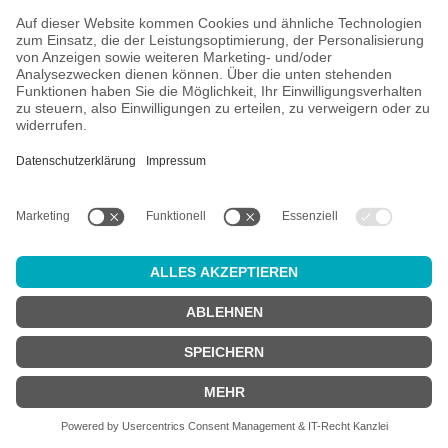
Trillium - Twice The Daily Serving: Raspberry
Sour - Fruited
12,49 €
*
EINWEG
zzgl. 0,25 € Pfand
In den Warenkorb
* zzgl. 0,25 € Pfand | Inhalt: 0.473 Liter (26,41 €/1 Liter)
Seite
1
Seite
2
Seite
3
Seite
4
Seite
5