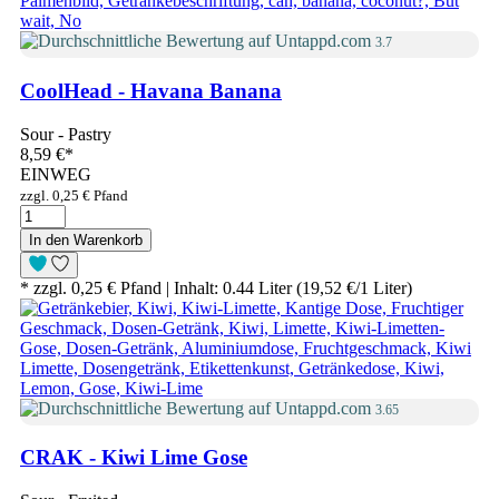
3.7
CoolHead - Havana Banana
Sour - Pastry
8,59 €
*
EINWEG
zzgl. 0,25 € Pfand
In den Warenkorb
* zzgl. 0,25 € Pfand | Inhalt: 0.44 Liter (19,52 €/1 Liter)
3.65
CRAK - Kiwi Lime Gose