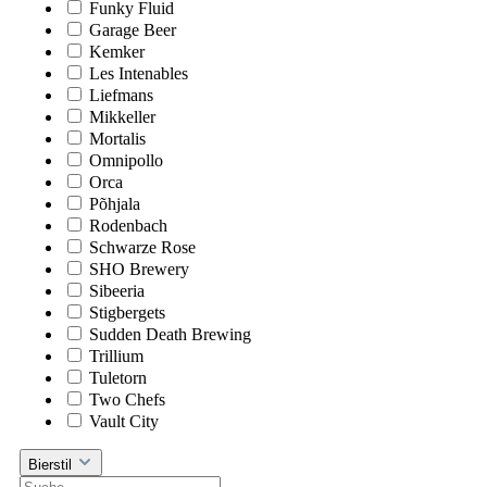
Funky Fluid
Garage Beer
Kemker
Les Intenables
Liefmans
Mikkeller
Mortalis
Omnipollo
Orca
Põhjala
Rodenbach
Schwarze Rose
SHO Brewery
Sibeeria
Stigbergets
Sudden Death Brewing
Trillium
Tuletorn
Two Chefs
Vault City
Bierstil