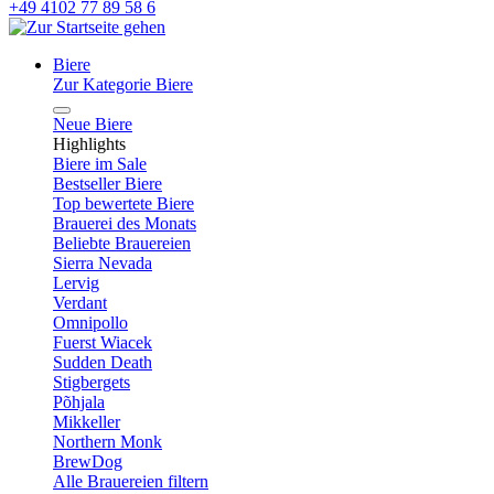
+49 4102 77 89 58 6
Biere
Zur Kategorie Biere
Neue Biere
Highlights
Biere im Sale
Bestseller Biere
Top bewertete Biere
Brauerei des Monats
Beliebte Brauereien
Sierra Nevada
Lervig
Verdant
Omnipollo
Fuerst Wiacek
Sudden Death
Stigbergets
Põhjala
Mikkeller
Northern Monk
BrewDog
Alle Brauereien filtern