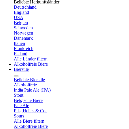
Beliebte Herkunftsländer
Deutschland
England
USA
Belgien
Schweden
Norwegen
Dänemark
Italien
Frankreich
Estland
Alle Länder filtern
Alkoholfreie Biere
Bierstile
Beliebte Bierstile
Alkoholfreie
India Pale Ale (IPA)
Stout
Belgische Biere
Pale Ale
Pils, Helles & Co.
Sours
Alle Biere filtern
Alkoholfreie Biere