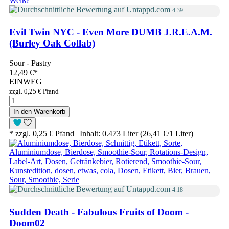
4.39
Evil Twin NYC - Even More DUMB J.R.E.A.M.
(Burley Oak Collab)
Sour - Pastry
12,49 €
*
EINWEG
zzgl. 0,25 € Pfand
In den Warenkorb
* zzgl. 0,25 € Pfand | Inhalt: 0.473 Liter (26,41 €/1 Liter)
4.18
Sudden Death - Fabulous Fruits of Doom -
Doom02