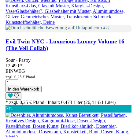
4.27
Evil Twin NYC - Luxurious Luxury Volume 16
(The Veil Collab)
Sour - Pastry
12,49 €
*
EINWEG
zzgl. 0,25 € Pfand
In den Warenkorb
* zzgl. 0,25 € Pfand | Inhalt: 0.473 Liter (26,41 €/1 Liter)
Neu