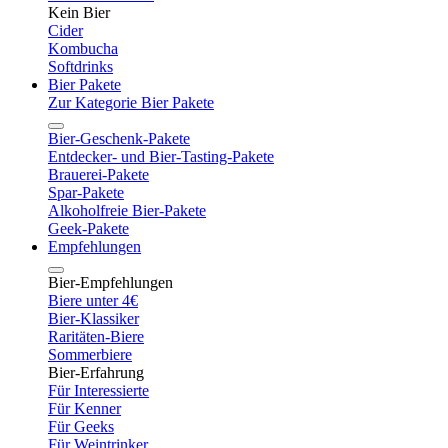
Kein Bier
Cider
Kombucha
Softdrinks
Bier Pakete
Zur Kategorie Bier Pakete
Bier-Geschenk-Pakete
Entdecker- und Bier-Tasting-Pakete
Brauerei-Pakete
Spar-Pakete
Alkoholfreie Bier-Pakete
Geek-Pakete
Empfehlungen
Bier-Empfehlungen
Biere unter 4€
Bier-Klassiker
Raritäten-Biere
Sommerbiere
Bier-Erfahrung
Für Interessierte
Für Kenner
Für Geeks
Für Weintrinker