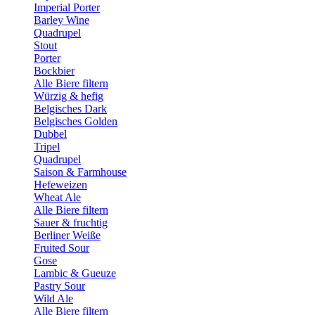
Imperial Porter
Barley Wine
Quadrupel
Stout
Porter
Bockbier
Alle Biere filtern
Würzig & hefig
Belgisches Dark
Belgisches Golden
Dubbel
Tripel
Quadrupel
Saison & Farmhouse
Hefeweizen
Wheat Ale
Alle Biere filtern
Sauer & fruchtig
Berliner Weiße
Fruited Sour
Gose
Lambic & Gueuze
Pastry Sour
Wild Ale
Alle Biere filtern