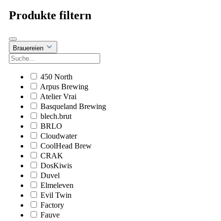
Produkte filtern
Brauereien
450 North
Arpus Brewing
Atelier Vrai
Basqueland Brewing
blech.brut
BRLO
Cloudwater
CoolHead Brew
CRAK
DosKiwis
Duvel
Elmeleven
Evil Twin
Factory
Fauve