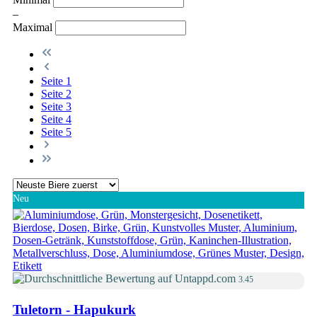
–
Maximal
Seite
1
Seite
2
Seite
3
Seite
4
Seite
5
Neu
3.45
Tuletorn - Hapukurk