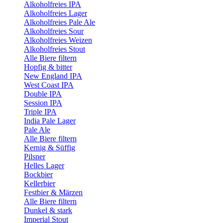
Alkoholfreies IPA
Alkoholfreies Lager
Alkoholfreies Pale Ale
Alkoholfreies Sour
Alkoholfreies Weizen
Alkoholfreies Stout
Alle Biere filtern
Hopfig & bitter
New England IPA
West Coast IPA
Double IPA
Session IPA
Triple IPA
India Pale Lager
Pale Ale
Alle Biere filtern
Kernig & Süffig
Pilsner
Helles Lager
Bockbier
Kellerbier
Festbier & Märzen
Alle Biere filtern
Dunkel & stark
Imperial Stout