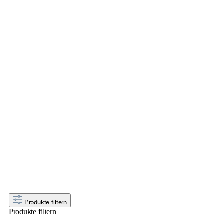
BEER
Alle Sour Beers oder
Sauerbier, Fruitsours und
mehr
Zu den Sours gehören wirklich viele Bierstile.
Von Lambic zu Fruitsour, Berliner Weiße oder
mehr. Erfrischend, fruchtig, komplex. Jetzt hier
stöbern.
Produkte filtern
Produkte filtern