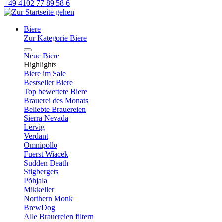
+49 4102 77 89 58 6
Biere
Zur Kategorie Biere
Neue Biere
Highlights
Biere im Sale
Bestseller Biere
Top bewertete Biere
Brauerei des Monats
Beliebte Brauereien
Sierra Nevada
Lervig
Verdant
Omnipollo
Fuerst Wiacek
Sudden Death
Stigbergets
Põhjala
Mikkeller
Northern Monk
BrewDog
Alle Brauereien filtern