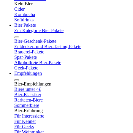
Kein Bier
Cider
Kombucha
Softdrinks
Bier Pakete
Zur Kategorie Bier Pakete
Bier-Geschenk-Pakete
Entdecker- und Bier-Tasting-Pakete
Brauerei-Pakete
Spar-Pakete
Alkoholfreie Bier-Pakete
Geek-Pakete
Empfehlungen
Bier-Empfehlungen
Biere unter 4€
Bier-Klassiker
Raritäten-Biere
Sommerbiere
Bier-Erfahrung
Für Interessierte
Für Kenner
Für Geeks
Für Weintrinker