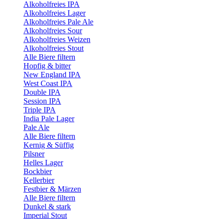
Alkoholfreies IPA
Alkoholfreies Lager
Alkoholfreies Pale Ale
Alkoholfreies Sour
Alkoholfreies Weizen
Alkoholfreies Stout
Alle Biere filtern
Hopfig & bitter
New England IPA
West Coast IPA
Double IPA
Session IPA
Triple IPA
India Pale Lager
Pale Ale
Alle Biere filtern
Kernig & Süffig
Pilsner
Helles Lager
Bockbier
Kellerbier
Festbier & Märzen
Alle Biere filtern
Dunkel & stark
Imperial Stout