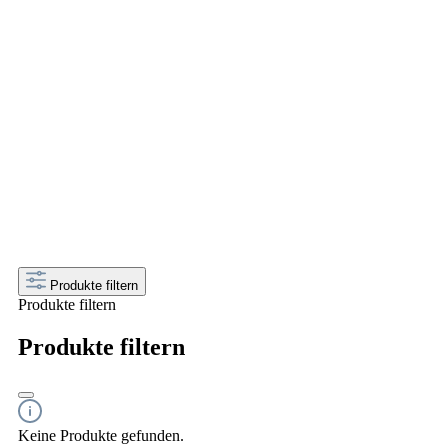
Jetzt besondere Kombucha
bestellen und liefern lassen
Jetzt das fermentierte Tee-Getränke ohne Alkohol
liefern lassen
Produkte filtern
Produkte filtern
Produkte filtern
Keine Produkte gefunden.