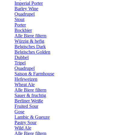
Imperial Porter
Barley Wine
Quadrupel
Stout
Porter
Bockbier
Alle Biere filtern
Würzig & hefig
Belgisches Dark
Belgisches Golden
Dubbel
Tripel
Quadrupel
Saison & Farmhouse
Hefeweizen
Wheat Ale
Alle Biere filtern
Sauer & fruchtig
Berliner Weiße
Fruited Sour
Gose
Lambic & Gueuze
Pastry Sour
Wild Ale
Alle Biere filtern