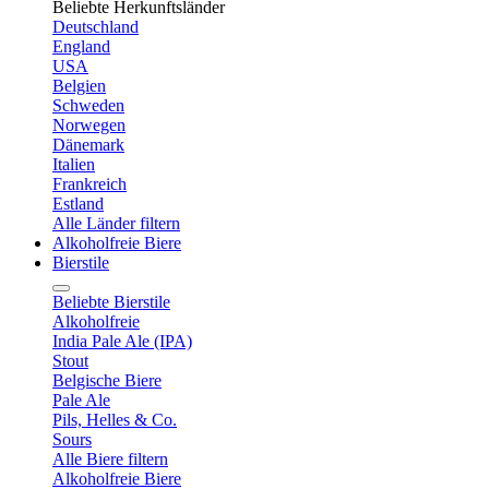
Beliebte Herkunftsländer
Deutschland
England
USA
Belgien
Schweden
Norwegen
Dänemark
Italien
Frankreich
Estland
Alle Länder filtern
Alkoholfreie Biere
Bierstile
Beliebte Bierstile
Alkoholfreie
India Pale Ale (IPA)
Stout
Belgische Biere
Pale Ale
Pils, Helles & Co.
Sours
Alle Biere filtern
Alkoholfreie Biere