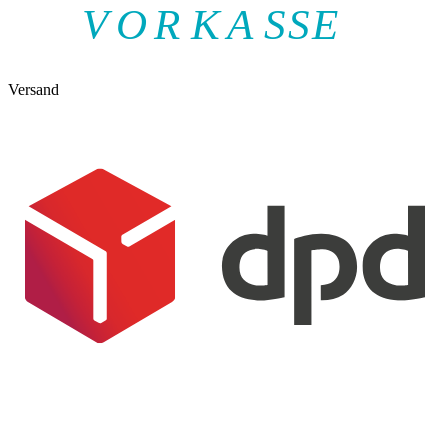
V
O
R
K
A
SSE
Versand