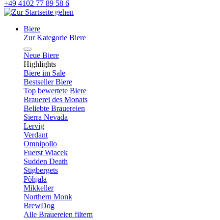
+49 4102 77 89 58 6
Biere
Zur Kategorie Biere
Neue Biere
Highlights
Biere im Sale
Bestseller Biere
Top bewertete Biere
Brauerei des Monats
Beliebte Brauereien
Sierra Nevada
Lervig
Verdant
Omnipollo
Fuerst Wiacek
Sudden Death
Stigbergets
Põhjala
Mikkeller
Northern Monk
BrewDog
Alle Brauereien filtern