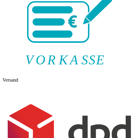
V
O
R
K
A
SSE
Versand