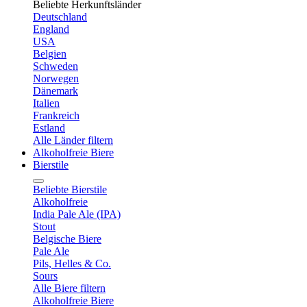
Beliebte Herkunftsländer
Deutschland
England
USA
Belgien
Schweden
Norwegen
Dänemark
Italien
Frankreich
Estland
Alle Länder filtern
Alkoholfreie Biere
Bierstile
Beliebte Bierstile
Alkoholfreie
India Pale Ale (IPA)
Stout
Belgische Biere
Pale Ale
Pils, Helles & Co.
Sours
Alle Biere filtern
Alkoholfreie Biere