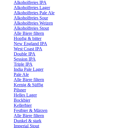
Alkoholfreies IPA
Alkoholfreies Lager
Alkoholfreies Pale Ale
Alkoholfreies Sour
Alkoholfreies Weizen
Alkoholfreies Stout
Alle Biere filtern
Hopfig & bitter
New England IPA
West Coast IPA
Double IPA
Session IPA
Triple IPA
India Pale Lager
Pale Ale
Alle Biere filtern
Kernig & Süffig
Pilsner
Helles Lager
Bockbier
Kellerbier
Festbier & Märzen
Alle Biere filtern
Dunkel & stark
Imperial Stout