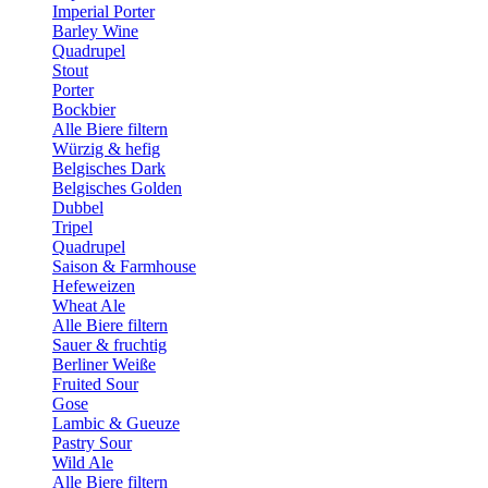
Imperial Porter
Barley Wine
Quadrupel
Stout
Porter
Bockbier
Alle Biere filtern
Würzig & hefig
Belgisches Dark
Belgisches Golden
Dubbel
Tripel
Quadrupel
Saison & Farmhouse
Hefeweizen
Wheat Ale
Alle Biere filtern
Sauer & fruchtig
Berliner Weiße
Fruited Sour
Gose
Lambic & Gueuze
Pastry Sour
Wild Ale
Alle Biere filtern