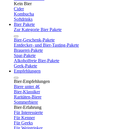
Kein Bier
Cider
Kombucha
Softdrinks
Bier Pakete
Zur Kategorie Bier Pakete
Bier-Geschenk-Pakete
Entdecker- und Bier-Tasting-Pakete
Brauerei-Pakete
Spar-Pakete
Alkoholfreie Bier-Pakete
Geek-Pakete
Empfehlungen
Bier-Empfehlungen
Biere unter 4€
Bier-Klassiker
Raritäten-Biere
Sommerbiere
Bier-Erfahrung
Für Interessierte
Für Kenner
Für Geeks
Für Weintrinker