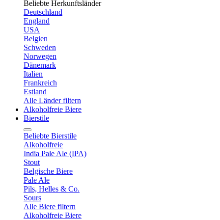
Beliebte Herkunftsländer
Deutschland
England
USA
Belgien
Schweden
Norwegen
Dänemark
Italien
Frankreich
Estland
Alle Länder filtern
Alkoholfreie Biere
Bierstile
Beliebte Bierstile
Alkoholfreie
India Pale Ale (IPA)
Stout
Belgische Biere
Pale Ale
Pils, Helles & Co.
Sours
Alle Biere filtern
Alkoholfreie Biere