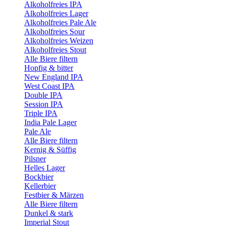
Alkoholfreies IPA
Alkoholfreies Lager
Alkoholfreies Pale Ale
Alkoholfreies Sour
Alkoholfreies Weizen
Alkoholfreies Stout
Alle Biere filtern
Hopfig & bitter
New England IPA
West Coast IPA
Double IPA
Session IPA
Triple IPA
India Pale Lager
Pale Ale
Alle Biere filtern
Kernig & Süffig
Pilsner
Helles Lager
Bockbier
Kellerbier
Festbier & Märzen
Alle Biere filtern
Dunkel & stark
Imperial Stout