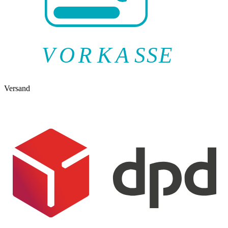
V
O
R
K
A
SSE
Versand