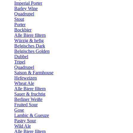
Imperial Porter
Barley Wine
Quadrupel
Stout
Porter
Bockbier
Alle Biere filtern
Würzig & hefig
Belgisches Dark
Belgisches Golden
Dubbel
Tripel
Quadrupel
Saison & Farmhouse
Hefeweizen
Wheat Ale
Alle Biere filtern
Sauer & fruchtig
Berliner Weiße
Fruited Sour
Gose
Lambic & Gueuze
Pastry Sour
Wild Ale
Alle Biere filtern