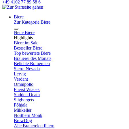
+49 4102 77 89 58 6
Biere
Zur Kategorie Biere
Neue Biere
Highlights
Biere im Sale
Bestseller Biere
Top bewertete Biere
Brauerei des Monats
Beliebte Brauereien
Sierra Nevada
Lervig
Verdant
Omnipollo
Fuerst Wiacek
Sudden Death
Stigbergets
Põhjala
Mikkeller
Northern Monk
BrewDog
Alle Brauereien filtern