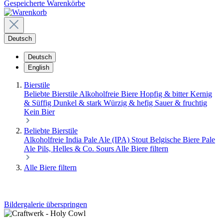
Gespeicherte Warenkörbe
Deutsch
Deutsch
English
Bierstile
Beliebte Bierstile
Alkoholfreie Biere
Hopfig & bitter
Kernig
& Süffig
Dunkel & stark
Würzig & hefig
Sauer & fruchtig
Kein Bier
Beliebte Bierstile
Alkoholfreie
India Pale Ale (IPA)
Stout
Belgische Biere
Pale
Ale
Pils, Helles & Co.
Sours
Alle Biere filtern
Alle Biere filtern
Bildergalerie überspringen