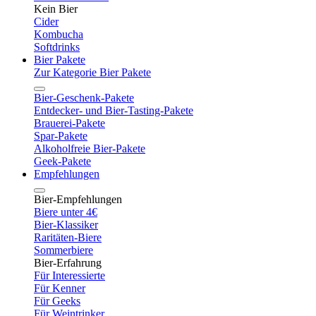
Kein Bier
Cider
Kombucha
Softdrinks
Bier Pakete
Zur Kategorie Bier Pakete
Bier-Geschenk-Pakete
Entdecker- und Bier-Tasting-Pakete
Brauerei-Pakete
Spar-Pakete
Alkoholfreie Bier-Pakete
Geek-Pakete
Empfehlungen
Bier-Empfehlungen
Biere unter 4€
Bier-Klassiker
Raritäten-Biere
Sommerbiere
Bier-Erfahrung
Für Interessierte
Für Kenner
Für Geeks
Für Weintrinker