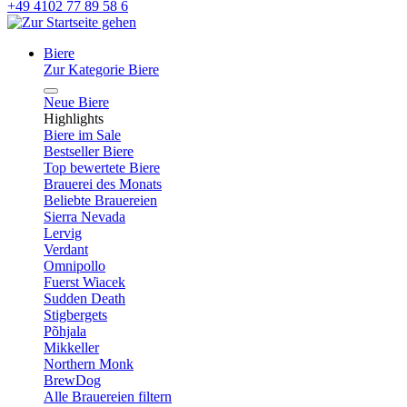
+49 4102 77 89 58 6
Biere
Zur Kategorie Biere
Neue Biere
Highlights
Biere im Sale
Bestseller Biere
Top bewertete Biere
Brauerei des Monats
Beliebte Brauereien
Sierra Nevada
Lervig
Verdant
Omnipollo
Fuerst Wiacek
Sudden Death
Stigbergets
Põhjala
Mikkeller
Northern Monk
BrewDog
Alle Brauereien filtern