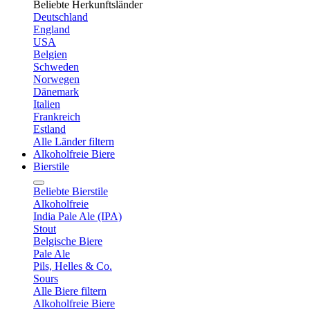
Beliebte Herkunftsländer
Deutschland
England
USA
Belgien
Schweden
Norwegen
Dänemark
Italien
Frankreich
Estland
Alle Länder filtern
Alkoholfreie Biere
Bierstile
Beliebte Bierstile
Alkoholfreie
India Pale Ale (IPA)
Stout
Belgische Biere
Pale Ale
Pils, Helles & Co.
Sours
Alle Biere filtern
Alkoholfreie Biere