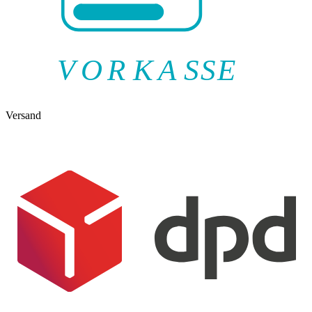
V
O
R
K
A
SSE
Versand