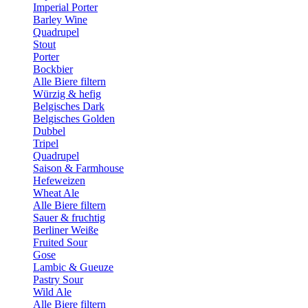
Imperial Porter
Barley Wine
Quadrupel
Stout
Porter
Bockbier
Alle Biere filtern
Würzig & hefig
Belgisches Dark
Belgisches Golden
Dubbel
Tripel
Quadrupel
Saison & Farmhouse
Hefeweizen
Wheat Ale
Alle Biere filtern
Sauer & fruchtig
Berliner Weiße
Fruited Sour
Gose
Lambic & Gueuze
Pastry Sour
Wild Ale
Alle Biere filtern