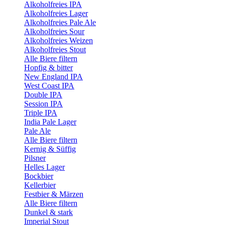
Alkoholfreies IPA
Alkoholfreies Lager
Alkoholfreies Pale Ale
Alkoholfreies Sour
Alkoholfreies Weizen
Alkoholfreies Stout
Alle Biere filtern
Hopfig & bitter
New England IPA
West Coast IPA
Double IPA
Session IPA
Triple IPA
India Pale Lager
Pale Ale
Alle Biere filtern
Kernig & Süffig
Pilsner
Helles Lager
Bockbier
Kellerbier
Festbier & Märzen
Alle Biere filtern
Dunkel & stark
Imperial Stout