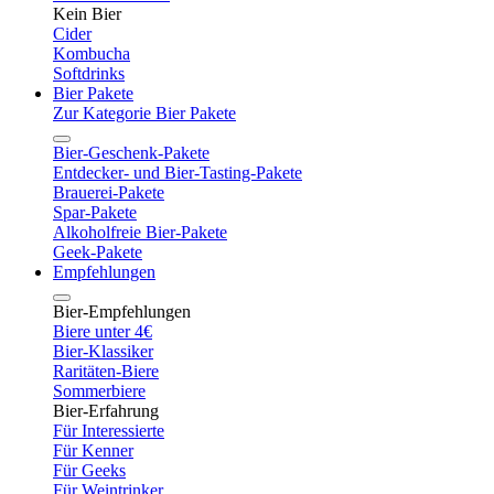
Kein Bier
Cider
Kombucha
Softdrinks
Bier Pakete
Zur Kategorie Bier Pakete
Bier-Geschenk-Pakete
Entdecker- und Bier-Tasting-Pakete
Brauerei-Pakete
Spar-Pakete
Alkoholfreie Bier-Pakete
Geek-Pakete
Empfehlungen
Bier-Empfehlungen
Biere unter 4€
Bier-Klassiker
Raritäten-Biere
Sommerbiere
Bier-Erfahrung
Für Interessierte
Für Kenner
Für Geeks
Für Weintrinker