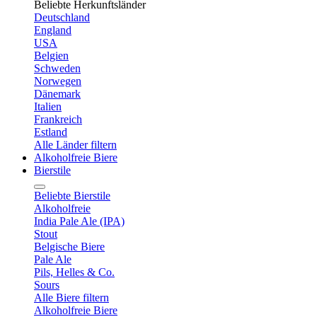
Beliebte Herkunftsländer
Deutschland
England
USA
Belgien
Schweden
Norwegen
Dänemark
Italien
Frankreich
Estland
Alle Länder filtern
Alkoholfreie Biere
Bierstile
Beliebte Bierstile
Alkoholfreie
India Pale Ale (IPA)
Stout
Belgische Biere
Pale Ale
Pils, Helles & Co.
Sours
Alle Biere filtern
Alkoholfreie Biere