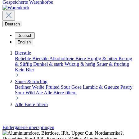
Gespeicherte Warenkörbe
Deutsch
Deutsch
English
Bierstile
Beliebte Bierstile
Alkoholfreie Biere
Hopfig & bitter
Kernig
& Süffig
Dunkel & stark
Würzig & hefig
Sauer & fruchtig
Kein Bier
Sauer & fruchtig
Berliner Weiße
Fruited Sour
Gose
Lambic & Gueuze
Pastry
Sour
Wild Ale
Alle Biere filtern
Alle Biere filtern
Bildergalerie überspringen