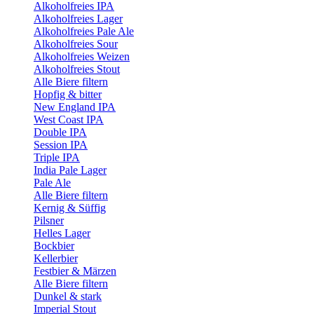
Alkoholfreies IPA
Alkoholfreies Lager
Alkoholfreies Pale Ale
Alkoholfreies Sour
Alkoholfreies Weizen
Alkoholfreies Stout
Alle Biere filtern
Hopfig & bitter
New England IPA
West Coast IPA
Double IPA
Session IPA
Triple IPA
India Pale Lager
Pale Ale
Alle Biere filtern
Kernig & Süffig
Pilsner
Helles Lager
Bockbier
Kellerbier
Festbier & Märzen
Alle Biere filtern
Dunkel & stark
Imperial Stout