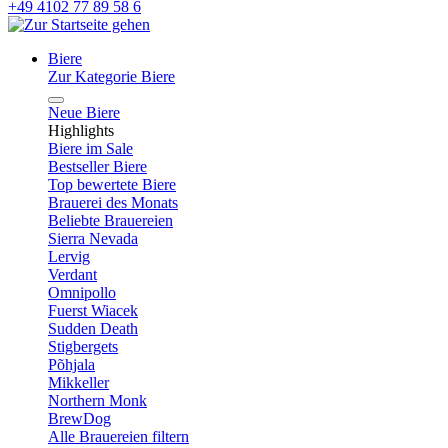
+49 4102 77 89 58 6
Biere
Zur Kategorie Biere
Neue Biere
Highlights
Biere im Sale
Bestseller Biere
Top bewertete Biere
Brauerei des Monats
Beliebte Brauereien
Sierra Nevada
Lervig
Verdant
Omnipollo
Fuerst Wiacek
Sudden Death
Stigbergets
Põhjala
Mikkeller
Northern Monk
BrewDog
Alle Brauereien filtern