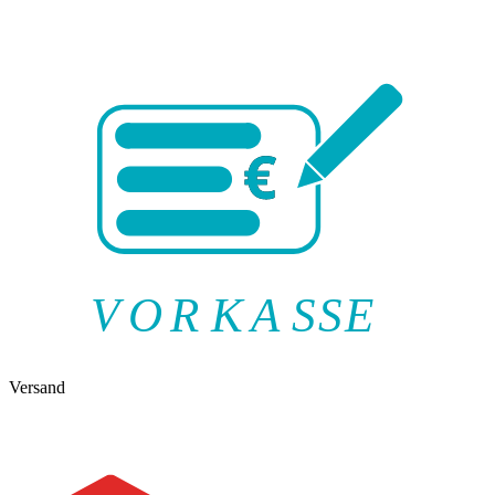
V
O
R
K
A
SSE
Versand