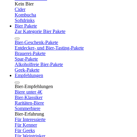
Kein Bier
Cider
Kombucha
Softdrinks
Bier Pakete
Zur Kategorie Bier Pakete
Bier-Geschenk-Pakete
Entdecker- und Bier-Tasting-Pakete
Brauerei-Pakete
Spar-Pakete
Alkoholfreie Bier-Pakete
Geek-Pakete
Empfehlungen
Bier-Empfehlungen
Biere unter 4€
Bier-Klassiker
Raritäten-Biere
Sommerbiere
Bier-Erfahrung
Für Interessierte
Für Kenner
Für Geeks
Für Weintrinker