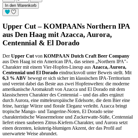
In den Warenkorb
Upper
Cut – KOMPAANs
Northern IPA
aus Den
Haag mit
Azacca, Aurora,
Centennial & El Dorado
Der
Upper Cut
von
KOMPAAN Dutch Craft Beer Company
aus Den Haag ist ein American IPA, das
seinen „Northern IPA"-
Charakter mit
einem Vier-Hopfen-Lineup aus
Azacca, Aurora,
Centennial und El Dorado
eindrucksvoll
unter Beweis stellt. Mit
6,3 % ABV
bewegt er sich
sicher im klassischen
IPA-Territorium
und vereint dabei das
Beste aus zwei
Hopfenwelten: die moderne
amerikanische
Aromakraft von Azacca und El
Dorado mit dem
klassischeren
Charakter des Centennial – und
das alles ergänzt
durch
Aurora, eine mitteleuropäische
Edelsorte, die dem Bier eine
feine, harzige Würze und
florale Eleganz verleiht.
Azacca bringt
tropische Mango-
und Tangerine-Noten, El
Dorado seine
charakteristische Wassermelone und
Zuckerwatte-Süße, Centennial
liefert
einen sauberen
Zitrus-Kiefern-Charakter, und Aurora
setzt
einen dezenten,
kräuterig-blumigen Akzent, der das
Profil auf
unerwartete Weise
abrundet.