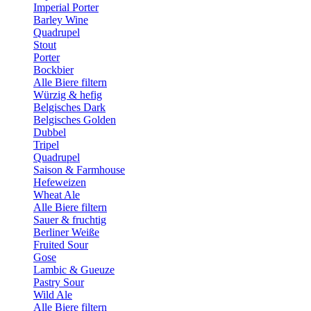
Imperial Porter
Barley Wine
Quadrupel
Stout
Porter
Bockbier
Alle Biere filtern
Würzig & hefig
Belgisches Dark
Belgisches Golden
Dubbel
Tripel
Quadrupel
Saison & Farmhouse
Hefeweizen
Wheat Ale
Alle Biere filtern
Sauer & fruchtig
Berliner Weiße
Fruited Sour
Gose
Lambic & Gueuze
Pastry Sour
Wild Ale
Alle Biere filtern