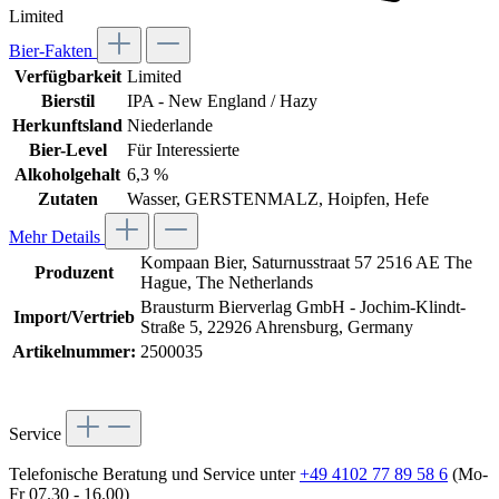
Limited
Bier-Fakten
Verfügbarkeit
Limited
Bierstil
IPA - New England / Hazy
Herkunftsland
Niederlande
Bier-Level
Für Interessierte
Alkoholgehalt
6,3 %
Zutaten
Wasser, GERSTENMALZ, Hoipfen, Hefe
Mehr Details
Kompaan Bier, Saturnusstraat 57 2516 AE The
Produzent
Hague, The Netherlands
Brausturm Bierverlag GmbH - Jochim-Klindt-
Import/Vertrieb
Straße 5, 22926 Ahrensburg, Germany
Artikelnummer:
2500035
Service
Telefonische Beratung und Service unter
+49 4102 77 89 58 6
(Mo-
Fr 07.30 - 16.00)