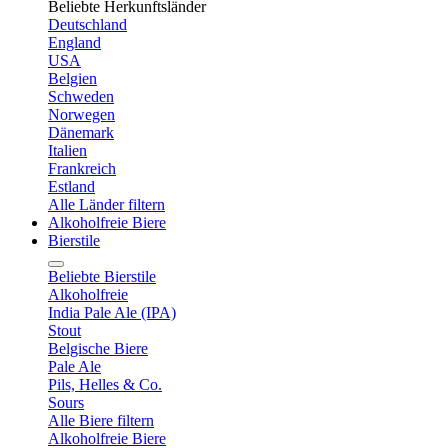
Beliebte Herkunftsländer
Deutschland
England
USA
Belgien
Schweden
Norwegen
Dänemark
Italien
Frankreich
Estland
Alle Länder filtern
Alkoholfreie Biere
Bierstile
Beliebte Bierstile
Alkoholfreie
India Pale Ale (IPA)
Stout
Belgische Biere
Pale Ale
Pils, Helles & Co.
Sours
Alle Biere filtern
Alkoholfreie Biere