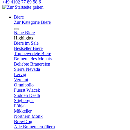
+49 4102 77 89 58 6
Biere
Zur Kategorie Biere
Neue Biere
Highlights
Biere im Sale
Bestseller Biere
Top bewertete Biere
Brauerei des Monats
Beliebte Brauereien
Sierra Nevada
Lervig
Verdant
Omnipollo
Fuerst Wiacek
Sudden Death
Stigbergets
Põhjala
Mikkeller
Northern Monk
BrewDog
Alle Brauereien filtern