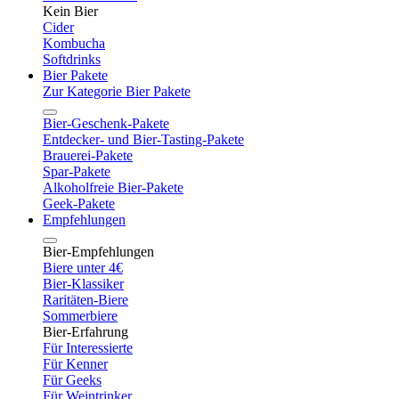
Kein Bier
Cider
Kombucha
Softdrinks
Bier Pakete
Zur Kategorie Bier Pakete
Bier-Geschenk-Pakete
Entdecker- und Bier-Tasting-Pakete
Brauerei-Pakete
Spar-Pakete
Alkoholfreie Bier-Pakete
Geek-Pakete
Empfehlungen
Bier-Empfehlungen
Biere unter 4€
Bier-Klassiker
Raritäten-Biere
Sommerbiere
Bier-Erfahrung
Für Interessierte
Für Kenner
Für Geeks
Für Weintrinker