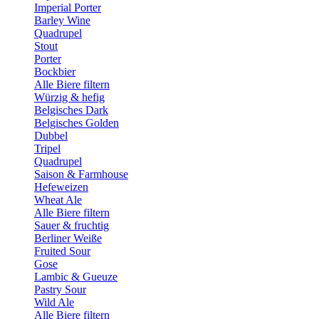
Imperial Porter
Barley Wine
Quadrupel
Stout
Porter
Bockbier
Alle Biere filtern
Würzig & hefig
Belgisches Dark
Belgisches Golden
Dubbel
Tripel
Quadrupel
Saison & Farmhouse
Hefeweizen
Wheat Ale
Alle Biere filtern
Sauer & fruchtig
Berliner Weiße
Fruited Sour
Gose
Lambic & Gueuze
Pastry Sour
Wild Ale
Alle Biere filtern