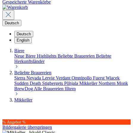
Gespeicherte Warenkörbe
Deutsch
Deutsch
English
Biere
Neue Biere
Highlights
Beliebte Brauereien
Beliebte
Herkunftsländer
Beliebte Brauereien
Sierra Nevada
Lervig
Verdant
Omnipollo
Fuerst Wiacek
Sudden Death
Stigbergets
Põhjala
Mikkeller
Northern Monk
BrewDog
Alle Brauereien filtern
Mikkeller
% Angebot %
Bildergalerie überspringen