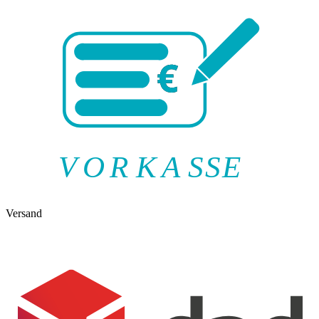
V
O
R
K
A
SSE
Versand