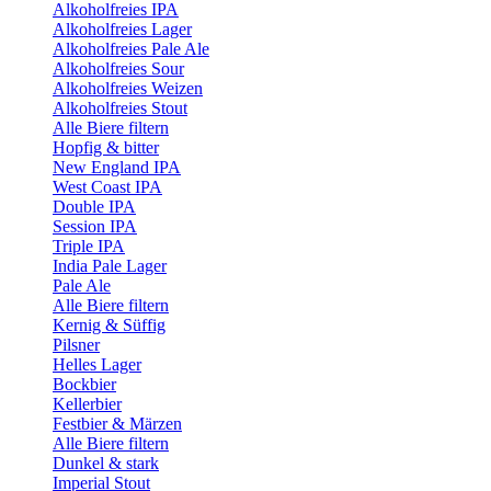
Alkoholfreies IPA
Alkoholfreies Lager
Alkoholfreies Pale Ale
Alkoholfreies Sour
Alkoholfreies Weizen
Alkoholfreies Stout
Alle Biere filtern
Hopfig & bitter
New England IPA
West Coast IPA
Double IPA
Session IPA
Triple IPA
India Pale Lager
Pale Ale
Alle Biere filtern
Kernig & Süffig
Pilsner
Helles Lager
Bockbier
Kellerbier
Festbier & Märzen
Alle Biere filtern
Dunkel & stark
Imperial Stout