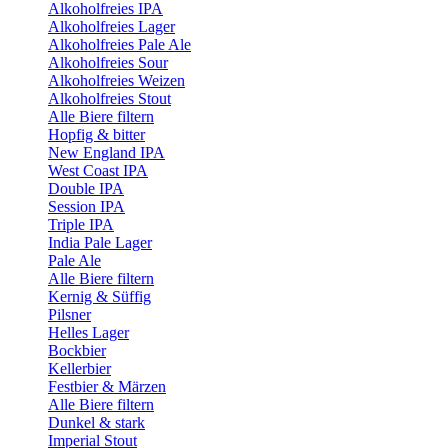
Alkoholfreies IPA
Alkoholfreies Lager
Alkoholfreies Pale Ale
Alkoholfreies Sour
Alkoholfreies Weizen
Alkoholfreies Stout
Alle Biere filtern
Hopfig & bitter
New England IPA
West Coast IPA
Double IPA
Session IPA
Triple IPA
India Pale Lager
Pale Ale
Alle Biere filtern
Kernig & Süffig
Pilsner
Helles Lager
Bockbier
Kellerbier
Festbier & Märzen
Alle Biere filtern
Dunkel & stark
Imperial Stout