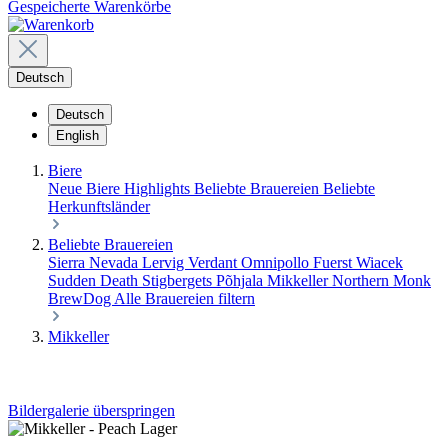
Gespeicherte Warenkörbe
Deutsch
Deutsch
English
Biere
Neue Biere
Highlights
Beliebte Brauereien
Beliebte
Herkunftsländer
Beliebte Brauereien
Sierra Nevada
Lervig
Verdant
Omnipollo
Fuerst Wiacek
Sudden Death
Stigbergets
Põhjala
Mikkeller
Northern Monk
BrewDog
Alle Brauereien filtern
Mikkeller
Bildergalerie überspringen