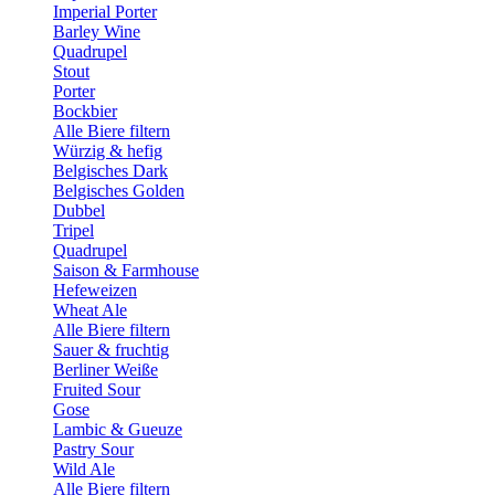
Imperial Porter
Barley Wine
Quadrupel
Stout
Porter
Bockbier
Alle Biere filtern
Würzig & hefig
Belgisches Dark
Belgisches Golden
Dubbel
Tripel
Quadrupel
Saison & Farmhouse
Hefeweizen
Wheat Ale
Alle Biere filtern
Sauer & fruchtig
Berliner Weiße
Fruited Sour
Gose
Lambic & Gueuze
Pastry Sour
Wild Ale
Alle Biere filtern