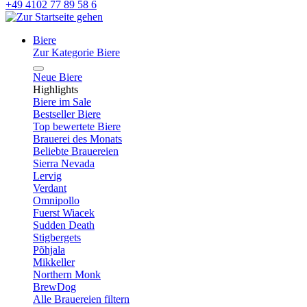
+49 4102 77 89 58 6
Biere
Zur Kategorie Biere
Neue Biere
Highlights
Biere im Sale
Bestseller Biere
Top bewertete Biere
Brauerei des Monats
Beliebte Brauereien
Sierra Nevada
Lervig
Verdant
Omnipollo
Fuerst Wiacek
Sudden Death
Stigbergets
Põhjala
Mikkeller
Northern Monk
BrewDog
Alle Brauereien filtern