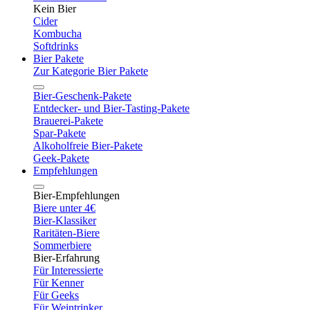
Kein Bier
Cider
Kombucha
Softdrinks
Bier Pakete
Zur Kategorie Bier Pakete
Bier-Geschenk-Pakete
Entdecker- und Bier-Tasting-Pakete
Brauerei-Pakete
Spar-Pakete
Alkoholfreie Bier-Pakete
Geek-Pakete
Empfehlungen
Bier-Empfehlungen
Biere unter 4€
Bier-Klassiker
Raritäten-Biere
Sommerbiere
Bier-Erfahrung
Für Interessierte
Für Kenner
Für Geeks
Für Weintrinker