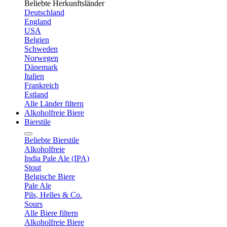
Beliebte Herkunftsländer
Deutschland
England
USA
Belgien
Schweden
Norwegen
Dänemark
Italien
Frankreich
Estland
Alle Länder filtern
Alkoholfreie Biere
Bierstile
Beliebte Bierstile
Alkoholfreie
India Pale Ale (IPA)
Stout
Belgische Biere
Pale Ale
Pils, Helles & Co.
Sours
Alle Biere filtern
Alkoholfreie Biere