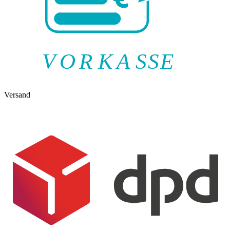
V
O
R
K
A
SSE
Versand