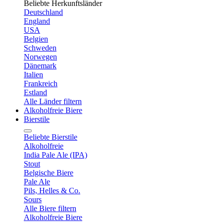
Beliebte Herkunftsländer
Deutschland
England
USA
Belgien
Schweden
Norwegen
Dänemark
Italien
Frankreich
Estland
Alle Länder filtern
Alkoholfreie Biere
Bierstile
Beliebte Bierstile
Alkoholfreie
India Pale Ale (IPA)
Stout
Belgische Biere
Pale Ale
Pils, Helles & Co.
Sours
Alle Biere filtern
Alkoholfreie Biere