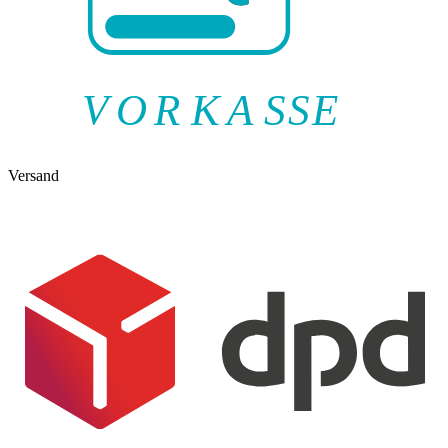
V
O
R
K
A
SSE
Versand