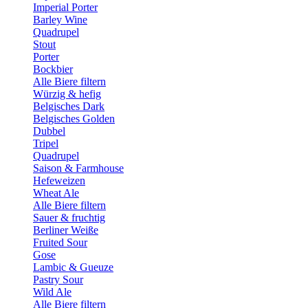
Imperial Porter
Barley Wine
Quadrupel
Stout
Porter
Bockbier
Alle Biere filtern
Würzig & hefig
Belgisches Dark
Belgisches Golden
Dubbel
Tripel
Quadrupel
Saison & Farmhouse
Hefeweizen
Wheat Ale
Alle Biere filtern
Sauer & fruchtig
Berliner Weiße
Fruited Sour
Gose
Lambic & Gueuze
Pastry Sour
Wild Ale
Alle Biere filtern