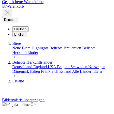
Gespeicherte Warenkörbe
Deutsch
Deutsch
English
Biere
Neue Biere
Highlights
Beliebte Brauereien
Beliebte
Herkunftsländer
Beliebte Herkunftsländer
Deutschland
England
USA
Belgien
Schweden
Norwegen
Dänemark
Italien
Frankreich
Estland
Alle Länder filtern
Estland
Bildergalerie überspringen