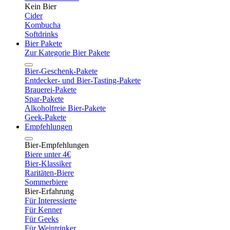
Kein Bier
Cider
Kombucha
Softdrinks
Bier Pakete
Zur Kategorie Bier Pakete
Bier-Geschenk-Pakete
Entdecker- und Bier-Tasting-Pakete
Brauerei-Pakete
Spar-Pakete
Alkoholfreie Bier-Pakete
Geek-Pakete
Empfehlungen
Bier-Empfehlungen
Biere unter 4€
Bier-Klassiker
Raritäten-Biere
Sommerbiere
Bier-Erfahrung
Für Interessierte
Für Kenner
Für Geeks
Für Weintrinker