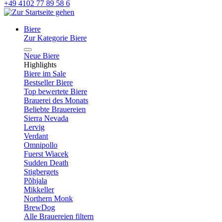
+49 4102 77 89 58 6
Biere
Zur Kategorie Biere
Neue Biere
Highlights
Biere im Sale
Bestseller Biere
Top bewertete Biere
Brauerei des Monats
Beliebte Brauereien
Sierra Nevada
Lervig
Verdant
Omnipollo
Fuerst Wiacek
Sudden Death
Stigbergets
Põhjala
Mikkeller
Northern Monk
BrewDog
Alle Brauereien filtern