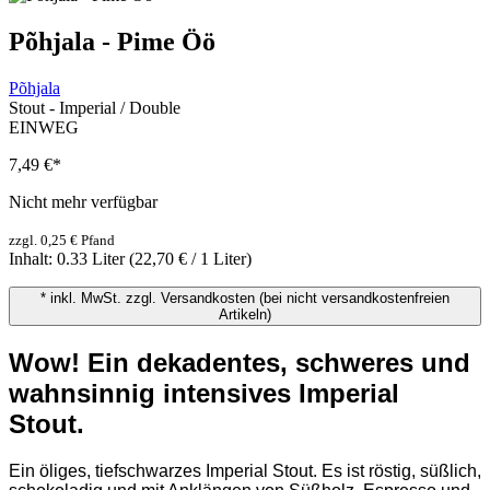
Põhjala - Pime Öö
Põhjala
Stout - Imperial / Double
EINWEG
7,49 €
*
Nicht mehr verfügbar
zzgl. 0,25 € Pfand
Inhalt:
0.33 Liter
(22,70 € / 1 Liter)
* inkl. MwSt. zzgl. Versandkosten (bei nicht versandkostenfreien
Artikeln)
Wow! Ein dekadentes, schweres und 
wahnsinnig intensives Imperial 
Stout. 
Ein öliges, tiefschwarzes Imperial Stout. Es ist röstig, süßlich, 