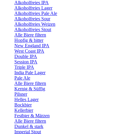
Alkoholfreies IPA
Alkoholfreies Lager
Alkoholfreies Pale Ale
Alkoholfreies Sour
Alkoholfreies Weizen
Alkoholfreies Stout
Alle Biere filtern
Hopfig & bitter
New England IPA
West Coast IPA
Double IPA
Session IPA
Triple IPA
India Pale Lager
Pale Ale
Alle Biere filtern
Kernig & Süffig
Pilsner
Helles Lager
Bockbier
Kellerbier
Festbier & Märzen
Alle Biere filtern
Dunkel & stark
Imperial Stout