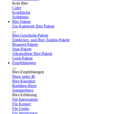
Kein Bier
Cider
Kombucha
Softdrinks
Bier Pakete
Zur Kategorie Bier Pakete
Bier-Geschenk-Pakete
Entdecker- und Bier-Tasting-Pakete
Brauerei-Pakete
Spar-Pakete
Alkoholfreie Bier-Pakete
Geek-Pakete
Empfehlungen
Bier-Empfehlungen
Biere unter 4€
Bier-Klassiker
Raritäten-Biere
Sommerbiere
Bier-Erfahrung
Für Interessierte
Für Kenner
Für Geeks
Für Weintrinker