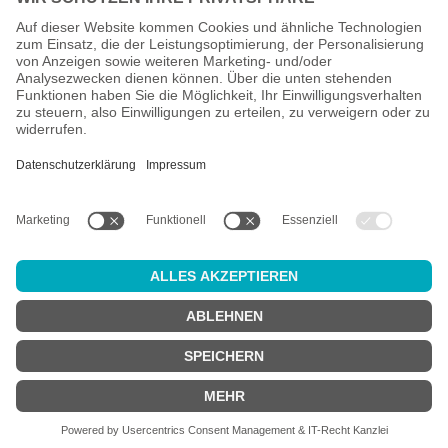
Alle Preise inkl. gesetzl. Mehrwertsteuer zzgl.
Versandkosten
und
ggf. Nachnahmegebühren, wenn nicht anders angegeben.
Altersprüfung
Achtung:
um diesen Onlineshop zu nutzen, müssen Sie
mindestens
18 Jahre alt
sein.
Sind Sie 18 Jahre alt oder älter?
JA
NEIN