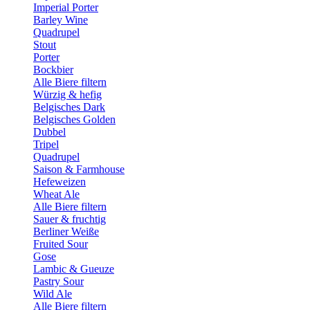
Imperial Porter
Barley Wine
Quadrupel
Stout
Porter
Bockbier
Alle Biere filtern
Würzig & hefig
Belgisches Dark
Belgisches Golden
Dubbel
Tripel
Quadrupel
Saison & Farmhouse
Hefeweizen
Wheat Ale
Alle Biere filtern
Sauer & fruchtig
Berliner Weiße
Fruited Sour
Gose
Lambic & Gueuze
Pastry Sour
Wild Ale
Alle Biere filtern