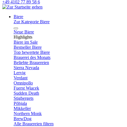
+49 4102 77 89 58 6
Biere
Zur Kategorie Biere
Neue Biere
Highlights
Biere im Sale
Bestseller Biere
Top bewertete Biere
Brauerei des Monats
Beliebte Brauereien
Sierra Nevada
Lervig
Verdant
Omnipollo
Fuerst Wiacek
Sudden Death
Stigbergets
Põhjala
Mikkeller
Northern Monk
BrewDog
Alle Brauereien filtern