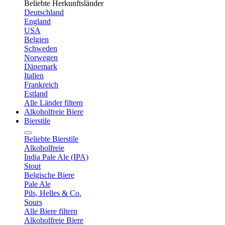
Beliebte Herkunftsländer
Deutschland
England
USA
Belgien
Schweden
Norwegen
Dänemark
Italien
Frankreich
Estland
Alle Länder filtern
Alkoholfreie Biere
Bierstile
Beliebte Bierstile
Alkoholfreie
India Pale Ale (IPA)
Stout
Belgische Biere
Pale Ale
Pils, Helles & Co.
Sours
Alle Biere filtern
Alkoholfreie Biere