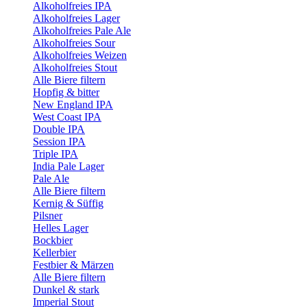
Alkoholfreies IPA
Alkoholfreies Lager
Alkoholfreies Pale Ale
Alkoholfreies Sour
Alkoholfreies Weizen
Alkoholfreies Stout
Alle Biere filtern
Hopfig & bitter
New England IPA
West Coast IPA
Double IPA
Session IPA
Triple IPA
India Pale Lager
Pale Ale
Alle Biere filtern
Kernig & Süffig
Pilsner
Helles Lager
Bockbier
Kellerbier
Festbier & Märzen
Alle Biere filtern
Dunkel & stark
Imperial Stout