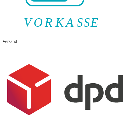
V
O
R
K
A
SSE
Versand