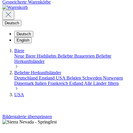
Gespeicherte Warenkörbe
Deutsch
Deutsch
English
Biere
Neue Biere
Highlights
Beliebte Brauereien
Beliebte
Herkunftsländer
Beliebte Herkunftsländer
Deutschland
England
USA
Belgien
Schweden
Norwegen
Dänemark
Italien
Frankreich
Estland
Alle Länder filtern
USA
Bildergalerie überspringen