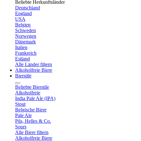
Beliebte Herkunftsländer
Deutschland
England
USA
Belgien
Schweden
Norwegen
Dänemark
Italien
Frankreich
Estland
Alle Länder filtern
Alkoholfreie Biere
Bierstile
Beliebte Bierstile
Alkoholfreie
India Pale Ale (IPA)
Stout
Belgische Biere
Pale Ale
Pils, Helles & Co.
Sours
Alle Biere filtern
Alkoholfreie Biere