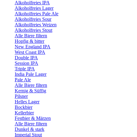
Alkoholfreies IPA
Alkoholfreies Lager
Alkoholfreies Pale Ale
Alkoholfreies Sour
Alkoholfreies Weizen
Alkoholfreies Stout
Alle Biere filtern
Hopfig & bitter
New England IPA
West Coast IPA
Double IPA
Session IPA
Triple IPA
India Pale Lager
Pale Ale
Alle Biere filtern
Kernig & Süffig
Pilsner
Helles Lager
Bockbier
Kellerbier
Festbier & Märzen
Alle Biere filtern
Dunkel & stark
Imperial Stout