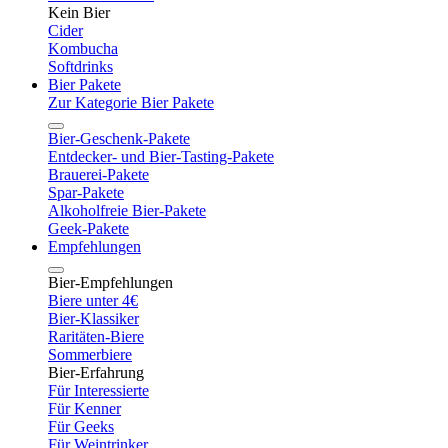
Kein Bier
Cider
Kombucha
Softdrinks
Bier Pakete
Zur Kategorie Bier Pakete
Bier-Geschenk-Pakete
Entdecker- und Bier-Tasting-Pakete
Brauerei-Pakete
Spar-Pakete
Alkoholfreie Bier-Pakete
Geek-Pakete
Empfehlungen
Bier-Empfehlungen
Biere unter 4€
Bier-Klassiker
Raritäten-Biere
Sommerbiere
Bier-Erfahrung
Für Interessierte
Für Kenner
Für Geeks
Für Weintrinker