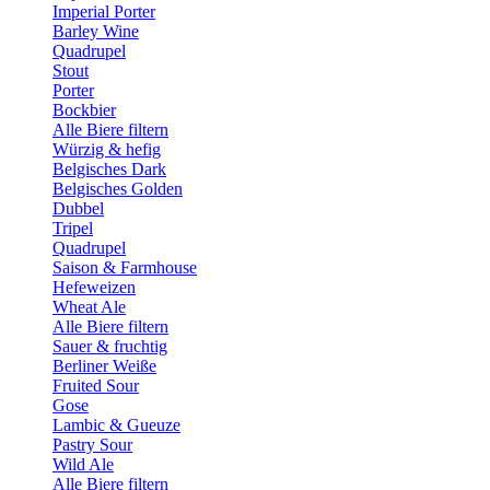
Imperial Porter
Barley Wine
Quadrupel
Stout
Porter
Bockbier
Alle Biere filtern
Würzig & hefig
Belgisches Dark
Belgisches Golden
Dubbel
Tripel
Quadrupel
Saison & Farmhouse
Hefeweizen
Wheat Ale
Alle Biere filtern
Sauer & fruchtig
Berliner Weiße
Fruited Sour
Gose
Lambic & Gueuze
Pastry Sour
Wild Ale
Alle Biere filtern