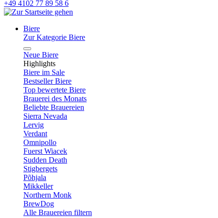
+49 4102 77 89 58 6
Biere
Zur Kategorie Biere
Neue Biere
Highlights
Biere im Sale
Bestseller Biere
Top bewertete Biere
Brauerei des Monats
Beliebte Brauereien
Sierra Nevada
Lervig
Verdant
Omnipollo
Fuerst Wiacek
Sudden Death
Stigbergets
Põhjala
Mikkeller
Northern Monk
BrewDog
Alle Brauereien filtern