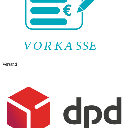
V
O
R
K
A
SSE
Versand