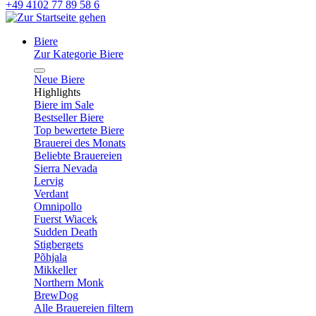
+49 4102 77 89 58 6
Biere
Zur Kategorie Biere
Neue Biere
Highlights
Biere im Sale
Bestseller Biere
Top bewertete Biere
Brauerei des Monats
Beliebte Brauereien
Sierra Nevada
Lervig
Verdant
Omnipollo
Fuerst Wiacek
Sudden Death
Stigbergets
Põhjala
Mikkeller
Northern Monk
BrewDog
Alle Brauereien filtern