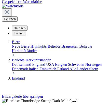
Gespeicherte Warenkörbe
Deutsch
Deutsch
English
Biere
Neue Biere
Highlights
Beliebte Brauereien
Beliebte
Herkunftsländer
Beliebte Herkunftsländer
Deutschland
England
USA
Belgien
Schweden
Norwegen
Dänemark
Italien
Frankreich
Estland
Alle Länder filtern
England
Bildergalerie überspringen