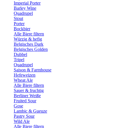
Imperial Porter
Barley Wine
Quadrupel
Stout
Porter
Bockbier
Alle Biere filtern
Würzig & hefig
Belgisches Dark
Belgisches Golden
Dubbel
Tripel
Quadrupel
Saison & Farmhouse
Hefeweizen
Wheat Ale
Alle Biere filtern
Sauer & fruchtig
Berliner Weiße
Fruited Sour
Gose
Lambic & Gueuze
Pastry Sour
Wild Ale
Alle Biere filtern