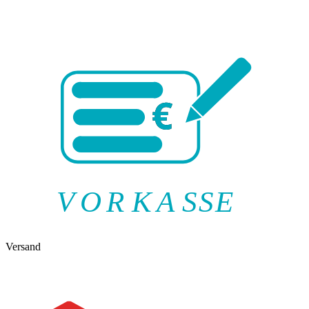
V
O
R
K
A
SSE
Versand