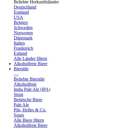
Beliebte Herkunftsländer
Deutschland
England
USA
Belgien
Schweden
Norwegen
Dänemark
Italien
Frankreich
Estland
Alle Länder filtern
Alkoholfreie Biere
Bierstile
Beliebte Bierstile
Alkoholfreie
India Pale Ale (IPA)
Stout
Belgische Biere
Pale Ale
Pils, Helles & Co.
Sours
Alle Biere filtern
Alkoholfreie Biere