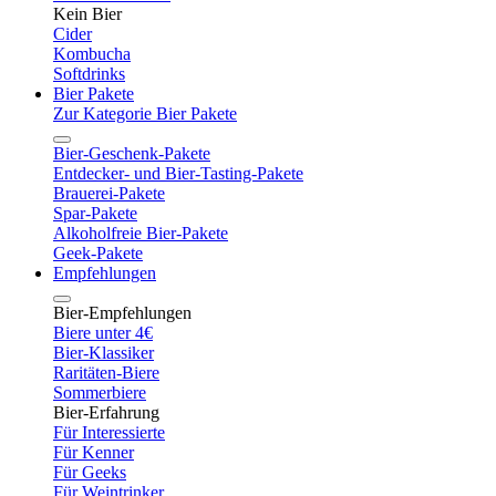
Kein Bier
Cider
Kombucha
Softdrinks
Bier Pakete
Zur Kategorie Bier Pakete
Bier-Geschenk-Pakete
Entdecker- und Bier-Tasting-Pakete
Brauerei-Pakete
Spar-Pakete
Alkoholfreie Bier-Pakete
Geek-Pakete
Empfehlungen
Bier-Empfehlungen
Biere unter 4€
Bier-Klassiker
Raritäten-Biere
Sommerbiere
Bier-Erfahrung
Für Interessierte
Für Kenner
Für Geeks
Für Weintrinker