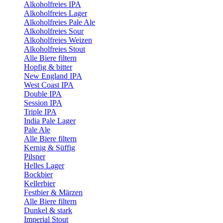
Alkoholfreies IPA
Alkoholfreies Lager
Alkoholfreies Pale Ale
Alkoholfreies Sour
Alkoholfreies Weizen
Alkoholfreies Stout
Alle Biere filtern
Hopfig & bitter
New England IPA
West Coast IPA
Double IPA
Session IPA
Triple IPA
India Pale Lager
Pale Ale
Alle Biere filtern
Kernig & Süffig
Pilsner
Helles Lager
Bockbier
Kellerbier
Festbier & Märzen
Alle Biere filtern
Dunkel & stark
Imperial Stout