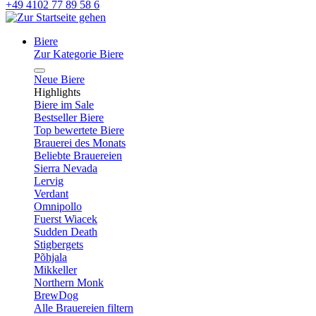
+49 4102 77 89 58 6
Biere
Zur Kategorie Biere
Neue Biere
Highlights
Biere im Sale
Bestseller Biere
Top bewertete Biere
Brauerei des Monats
Beliebte Brauereien
Sierra Nevada
Lervig
Verdant
Omnipollo
Fuerst Wiacek
Sudden Death
Stigbergets
Põhjala
Mikkeller
Northern Monk
BrewDog
Alle Brauereien filtern