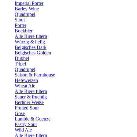
Imperial Porter
Barley Wine
Quadrupel
Stout
Porter
Bockbier
Alle Biere filtern
Würzig & hefig
Belgisches Dark
Belgisches Golden
Dubbel
Tripel
Quadrupel
Saison & Farmhouse
Hefeweizen
Wheat Ale
Alle Biere filtern
Sauer & fruchtig
Berliner Weiße
Fruited Sour
Gose
Lambic & Gueuze
Pastry Sour
Wild Ale
Alle Biere filtern