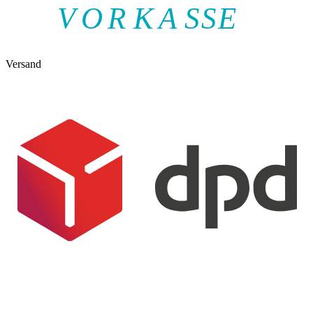
V
O
R
K
A
SSE
Versand