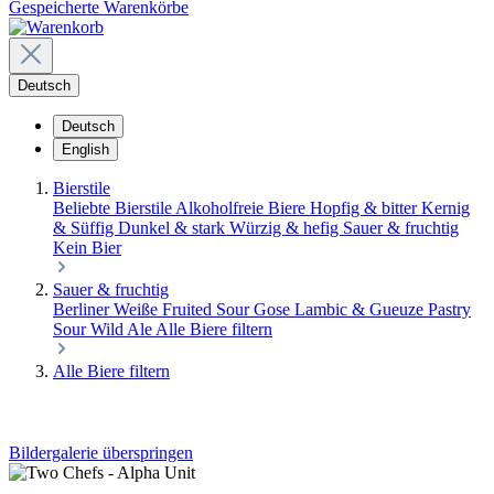
Gespeicherte Warenkörbe
Deutsch
Deutsch
English
Bierstile
Beliebte Bierstile
Alkoholfreie Biere
Hopfig & bitter
Kernig
& Süffig
Dunkel & stark
Würzig & hefig
Sauer & fruchtig
Kein Bier
Sauer & fruchtig
Berliner Weiße
Fruited Sour
Gose
Lambic & Gueuze
Pastry
Sour
Wild Ale
Alle Biere filtern
Alle Biere filtern
Bildergalerie überspringen