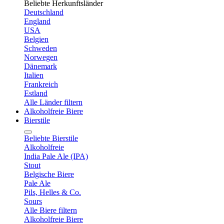
Beliebte Herkunftsländer
Deutschland
England
USA
Belgien
Schweden
Norwegen
Dänemark
Italien
Frankreich
Estland
Alle Länder filtern
Alkoholfreie Biere
Bierstile
Beliebte Bierstile
Alkoholfreie
India Pale Ale (IPA)
Stout
Belgische Biere
Pale Ale
Pils, Helles & Co.
Sours
Alle Biere filtern
Alkoholfreie Biere