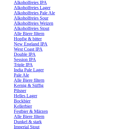
Alkoholfreies IPA
Alkoholfreies Lager
Alkoholfreies Pale Ale
Alkoholfreies Sour
Alkoholfreies Weizen
Alkoholfreies Stout
Alle Biere filtern
Hopfig & bitter
New England IPA
West Coast IPA
Double IPA
Session IPA
Triple IPA
India Pale Lager
Pale Ale
Alle Biere filtern
Kernig & Süffig
Pilsner
Helles Lager
Bockbier
Kellerbier
Festbier & Märzen
Alle Biere filtern
Dunkel & stark
Imperial Stout