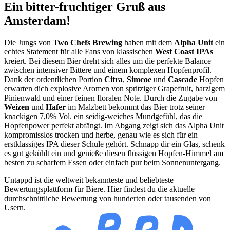
Ein bitter-fruchtiger Gruß aus
Amsterdam!
Die Jungs von
Two Chefs Brewing
haben mit dem
Alpha Unit
ein
echtes Statement für alle Fans von klassischen
West Coast IPAs
kreiert. Bei diesem Bier dreht sich alles um die perfekte Balance
zwischen intensiver Bittere und einem komplexen Hopfenprofil.
Dank der ordentlichen Portion
Citra
,
Simcoe
und
Cascade
Hopfen
erwarten dich explosive Aromen von spritziger Grapefruit, harzigem
Pinienwald und einer feinen floralen Note. Durch die Zugabe von
Weizen
und
Hafer
im Malzbett bekommt das Bier trotz seiner
knackigen 7,0% Vol. ein seidig-weiches Mundgefühl, das die
Hopfenpower perfekt abfängt. Im Abgang zeigt sich das Alpha Unit
kompromisslos trocken und herbe, genau wie es sich für ein
erstklassiges IPA dieser Schule gehört. Schnapp dir ein Glas, schenk
es gut gekühlt ein und genieße diesen flüssigen Hopfen-Himmel am
besten zu scharfem Essen oder einfach pur beim Sonnenuntergang.
Untappd ist die weltweit bekannteste und beliebteste
Bewertungsplattform für Biere. Hier findest du die aktuelle
durchschnittliche Bewertung von hunderten oder tausenden von
Usern.