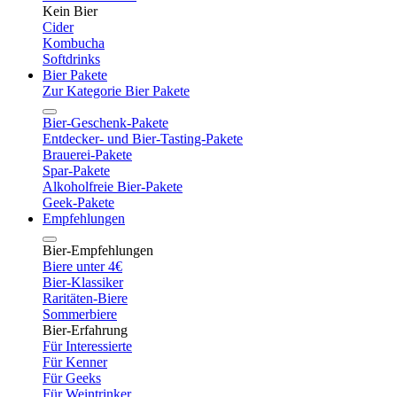
Kein Bier
Cider
Kombucha
Softdrinks
Bier Pakete
Zur Kategorie Bier Pakete
Bier-Geschenk-Pakete
Entdecker- und Bier-Tasting-Pakete
Brauerei-Pakete
Spar-Pakete
Alkoholfreie Bier-Pakete
Geek-Pakete
Empfehlungen
Bier-Empfehlungen
Biere unter 4€
Bier-Klassiker
Raritäten-Biere
Sommerbiere
Bier-Erfahrung
Für Interessierte
Für Kenner
Für Geeks
Für Weintrinker