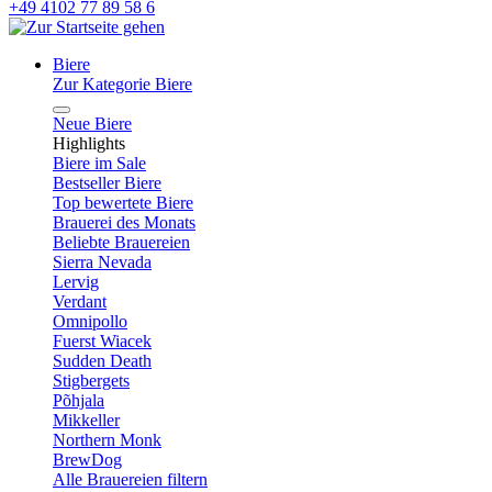
+49 4102 77 89 58 6
Biere
Zur Kategorie Biere
Neue Biere
Highlights
Biere im Sale
Bestseller Biere
Top bewertete Biere
Brauerei des Monats
Beliebte Brauereien
Sierra Nevada
Lervig
Verdant
Omnipollo
Fuerst Wiacek
Sudden Death
Stigbergets
Põhjala
Mikkeller
Northern Monk
BrewDog
Alle Brauereien filtern