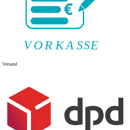
V
O
R
K
A
SSE
Versand