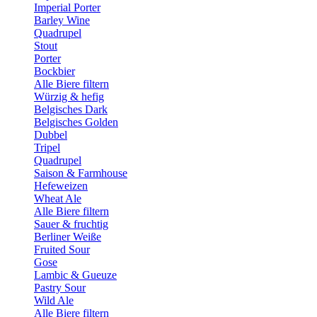
Imperial Porter
Barley Wine
Quadrupel
Stout
Porter
Bockbier
Alle Biere filtern
Würzig & hefig
Belgisches Dark
Belgisches Golden
Dubbel
Tripel
Quadrupel
Saison & Farmhouse
Hefeweizen
Wheat Ale
Alle Biere filtern
Sauer & fruchtig
Berliner Weiße
Fruited Sour
Gose
Lambic & Gueuze
Pastry Sour
Wild Ale
Alle Biere filtern