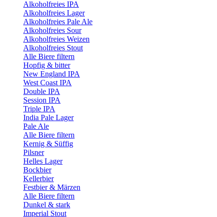
Alkoholfreies IPA
Alkoholfreies Lager
Alkoholfreies Pale Ale
Alkoholfreies Sour
Alkoholfreies Weizen
Alkoholfreies Stout
Alle Biere filtern
Hopfig & bitter
New England IPA
West Coast IPA
Double IPA
Session IPA
Triple IPA
India Pale Lager
Pale Ale
Alle Biere filtern
Kernig & Süffig
Pilsner
Helles Lager
Bockbier
Kellerbier
Festbier & Märzen
Alle Biere filtern
Dunkel & stark
Imperial Stout