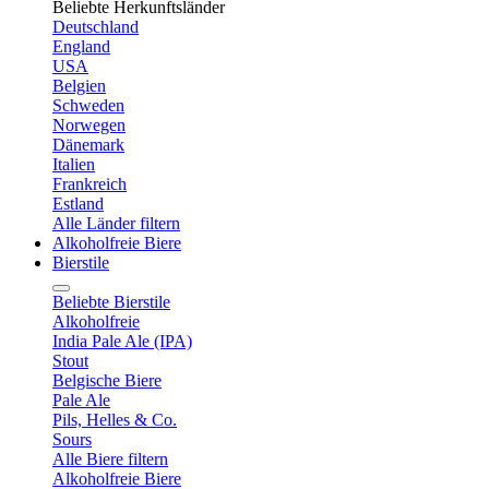
Beliebte Herkunftsländer
Deutschland
England
USA
Belgien
Schweden
Norwegen
Dänemark
Italien
Frankreich
Estland
Alle Länder filtern
Alkoholfreie Biere
Bierstile
Beliebte Bierstile
Alkoholfreie
India Pale Ale (IPA)
Stout
Belgische Biere
Pale Ale
Pils, Helles & Co.
Sours
Alle Biere filtern
Alkoholfreie Biere