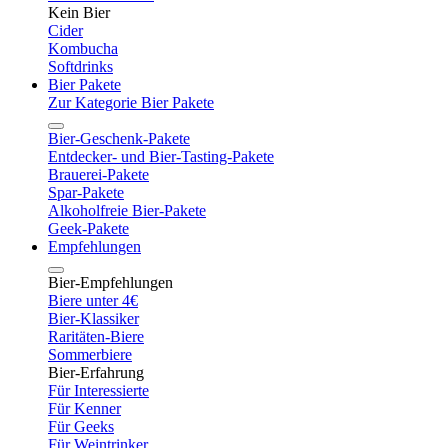
Kein Bier
Cider
Kombucha
Softdrinks
Bier Pakete
Zur Kategorie Bier Pakete
Bier-Geschenk-Pakete
Entdecker- und Bier-Tasting-Pakete
Brauerei-Pakete
Spar-Pakete
Alkoholfreie Bier-Pakete
Geek-Pakete
Empfehlungen
Bier-Empfehlungen
Biere unter 4€
Bier-Klassiker
Raritäten-Biere
Sommerbiere
Bier-Erfahrung
Für Interessierte
Für Kenner
Für Geeks
Für Weintrinker