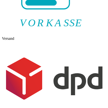
V
O
R
K
A
SSE
Versand