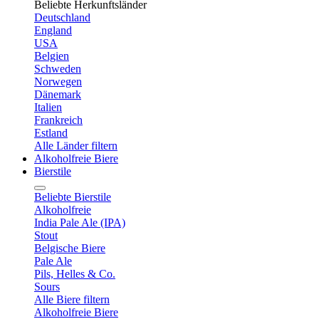
Beliebte Herkunftsländer
Deutschland
England
USA
Belgien
Schweden
Norwegen
Dänemark
Italien
Frankreich
Estland
Alle Länder filtern
Alkoholfreie Biere
Bierstile
Beliebte Bierstile
Alkoholfreie
India Pale Ale (IPA)
Stout
Belgische Biere
Pale Ale
Pils, Helles & Co.
Sours
Alle Biere filtern
Alkoholfreie Biere