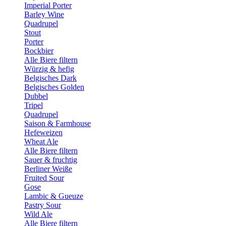
Imperial Porter
Barley Wine
Quadrupel
Stout
Porter
Bockbier
Alle Biere filtern
Würzig & hefig
Belgisches Dark
Belgisches Golden
Dubbel
Tripel
Quadrupel
Saison & Farmhouse
Hefeweizen
Wheat Ale
Alle Biere filtern
Sauer & fruchtig
Berliner Weiße
Fruited Sour
Gose
Lambic & Gueuze
Pastry Sour
Wild Ale
Alle Biere filtern