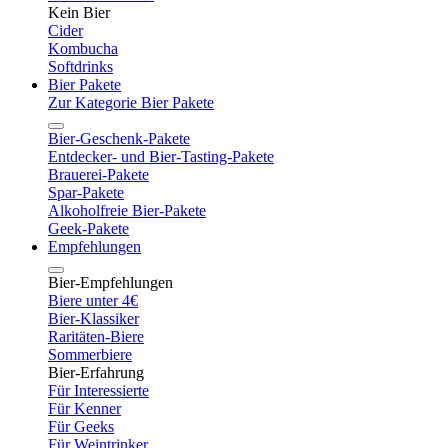
Kein Bier
Cider
Kombucha
Softdrinks
Bier Pakete
Zur Kategorie Bier Pakete
Bier-Geschenk-Pakete
Entdecker- und Bier-Tasting-Pakete
Brauerei-Pakete
Spar-Pakete
Alkoholfreie Bier-Pakete
Geek-Pakete
Empfehlungen
Bier-Empfehlungen
Biere unter 4€
Bier-Klassiker
Raritäten-Biere
Sommerbiere
Bier-Erfahrung
Für Interessierte
Für Kenner
Für Geeks
Für Weintrinker