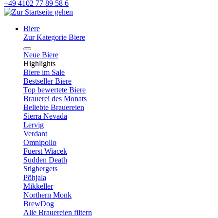
+49 4102 77 89 58 6
Biere
Zur Kategorie Biere
Neue Biere
Highlights
Biere im Sale
Bestseller Biere
Top bewertete Biere
Brauerei des Monats
Beliebte Brauereien
Sierra Nevada
Lervig
Verdant
Omnipollo
Fuerst Wiacek
Sudden Death
Stigbergets
Põhjala
Mikkeller
Northern Monk
BrewDog
Alle Brauereien filtern