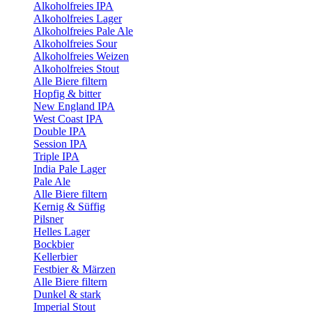
Alkoholfreies IPA
Alkoholfreies Lager
Alkoholfreies Pale Ale
Alkoholfreies Sour
Alkoholfreies Weizen
Alkoholfreies Stout
Alle Biere filtern
Hopfig & bitter
New England IPA
West Coast IPA
Double IPA
Session IPA
Triple IPA
India Pale Lager
Pale Ale
Alle Biere filtern
Kernig & Süffig
Pilsner
Helles Lager
Bockbier
Kellerbier
Festbier & Märzen
Alle Biere filtern
Dunkel & stark
Imperial Stout