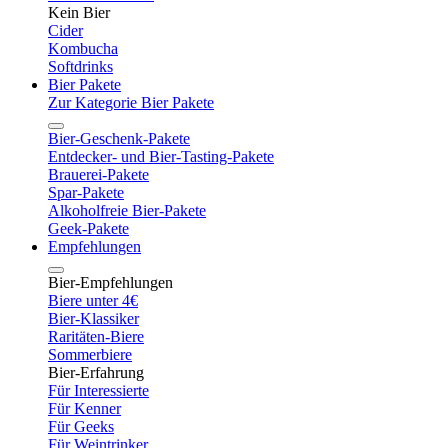
Kein Bier
Cider
Kombucha
Softdrinks
Bier Pakete
Zur Kategorie Bier Pakete
Bier-Geschenk-Pakete
Entdecker- und Bier-Tasting-Pakete
Brauerei-Pakete
Spar-Pakete
Alkoholfreie Bier-Pakete
Geek-Pakete
Empfehlungen
Bier-Empfehlungen
Biere unter 4€
Bier-Klassiker
Raritäten-Biere
Sommerbiere
Bier-Erfahrung
Für Interessierte
Für Kenner
Für Geeks
Für Weintrinker