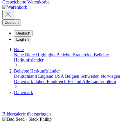
Gespeicherte Warenkörbe
Deutsch
Deutsch
English
Biere
Neue Biere
Highlights
Beliebte Brauereien
Beliebte
Herkunftsländer
Beliebte Herkunftsländer
Deutschland
England
USA
Belgien
Schweden
Norwegen
Dänemark
Italien
Frankreich
Estland
Alle Länder filtern
Dänemark
Bildergalerie überspringen