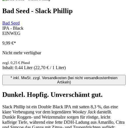
Bad Seed - Slack Phillip
Bad Seed
IPA - Black
EINWEG
9,99 €
*
Nicht mehr verfügbar
zzgl. 0,25 € Pfand
Inhalt:
0.44 Liter
(22,70 € / 1 Liter)
* inkl. MwSt. zzgl. Versandkosten (bei nicht versandkostenfreien
Artikeln)
Dunkel. Hopfig. Unverschämt gut.
Slack Phillip
ist ein Double Black IPA mit satten 8,3 %, das eine
klare Verbeugung vor dem legendären
Wookey Jack
darstellt.
Dunkle Roggen- und Weizenmalze sorgen für röstige, leicht
kaffeige Tiefe, während eine fette DDH-Ladung aus Amarillo, Citra
und Simcoe das Ganze mit Zitrus- und Tropenfrüchten auflädt: