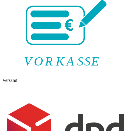
V
O
R
K
A
SSE
Versand