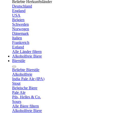
Beliebte Herkunftsländer
Deutschland
England
USA
Belgien
Schweden
Norwegen
Dänemark
Italien
Frankreich
Estland
Alle Länder filtern
Alkoholfreie Biere
Bierstile
Beliebte Bierstile
Alkoholfreie
India Pale Ale (IPA)
Stout
Belgische Biere
Pale Ale
Pils, Helles & Co.
Sours
Alle Biere filtern
Alkoholfreie Biere