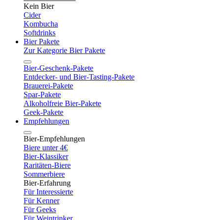
Kein Bier
Cider
Kombucha
Softdrinks
Bier Pakete
Zur Kategorie Bier Pakete
Bier-Geschenk-Pakete
Entdecker- und Bier-Tasting-Pakete
Brauerei-Pakete
Spar-Pakete
Alkoholfreie Bier-Pakete
Geek-Pakete
Empfehlungen
Bier-Empfehlungen
Biere unter 4€
Bier-Klassiker
Raritäten-Biere
Sommerbiere
Bier-Erfahrung
Für Interessierte
Für Kenner
Für Geeks
Für Weintrinker