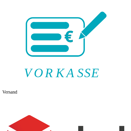
V
O
R
K
A
SSE
Versand