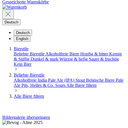
Gespeicherte Warenkörbe
Deutsch
Deutsch
English
Bierstile
Beliebte Bierstile
Alkoholfreie Biere
Hopfig & bitter
Kernig
& Süffig
Dunkel & stark
Würzig & hefig
Sauer & fruchtig
Kein Bier
Beliebte Bierstile
Alkoholfreie
India Pale Ale (IPA)
Stout
Belgische Biere
Pale
Ale
Pils, Helles & Co.
Sours
Alle Biere filtern
Alle Biere filtern
Bildergalerie überspringen