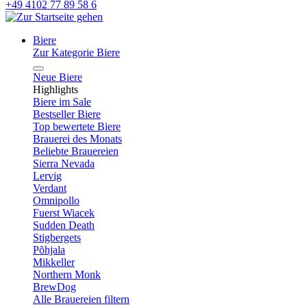
+49 4102 77 89 58 6
Biere
Zur Kategorie Biere
Neue Biere
Highlights
Biere im Sale
Bestseller Biere
Top bewertete Biere
Brauerei des Monats
Beliebte Brauereien
Sierra Nevada
Lervig
Verdant
Omnipollo
Fuerst Wiacek
Sudden Death
Stigbergets
Põhjala
Mikkeller
Northern Monk
BrewDog
Alle Brauereien filtern