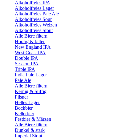
Alkoholfreies IPA
Alkoholfreies Lager
Alkoholfreies Pale Ale
Alkoholfreies Sour
Alkoholfreies Weizen
Alkoholfreies Stout
Alle Biere filtern
Hopfig & bitter
New England IPA
West Coast IPA
Double IPA
Session IPA
Triple IPA
India Pale Lager
Pale Ale
Alle Biere filtern
Kernig & Süffig
Pilsner
Helles Lager
Bockbier
Kellerbier
Festbier & Märzen
Alle Biere filtern
Dunkel & stark
Imperial Stout