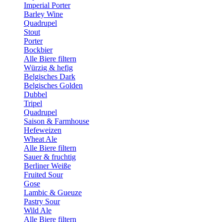
Imperial Porter
Barley Wine
Quadrupel
Stout
Porter
Bockbier
Alle Biere filtern
Würzig & hefig
Belgisches Dark
Belgisches Golden
Dubbel
Tripel
Quadrupel
Saison & Farmhouse
Hefeweizen
Wheat Ale
Alle Biere filtern
Sauer & fruchtig
Berliner Weiße
Fruited Sour
Gose
Lambic & Gueuze
Pastry Sour
Wild Ale
Alle Biere filtern