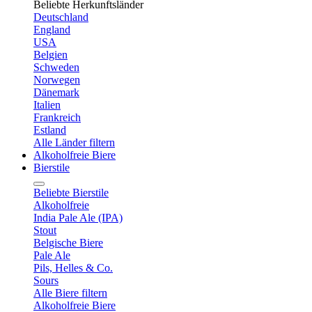
Beliebte Herkunftsländer
Deutschland
England
USA
Belgien
Schweden
Norwegen
Dänemark
Italien
Frankreich
Estland
Alle Länder filtern
Alkoholfreie Biere
Bierstile
Beliebte Bierstile
Alkoholfreie
India Pale Ale (IPA)
Stout
Belgische Biere
Pale Ale
Pils, Helles & Co.
Sours
Alle Biere filtern
Alkoholfreie Biere