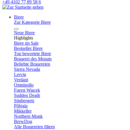
+49 4102 77 89 58 6
Biere
Zur Kategorie Biere
Neue Biere
Highlights
Biere im Sale
Bestseller Biere
Top bewertete Biere
Brauerei des Monats
Beliebte Brauereien
Sierra Nevada
Lervig
Verdant
Omnipollo
Fuerst Wiacek
Sudden Death
Stigbergets
Põhjala
Mikkeller
Northern Monk
BrewDog
Alle Brauereien filtern