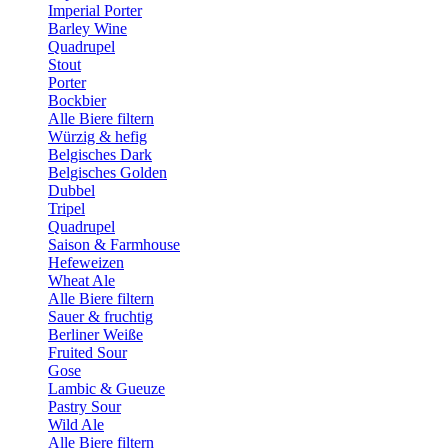
Imperial Porter
Barley Wine
Quadrupel
Stout
Porter
Bockbier
Alle Biere filtern
Würzig & hefig
Belgisches Dark
Belgisches Golden
Dubbel
Tripel
Quadrupel
Saison & Farmhouse
Hefeweizen
Wheat Ale
Alle Biere filtern
Sauer & fruchtig
Berliner Weiße
Fruited Sour
Gose
Lambic & Gueuze
Pastry Sour
Wild Ale
Alle Biere filtern