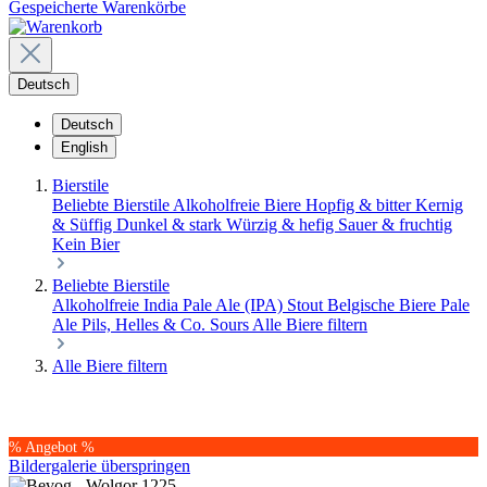
Gespeicherte Warenkörbe
Deutsch
Deutsch
English
Bierstile
Beliebte Bierstile
Alkoholfreie Biere
Hopfig & bitter
Kernig
& Süffig
Dunkel & stark
Würzig & hefig
Sauer & fruchtig
Kein Bier
Beliebte Bierstile
Alkoholfreie
India Pale Ale (IPA)
Stout
Belgische Biere
Pale
Ale
Pils, Helles & Co.
Sours
Alle Biere filtern
Alle Biere filtern
% Angebot %
Bildergalerie überspringen