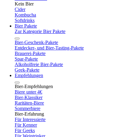
Kein Bier
Cider
Kombucha
Softdrinks
Bier Pakete
Zur Kategorie Bier Pakete
Bier-Geschenk-Pakete
Entdecker- und Bier-Tasting-Pakete
Brauerei-Pakete
Spar-Pakete
Alkoholfreie Bier-Pakete
Geek-Pakete
Empfehlungen
Bier-Empfehlungen
Biere unter 4€
Bier-Klassiker
Raritäten-Biere
Sommerbiere
Bier-Erfahrung
Für Interessierte
Für Kenner
Für Geeks
Für Weintrinker