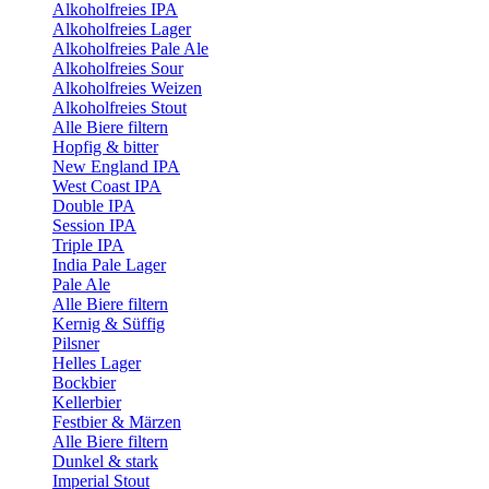
Alkoholfreies IPA
Alkoholfreies Lager
Alkoholfreies Pale Ale
Alkoholfreies Sour
Alkoholfreies Weizen
Alkoholfreies Stout
Alle Biere filtern
Hopfig & bitter
New England IPA
West Coast IPA
Double IPA
Session IPA
Triple IPA
India Pale Lager
Pale Ale
Alle Biere filtern
Kernig & Süffig
Pilsner
Helles Lager
Bockbier
Kellerbier
Festbier & Märzen
Alle Biere filtern
Dunkel & stark
Imperial Stout