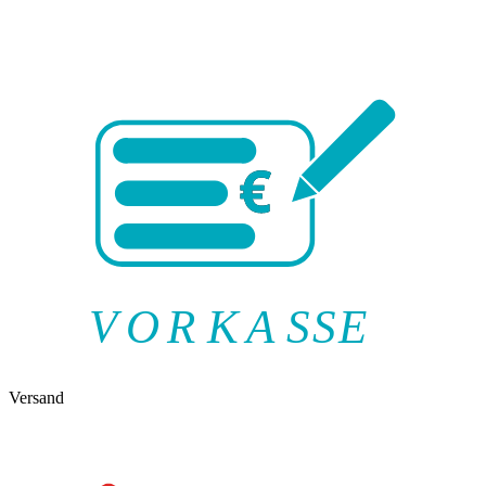
V
O
R
K
A
SSE
Versand