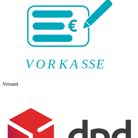
V
O
R
K
A
SSE
Versand