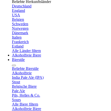
Beliebte Herkunftsländer
Deutschland
England
USA
Belgien
Schweden
Norwegen
Dänemark
Italien
Frankreich
Estland
Alle Länder filtern
Alkoholfreie Biere
Bierstile
Beliebte Bierstile
Alkoholfreie
India Pale Ale (IPA)
Stout
Belgische Biere
Pale Ale
Pils, Helles & Co.
Sours
Alle Biere filtern
Alkoholfreie Biere