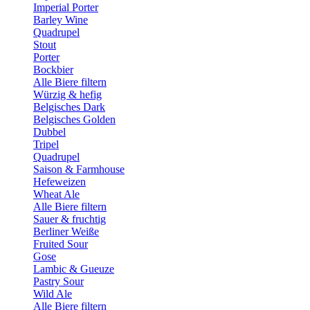
Imperial Porter
Barley Wine
Quadrupel
Stout
Porter
Bockbier
Alle Biere filtern
Würzig & hefig
Belgisches Dark
Belgisches Golden
Dubbel
Tripel
Quadrupel
Saison & Farmhouse
Hefeweizen
Wheat Ale
Alle Biere filtern
Sauer & fruchtig
Berliner Weiße
Fruited Sour
Gose
Lambic & Gueuze
Pastry Sour
Wild Ale
Alle Biere filtern