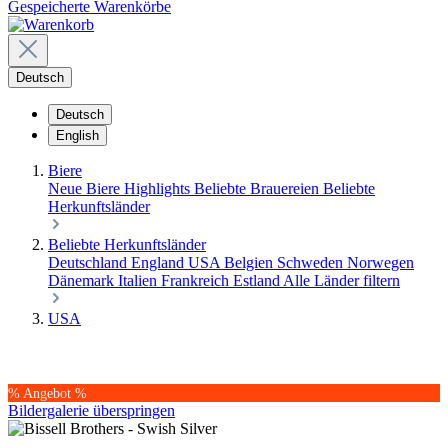
Gespeicherte Warenkörbe
Deutsch
Deutsch
English
Biere
Neue Biere
Highlights
Beliebte Brauereien
Beliebte
Herkunftsländer
Beliebte Herkunftsländer
Deutschland
England
USA
Belgien
Schweden
Norwegen
Dänemark
Italien
Frankreich
Estland
Alle Länder filtern
USA
% Angebot %
Bildergalerie überspringen