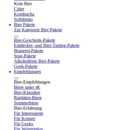
Kein Bier
Cider
Kombucha
Softdrinks
Bier Pakete
Zur Kategorie Bier Pakete
Bier-Geschenk-Pakete
Entdecker- und Bier-Tasting-Pakete
Brauerei-Pakete
Spar-Pakete
Alkoholfreie Bier-Pakete
Geek-Pakete
Empfehlungen
Bier-Empfehlungen
Biere unter 4€
Bier-Klassiker
Raritäten-Biere
Sommerbiere
Bier-Erfahrung
Für Interessierte
Für Kenner
Für Geeks
Für Weintrinker