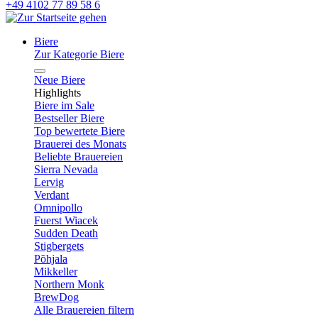
+49 4102 77 89 58 6
Biere
Zur Kategorie Biere
Neue Biere
Highlights
Biere im Sale
Bestseller Biere
Top bewertete Biere
Brauerei des Monats
Beliebte Brauereien
Sierra Nevada
Lervig
Verdant
Omnipollo
Fuerst Wiacek
Sudden Death
Stigbergets
Põhjala
Mikkeller
Northern Monk
BrewDog
Alle Brauereien filtern