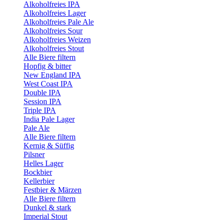
Alkoholfreies IPA
Alkoholfreies Lager
Alkoholfreies Pale Ale
Alkoholfreies Sour
Alkoholfreies Weizen
Alkoholfreies Stout
Alle Biere filtern
Hopfig & bitter
New England IPA
West Coast IPA
Double IPA
Session IPA
Triple IPA
India Pale Lager
Pale Ale
Alle Biere filtern
Kernig & Süffig
Pilsner
Helles Lager
Bockbier
Kellerbier
Festbier & Märzen
Alle Biere filtern
Dunkel & stark
Imperial Stout