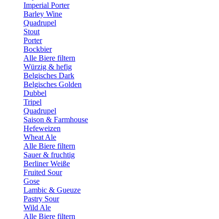
Imperial Porter
Barley Wine
Quadrupel
Stout
Porter
Bockbier
Alle Biere filtern
Würzig & hefig
Belgisches Dark
Belgisches Golden
Dubbel
Tripel
Quadrupel
Saison & Farmhouse
Hefeweizen
Wheat Ale
Alle Biere filtern
Sauer & fruchtig
Berliner Weiße
Fruited Sour
Gose
Lambic & Gueuze
Pastry Sour
Wild Ale
Alle Biere filtern