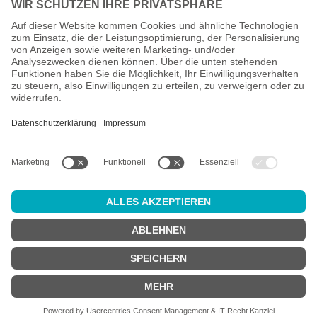
Alle Preise inkl. gesetzl. Mehrwertsteuer zzgl.
Versandkosten
und
ggf. Nachnahmegebühren, wenn nicht anders angegeben.
Altersprüfung
Achtung:
um diesen Onlineshop zu nutzen, müssen Sie
mindestens
18 Jahre alt
sein.
Sind Sie 18 Jahre alt oder älter?
JA
NEIN