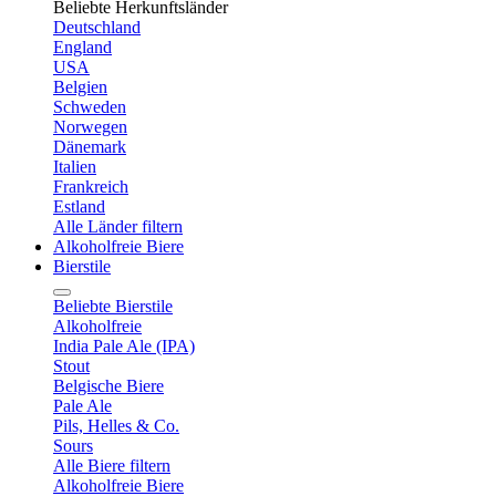
Beliebte Herkunftsländer
Deutschland
England
USA
Belgien
Schweden
Norwegen
Dänemark
Italien
Frankreich
Estland
Alle Länder filtern
Alkoholfreie Biere
Bierstile
Beliebte Bierstile
Alkoholfreie
India Pale Ale (IPA)
Stout
Belgische Biere
Pale Ale
Pils, Helles & Co.
Sours
Alle Biere filtern
Alkoholfreie Biere