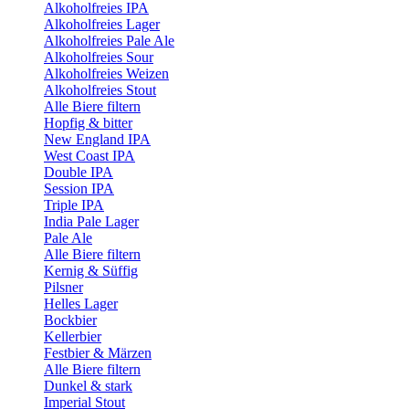
Alkoholfreies IPA
Alkoholfreies Lager
Alkoholfreies Pale Ale
Alkoholfreies Sour
Alkoholfreies Weizen
Alkoholfreies Stout
Alle Biere filtern
Hopfig & bitter
New England IPA
West Coast IPA
Double IPA
Session IPA
Triple IPA
India Pale Lager
Pale Ale
Alle Biere filtern
Kernig & Süffig
Pilsner
Helles Lager
Bockbier
Kellerbier
Festbier & Märzen
Alle Biere filtern
Dunkel & stark
Imperial Stout