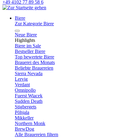
+49 4102 77 89 58 6
Biere
Zur Kategorie Biere
Neue Biere
Highlights
Biere im Sale
Bestseller Biere
Top bewertete Biere
Brauerei des Monats
Beliebte Brauereien
Sierra Nevada
Lervig
Verdant
Omnipollo
Fuerst Wiacek
Sudden Death
Stigbergets
Põhjala
Mikkeller
Northern Monk
BrewDog
Alle Brauereien filtern