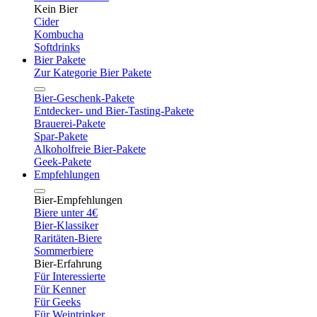
Kein Bier
Cider
Kombucha
Softdrinks
Bier Pakete
Zur Kategorie Bier Pakete
Bier-Geschenk-Pakete
Entdecker- und Bier-Tasting-Pakete
Brauerei-Pakete
Spar-Pakete
Alkoholfreie Bier-Pakete
Geek-Pakete
Empfehlungen
Bier-Empfehlungen
Biere unter 4€
Bier-Klassiker
Raritäten-Biere
Sommerbiere
Bier-Erfahrung
Für Interessierte
Für Kenner
Für Geeks
Für Weintrinker