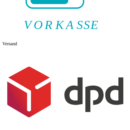
V
O
R
K
A
SSE
Versand