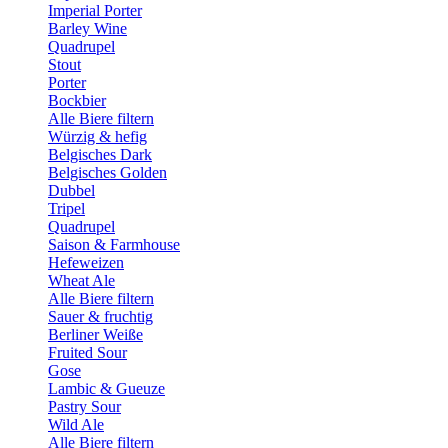
Imperial Porter
Barley Wine
Quadrupel
Stout
Porter
Bockbier
Alle Biere filtern
Würzig & hefig
Belgisches Dark
Belgisches Golden
Dubbel
Tripel
Quadrupel
Saison & Farmhouse
Hefeweizen
Wheat Ale
Alle Biere filtern
Sauer & fruchtig
Berliner Weiße
Fruited Sour
Gose
Lambic & Gueuze
Pastry Sour
Wild Ale
Alle Biere filtern