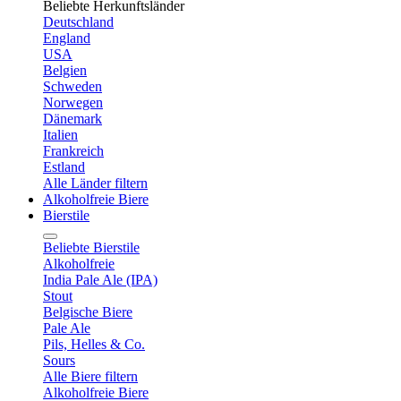
Beliebte Herkunftsländer
Deutschland
England
USA
Belgien
Schweden
Norwegen
Dänemark
Italien
Frankreich
Estland
Alle Länder filtern
Alkoholfreie Biere
Bierstile
Beliebte Bierstile
Alkoholfreie
India Pale Ale (IPA)
Stout
Belgische Biere
Pale Ale
Pils, Helles & Co.
Sours
Alle Biere filtern
Alkoholfreie Biere