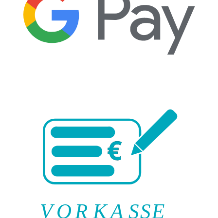
V
O
R
K
A
SSE