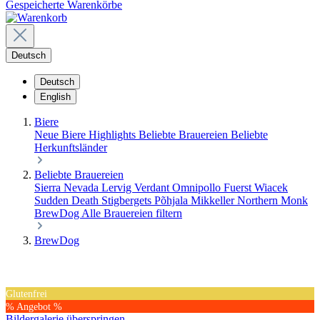
Gespeicherte Warenkörbe
Deutsch
Deutsch
English
Biere
Neue Biere
Highlights
Beliebte Brauereien
Beliebte
Herkunftsländer
Beliebte Brauereien
Sierra Nevada
Lervig
Verdant
Omnipollo
Fuerst Wiacek
Sudden Death
Stigbergets
Põhjala
Mikkeller
Northern Monk
BrewDog
Alle Brauereien filtern
BrewDog
Glutenfrei
% Angebot %
Bildergalerie überspringen