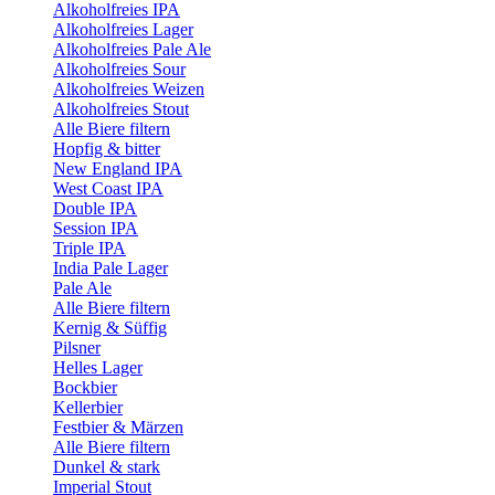
Alkoholfreies IPA
Alkoholfreies Lager
Alkoholfreies Pale Ale
Alkoholfreies Sour
Alkoholfreies Weizen
Alkoholfreies Stout
Alle Biere filtern
Hopfig & bitter
New England IPA
West Coast IPA
Double IPA
Session IPA
Triple IPA
India Pale Lager
Pale Ale
Alle Biere filtern
Kernig & Süffig
Pilsner
Helles Lager
Bockbier
Kellerbier
Festbier & Märzen
Alle Biere filtern
Dunkel & stark
Imperial Stout