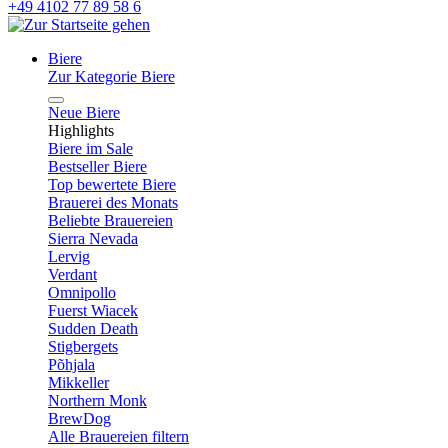
+49 4102 77 89 58 6
Biere
Zur Kategorie Biere
Neue Biere
Highlights
Biere im Sale
Bestseller Biere
Top bewertete Biere
Brauerei des Monats
Beliebte Brauereien
Sierra Nevada
Lervig
Verdant
Omnipollo
Fuerst Wiacek
Sudden Death
Stigbergets
Põhjala
Mikkeller
Northern Monk
BrewDog
Alle Brauereien filtern