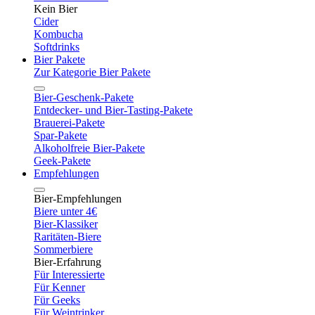
Kein Bier
Cider
Kombucha
Softdrinks
Bier Pakete
Zur Kategorie Bier Pakete
Bier-Geschenk-Pakete
Entdecker- und Bier-Tasting-Pakete
Brauerei-Pakete
Spar-Pakete
Alkoholfreie Bier-Pakete
Geek-Pakete
Empfehlungen
Bier-Empfehlungen
Biere unter 4€
Bier-Klassiker
Raritäten-Biere
Sommerbiere
Bier-Erfahrung
Für Interessierte
Für Kenner
Für Geeks
Für Weintrinker