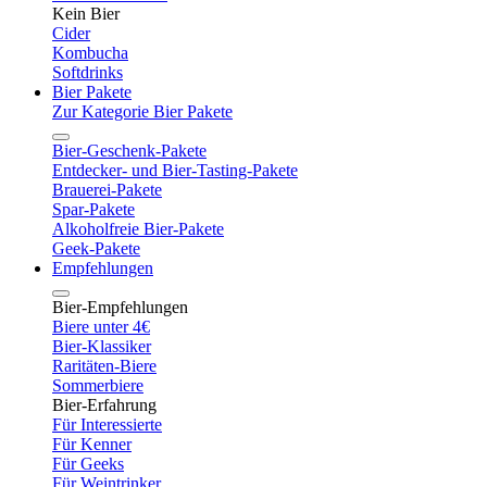
Kein Bier
Cider
Kombucha
Softdrinks
Bier Pakete
Zur Kategorie Bier Pakete
Bier-Geschenk-Pakete
Entdecker- und Bier-Tasting-Pakete
Brauerei-Pakete
Spar-Pakete
Alkoholfreie Bier-Pakete
Geek-Pakete
Empfehlungen
Bier-Empfehlungen
Biere unter 4€
Bier-Klassiker
Raritäten-Biere
Sommerbiere
Bier-Erfahrung
Für Interessierte
Für Kenner
Für Geeks
Für Weintrinker