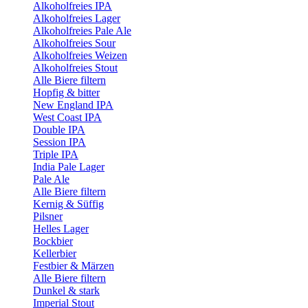
Alkoholfreies IPA
Alkoholfreies Lager
Alkoholfreies Pale Ale
Alkoholfreies Sour
Alkoholfreies Weizen
Alkoholfreies Stout
Alle Biere filtern
Hopfig & bitter
New England IPA
West Coast IPA
Double IPA
Session IPA
Triple IPA
India Pale Lager
Pale Ale
Alle Biere filtern
Kernig & Süffig
Pilsner
Helles Lager
Bockbier
Kellerbier
Festbier & Märzen
Alle Biere filtern
Dunkel & stark
Imperial Stout