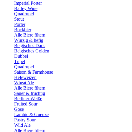
Imperial Porter
Barley Wine
Quadrupel
Stout
Porter
Bockbier
Alle Biere filtern
Würzig & hefig
Belgisches Dark
Belgisches Golden
Dubbel
Tripel
Quadrupel
Saison & Farmhouse
Hefeweizen
Wheat Ale
Alle Biere filtern
Sauer & fruchtig
Berliner Weiße
Fruited Sour
Gose
Lambic & Gueuze
Pastry Sour
Wild Ale
Alle Biere filtern