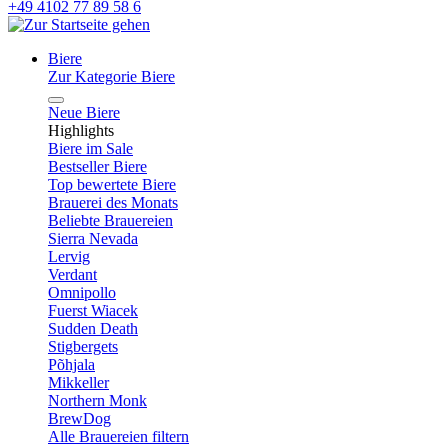
+49 4102 77 89 58 6
Biere
Zur Kategorie Biere
Neue Biere
Highlights
Biere im Sale
Bestseller Biere
Top bewertete Biere
Brauerei des Monats
Beliebte Brauereien
Sierra Nevada
Lervig
Verdant
Omnipollo
Fuerst Wiacek
Sudden Death
Stigbergets
Põhjala
Mikkeller
Northern Monk
BrewDog
Alle Brauereien filtern