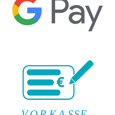
V
O
R
K
A
SSE