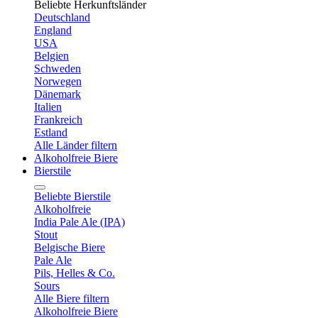
Beliebte Herkunftsländer
Deutschland
England
USA
Belgien
Schweden
Norwegen
Dänemark
Italien
Frankreich
Estland
Alle Länder filtern
Alkoholfreie Biere
Bierstile
Beliebte Bierstile
Alkoholfreie
India Pale Ale (IPA)
Stout
Belgische Biere
Pale Ale
Pils, Helles & Co.
Sours
Alle Biere filtern
Alkoholfreie Biere