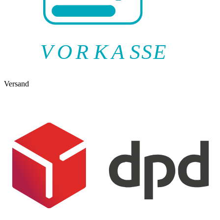
V
O
R
K
A
SSE
Versand