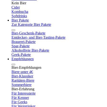
Kein Bier
Cider
Kombucha
Softdrinks
Bier Pakete
Zur Kategorie Bier Pakete
Bier-Geschenk-Pakete
Entdecker- und Bier-Tasting-Pakete
Brauerei-Pakete
Spar-Pakete
Alkoholfreie Bier-Pakete
Geek-Pakete
Empfehlungen
Bier-Empfehlungen
Biere unter 4€
Bier-Klassiker
Raritäten-Biere
Sommerbiere
Bier-Erfahrung
Für Interessierte
Für Kenner
Für Geeks
Für Weintrinker