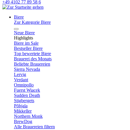
+49 4102 77 89 58 6
Biere
Zur Kategorie Biere
Neue Biere
Highlights
Biere im Sale
Bestseller Biere
Top bewertete Biere
Brauerei des Monats
Beliebte Brauereien
Sierra Nevada
Lervig
Verdant
Omnipollo
Fuerst Wiacek
Sudden Death
Stigbergets
Põhjala
Mikkeller
Northern Monk
BrewDog
Alle Brauereien filtern