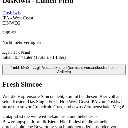
DosKiwis - Lumen Field
DosKiwis
IPA - West Coast
EINWEG
7,89 €
*
Nicht mehr verfügbar
zzgl. 0,25 € Pfand
Inhalt:
0.44 Liter
(17,93 € / 1 Liter)
* inkl. MwSt. zzgl. Versandkosten (bei nicht versandkostenfreien
Artikeln)
Fresh Simcoe
Wer die Hopfensorte Simcoe liebt, kommt bei diesem Bier voll aus
seine Kosten. Das Single Fresh Hop West Coast IPA von Doskiwis
strotz nur so vor Grapefruit, Gras, und etwas Zitronenschale. Mega!
Untappd ist die weltweit bekannteste und beliebteste
Bewertungsplattform für Biere. Hier findest du die aktuelle
durchschnittliche Bewertung von hunderten oder tausenden von