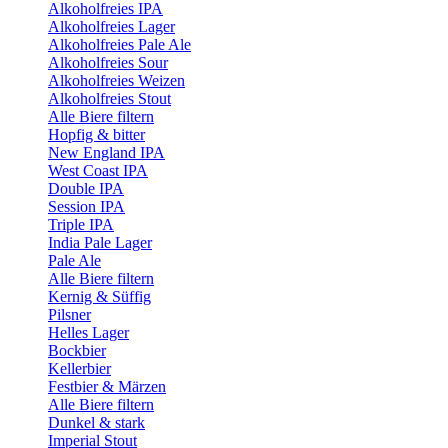
Alkoholfreies IPA
Alkoholfreies Lager
Alkoholfreies Pale Ale
Alkoholfreies Sour
Alkoholfreies Weizen
Alkoholfreies Stout
Alle Biere filtern
Hopfig & bitter
New England IPA
West Coast IPA
Double IPA
Session IPA
Triple IPA
India Pale Lager
Pale Ale
Alle Biere filtern
Kernig & Süffig
Pilsner
Helles Lager
Bockbier
Kellerbier
Festbier & Märzen
Alle Biere filtern
Dunkel & stark
Imperial Stout