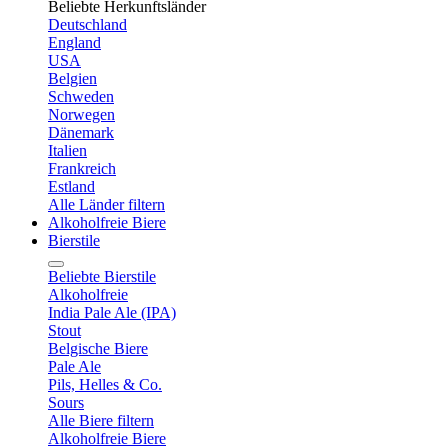
Beliebte Herkunftsländer
Deutschland
England
USA
Belgien
Schweden
Norwegen
Dänemark
Italien
Frankreich
Estland
Alle Länder filtern
Alkoholfreie Biere
Bierstile
Beliebte Bierstile
Alkoholfreie
India Pale Ale (IPA)
Stout
Belgische Biere
Pale Ale
Pils, Helles & Co.
Sours
Alle Biere filtern
Alkoholfreie Biere