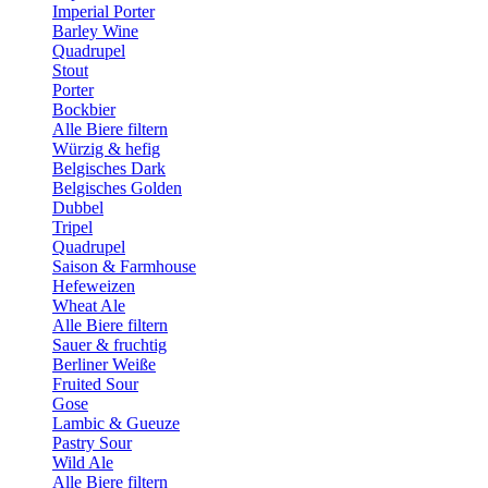
Imperial Porter
Barley Wine
Quadrupel
Stout
Porter
Bockbier
Alle Biere filtern
Würzig & hefig
Belgisches Dark
Belgisches Golden
Dubbel
Tripel
Quadrupel
Saison & Farmhouse
Hefeweizen
Wheat Ale
Alle Biere filtern
Sauer & fruchtig
Berliner Weiße
Fruited Sour
Gose
Lambic & Gueuze
Pastry Sour
Wild Ale
Alle Biere filtern