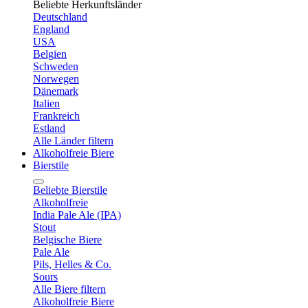
Beliebte Herkunftsländer
Deutschland
England
USA
Belgien
Schweden
Norwegen
Dänemark
Italien
Frankreich
Estland
Alle Länder filtern
Alkoholfreie Biere
Bierstile
Beliebte Bierstile
Alkoholfreie
India Pale Ale (IPA)
Stout
Belgische Biere
Pale Ale
Pils, Helles & Co.
Sours
Alle Biere filtern
Alkoholfreie Biere