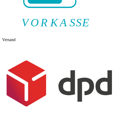
V
O
R
K
A
SSE
Versand