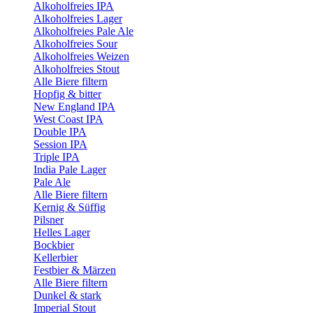
Alkoholfreies IPA
Alkoholfreies Lager
Alkoholfreies Pale Ale
Alkoholfreies Sour
Alkoholfreies Weizen
Alkoholfreies Stout
Alle Biere filtern
Hopfig & bitter
New England IPA
West Coast IPA
Double IPA
Session IPA
Triple IPA
India Pale Lager
Pale Ale
Alle Biere filtern
Kernig & Süffig
Pilsner
Helles Lager
Bockbier
Kellerbier
Festbier & Märzen
Alle Biere filtern
Dunkel & stark
Imperial Stout