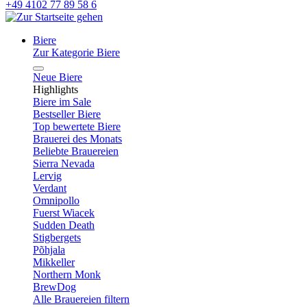
+49 4102 77 89 58 6
Biere
Zur Kategorie Biere
Neue Biere
Highlights
Biere im Sale
Bestseller Biere
Top bewertete Biere
Brauerei des Monats
Beliebte Brauereien
Sierra Nevada
Lervig
Verdant
Omnipollo
Fuerst Wiacek
Sudden Death
Stigbergets
Põhjala
Mikkeller
Northern Monk
BrewDog
Alle Brauereien filtern