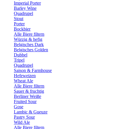
Imperial Porter
Barley Wine
Quadrupel
Stout
Porter
Bockbier
Alle Biere filtern
Würzig & hefig
Belgisches Dark
Belgisches Golden
Dubbel
Tripel
Quadrupel
Saison & Farmhouse
Hefeweizen
Wheat Ale
Alle Biere filtern
Sauer & fruchtig
Berliner Weiße
Fruited Sour
Gose
Lambic & Gueuze
Pastry Sour
Wild Ale
Alle Biere filtern