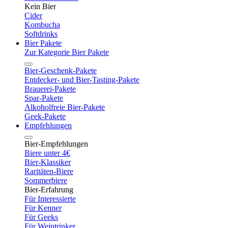
Kein Bier
Cider
Kombucha
Softdrinks
Bier Pakete
Zur Kategorie Bier Pakete
Bier-Geschenk-Pakete
Entdecker- und Bier-Tasting-Pakete
Brauerei-Pakete
Spar-Pakete
Alkoholfreie Bier-Pakete
Geek-Pakete
Empfehlungen
Bier-Empfehlungen
Biere unter 4€
Bier-Klassiker
Raritäten-Biere
Sommerbiere
Bier-Erfahrung
Für Interessierte
Für Kenner
Für Geeks
Für Weintrinker