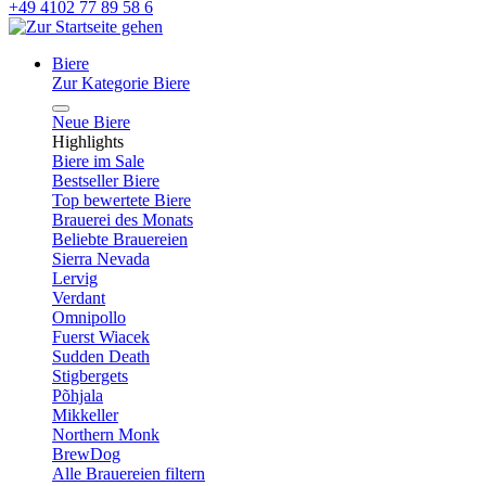
+49 4102 77 89 58 6
Biere
Zur Kategorie Biere
Neue Biere
Highlights
Biere im Sale
Bestseller Biere
Top bewertete Biere
Brauerei des Monats
Beliebte Brauereien
Sierra Nevada
Lervig
Verdant
Omnipollo
Fuerst Wiacek
Sudden Death
Stigbergets
Põhjala
Mikkeller
Northern Monk
BrewDog
Alle Brauereien filtern