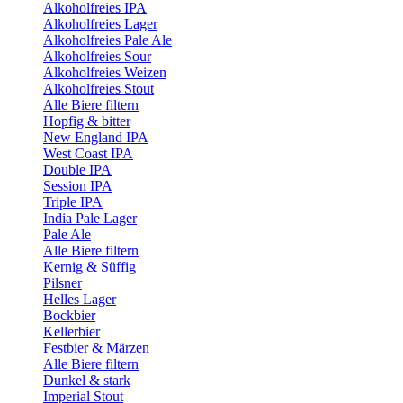
Alkoholfreies IPA
Alkoholfreies Lager
Alkoholfreies Pale Ale
Alkoholfreies Sour
Alkoholfreies Weizen
Alkoholfreies Stout
Alle Biere filtern
Hopfig & bitter
New England IPA
West Coast IPA
Double IPA
Session IPA
Triple IPA
India Pale Lager
Pale Ale
Alle Biere filtern
Kernig & Süffig
Pilsner
Helles Lager
Bockbier
Kellerbier
Festbier & Märzen
Alle Biere filtern
Dunkel & stark
Imperial Stout