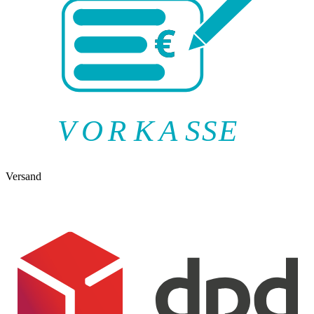
V
O
R
K
A
SSE
Versand