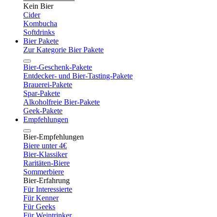
Kein Bier
Cider
Kombucha
Softdrinks
Bier Pakete
Zur Kategorie Bier Pakete
Bier-Geschenk-Pakete
Entdecker- und Bier-Tasting-Pakete
Brauerei-Pakete
Spar-Pakete
Alkoholfreie Bier-Pakete
Geek-Pakete
Empfehlungen
Bier-Empfehlungen
Biere unter 4€
Bier-Klassiker
Raritäten-Biere
Sommerbiere
Bier-Erfahrung
Für Interessierte
Für Kenner
Für Geeks
Für Weintrinker