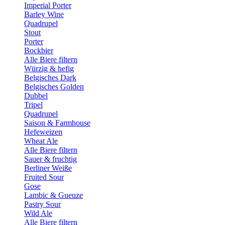
Imperial Porter
Barley Wine
Quadrupel
Stout
Porter
Bockbier
Alle Biere filtern
Würzig & hefig
Belgisches Dark
Belgisches Golden
Dubbel
Tripel
Quadrupel
Saison & Farmhouse
Hefeweizen
Wheat Ale
Alle Biere filtern
Sauer & fruchtig
Berliner Weiße
Fruited Sour
Gose
Lambic & Gueuze
Pastry Sour
Wild Ale
Alle Biere filtern