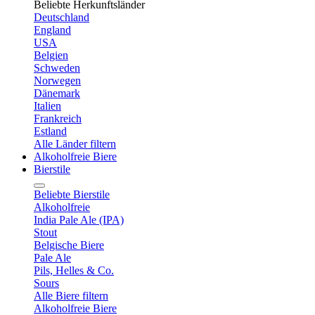
Beliebte Herkunftsländer
Deutschland
England
USA
Belgien
Schweden
Norwegen
Dänemark
Italien
Frankreich
Estland
Alle Länder filtern
Alkoholfreie Biere
Bierstile
Beliebte Bierstile
Alkoholfreie
India Pale Ale (IPA)
Stout
Belgische Biere
Pale Ale
Pils, Helles & Co.
Sours
Alle Biere filtern
Alkoholfreie Biere