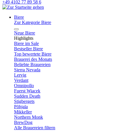
+49 4102 77 89 58 6
Biere
Zur Kategorie Biere
Neue Biere
Highlights
Biere im Sale
Bestseller Biere
Top bewertete Biere
Brauerei des Monats
Beliebte Brauereien
Sierra Nevada
Lervig
Verdant
Omnipollo
Fuerst Wiacek
Sudden Death
Stigbergets
Põhjala
Mikkeller
Northern Monk
BrewDog
Alle Brauereien filtern