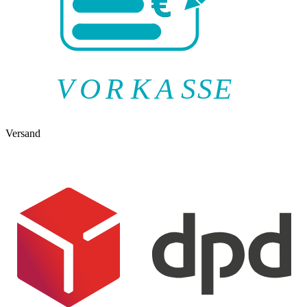
V
O
R
K
A
SSE
Versand