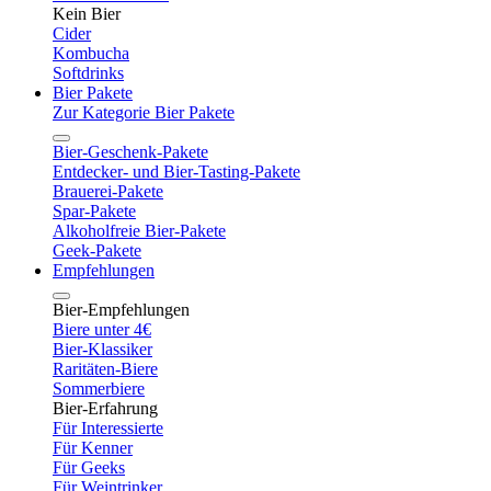
Kein Bier
Cider
Kombucha
Softdrinks
Bier Pakete
Zur Kategorie Bier Pakete
Bier-Geschenk-Pakete
Entdecker- und Bier-Tasting-Pakete
Brauerei-Pakete
Spar-Pakete
Alkoholfreie Bier-Pakete
Geek-Pakete
Empfehlungen
Bier-Empfehlungen
Biere unter 4€
Bier-Klassiker
Raritäten-Biere
Sommerbiere
Bier-Erfahrung
Für Interessierte
Für Kenner
Für Geeks
Für Weintrinker