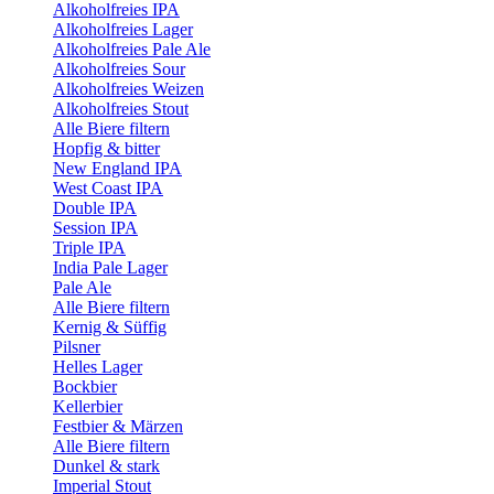
Alkoholfreies IPA
Alkoholfreies Lager
Alkoholfreies Pale Ale
Alkoholfreies Sour
Alkoholfreies Weizen
Alkoholfreies Stout
Alle Biere filtern
Hopfig & bitter
New England IPA
West Coast IPA
Double IPA
Session IPA
Triple IPA
India Pale Lager
Pale Ale
Alle Biere filtern
Kernig & Süffig
Pilsner
Helles Lager
Bockbier
Kellerbier
Festbier & Märzen
Alle Biere filtern
Dunkel & stark
Imperial Stout