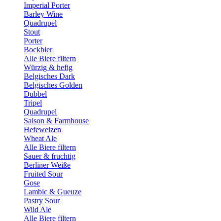
Imperial Porter
Barley Wine
Quadrupel
Stout
Porter
Bockbier
Alle Biere filtern
Würzig & hefig
Belgisches Dark
Belgisches Golden
Dubbel
Tripel
Quadrupel
Saison & Farmhouse
Hefeweizen
Wheat Ale
Alle Biere filtern
Sauer & fruchtig
Berliner Weiße
Fruited Sour
Gose
Lambic & Gueuze
Pastry Sour
Wild Ale
Alle Biere filtern