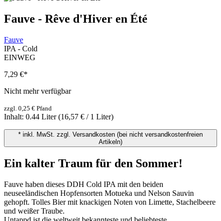
Fauve - Rêve d'Hiver en Été
Fauve
IPA - Cold
EINWEG
7,29 €
*
Nicht mehr verfügbar
zzgl. 0,25 € Pfand
Inhalt:
0.44 Liter
(16,57 € / 1 Liter)
* inkl. MwSt. zzgl. Versandkosten (bei nicht versandkostenfreien
Artikeln)
Ein kalter Traum für den Sommer!
Fauve haben dieses DDH Cold IPA mit den beiden
neuseeländischen Hopfensorten Motueka und Nelson Sauvin
gehopft. Tolles Bier mit knackigen Noten von Limette, Stachelbeere
und weißer Traube.
Untappd ist die weltweit bekannteste und beliebteste