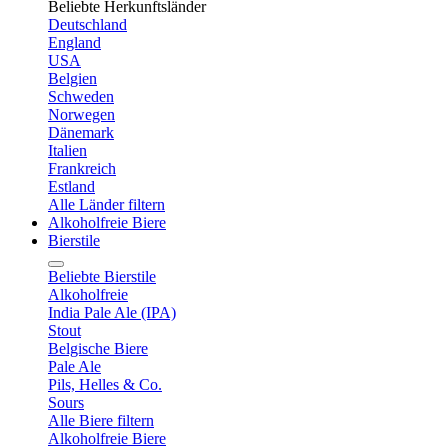
Beliebte Herkunftsländer
Deutschland
England
USA
Belgien
Schweden
Norwegen
Dänemark
Italien
Frankreich
Estland
Alle Länder filtern
Alkoholfreie Biere
Bierstile
Beliebte Bierstile
Alkoholfreie
India Pale Ale (IPA)
Stout
Belgische Biere
Pale Ale
Pils, Helles & Co.
Sours
Alle Biere filtern
Alkoholfreie Biere