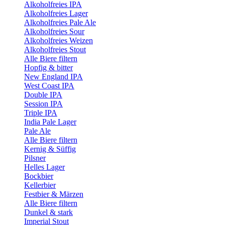
Alkoholfreies IPA
Alkoholfreies Lager
Alkoholfreies Pale Ale
Alkoholfreies Sour
Alkoholfreies Weizen
Alkoholfreies Stout
Alle Biere filtern
Hopfig & bitter
New England IPA
West Coast IPA
Double IPA
Session IPA
Triple IPA
India Pale Lager
Pale Ale
Alle Biere filtern
Kernig & Süffig
Pilsner
Helles Lager
Bockbier
Kellerbier
Festbier & Märzen
Alle Biere filtern
Dunkel & stark
Imperial Stout