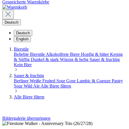
Gespeicherte Warenkörbe
Deutsch
Deutsch
English
Bierstile
Beliebte Bierstile
Alkoholfreie Biere
Hopfig & bitter
Kernig
& Süffig
Dunkel & stark
Würzig & hefig
Sauer & fruchtig
Kein Bier
Sauer & fruchtig
Berliner Weiße
Fruited Sour
Gose
Lambic & Gueuze
Pastry
Sour
Wild Ale
Alle Biere filtern
Alle Biere filtern
Bildergalerie überspringen