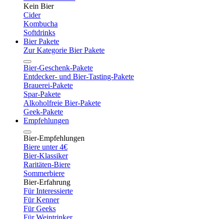
Kein Bier
Cider
Kombucha
Softdrinks
Bier Pakete
Zur Kategorie Bier Pakete
Bier-Geschenk-Pakete
Entdecker- und Bier-Tasting-Pakete
Brauerei-Pakete
Spar-Pakete
Alkoholfreie Bier-Pakete
Geek-Pakete
Empfehlungen
Bier-Empfehlungen
Biere unter 4€
Bier-Klassiker
Raritäten-Biere
Sommerbiere
Bier-Erfahrung
Für Interessierte
Für Kenner
Für Geeks
Für Weintrinker