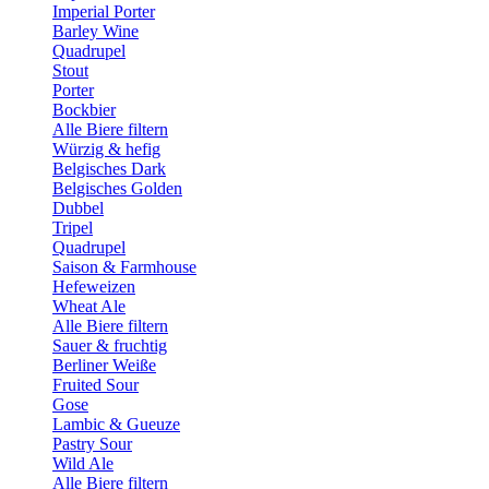
Imperial Porter
Barley Wine
Quadrupel
Stout
Porter
Bockbier
Alle Biere filtern
Würzig & hefig
Belgisches Dark
Belgisches Golden
Dubbel
Tripel
Quadrupel
Saison & Farmhouse
Hefeweizen
Wheat Ale
Alle Biere filtern
Sauer & fruchtig
Berliner Weiße
Fruited Sour
Gose
Lambic & Gueuze
Pastry Sour
Wild Ale
Alle Biere filtern