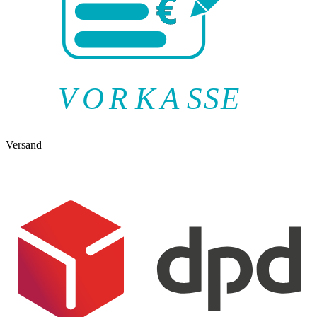
V
O
R
K
A
SSE
Versand