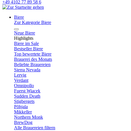
+49 4102 77 89 58 6
Biere
Zur Kategorie Biere
Neue Biere
Highlights
Biere im Sale
Bestseller Biere
Top bewertete Biere
Brauerei des Monats
Beliebte Brauereien
Sierra Nevada
Lervig
Verdant
Omnipollo
Fuerst Wiacek
Sudden Death
Stigbergets
Põhjala
Mikkeller
Northern Monk
BrewDog
Alle Brauereien filtern