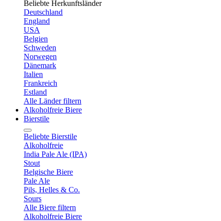
Beliebte Herkunftsländer
Deutschland
England
USA
Belgien
Schweden
Norwegen
Dänemark
Italien
Frankreich
Estland
Alle Länder filtern
Alkoholfreie Biere
Bierstile
Beliebte Bierstile
Alkoholfreie
India Pale Ale (IPA)
Stout
Belgische Biere
Pale Ale
Pils, Helles & Co.
Sours
Alle Biere filtern
Alkoholfreie Biere