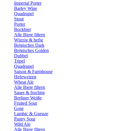
Imperial Porter
Barley Wine
Quadrupel
Stout
Porter
Bockbier
Alle Biere filtern
Würzig & hefig
Belgisches Dark
Belgisches Golden
Dubbel
Tripel
Quadrupel
Saison & Farmhouse
Hefeweizen
Wheat Ale
Alle Biere filtern
Sauer & fruchtig
Berliner Weiße
Fruited Sour
Gose
Lambic & Gueuze
Pastry Sour
Wild Ale
Alle Biere filtern