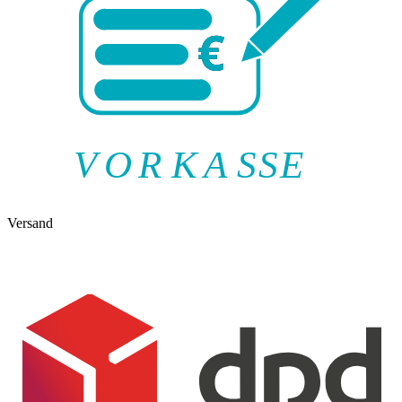
V
O
R
K
A
SSE
Versand