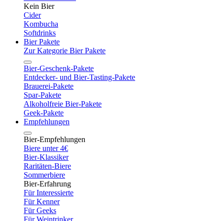
Kein Bier
Cider
Kombucha
Softdrinks
Bier Pakete
Zur Kategorie Bier Pakete
Bier-Geschenk-Pakete
Entdecker- und Bier-Tasting-Pakete
Brauerei-Pakete
Spar-Pakete
Alkoholfreie Bier-Pakete
Geek-Pakete
Empfehlungen
Bier-Empfehlungen
Biere unter 4€
Bier-Klassiker
Raritäten-Biere
Sommerbiere
Bier-Erfahrung
Für Interessierte
Für Kenner
Für Geeks
Für Weintrinker