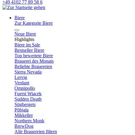
+49 4102 77 89 58 6
Biere
Zur Kategorie Biere
Neue Biere
Highlights
Biere im Sale
Bestseller Biere
Top bewertete Biere
Brauerei des Monats
Beliebte Brauereien
Sierra Nevada
Lervig
Verdant
Omnipollo
Fuerst Wiacek
Sudden Death
Stigbergets
Põhjala
Mikkeller
Northern Monk
BrewDog
Alle Brauereien filtern