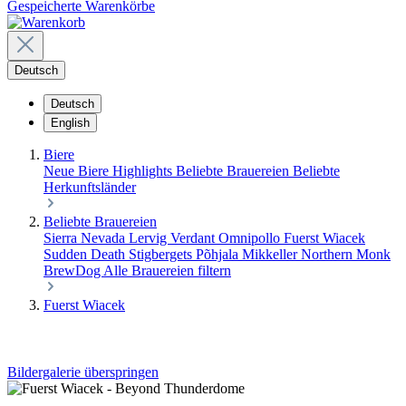
Gespeicherte Warenkörbe
Deutsch
Deutsch
English
Biere
Neue Biere
Highlights
Beliebte Brauereien
Beliebte
Herkunftsländer
Beliebte Brauereien
Sierra Nevada
Lervig
Verdant
Omnipollo
Fuerst Wiacek
Sudden Death
Stigbergets
Põhjala
Mikkeller
Northern Monk
BrewDog
Alle Brauereien filtern
Fuerst Wiacek
Bildergalerie überspringen