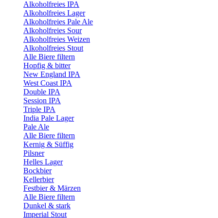
Alkoholfreies IPA
Alkoholfreies Lager
Alkoholfreies Pale Ale
Alkoholfreies Sour
Alkoholfreies Weizen
Alkoholfreies Stout
Alle Biere filtern
Hopfig & bitter
New England IPA
West Coast IPA
Double IPA
Session IPA
Triple IPA
India Pale Lager
Pale Ale
Alle Biere filtern
Kernig & Süffig
Pilsner
Helles Lager
Bockbier
Kellerbier
Festbier & Märzen
Alle Biere filtern
Dunkel & stark
Imperial Stout