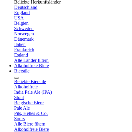
Beliebte Herkunftsländer
Deutschland
England
USA
Belgien
Schweden
Norwegen
Dänemark
Italien
Frankreich
Estland
Alle Länder filtern
Alkoholfreie Biere
Bierstile
Beliebte Bierstile
Alkoholfreie
India Pale Ale (IPA)
Stout
Belgische Biere
Pale Ale
Pils, Helles & Co.
Sours
Alle Biere filtern
Alkoholfreie Biere