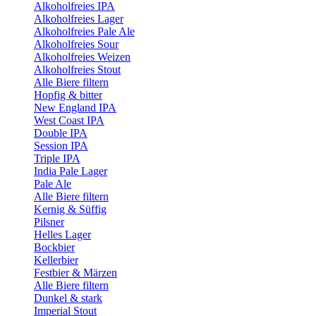
Alkoholfreies IPA
Alkoholfreies Lager
Alkoholfreies Pale Ale
Alkoholfreies Sour
Alkoholfreies Weizen
Alkoholfreies Stout
Alle Biere filtern
Hopfig & bitter
New England IPA
West Coast IPA
Double IPA
Session IPA
Triple IPA
India Pale Lager
Pale Ale
Alle Biere filtern
Kernig & Süffig
Pilsner
Helles Lager
Bockbier
Kellerbier
Festbier & Märzen
Alle Biere filtern
Dunkel & stark
Imperial Stout