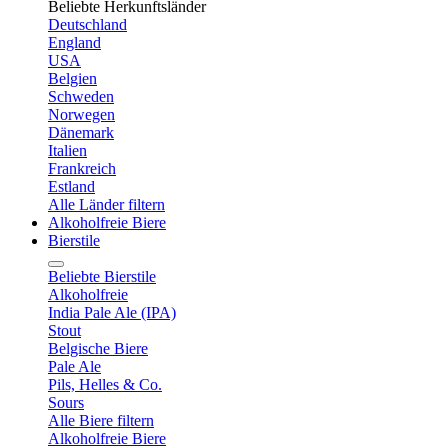
Beliebte Herkunftsländer
Deutschland
England
USA
Belgien
Schweden
Norwegen
Dänemark
Italien
Frankreich
Estland
Alle Länder filtern
Alkoholfreie Biere
Bierstile
Beliebte Bierstile
Alkoholfreie
India Pale Ale (IPA)
Stout
Belgische Biere
Pale Ale
Pils, Helles & Co.
Sours
Alle Biere filtern
Alkoholfreie Biere