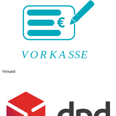
V
O
R
K
A
SSE
Versand