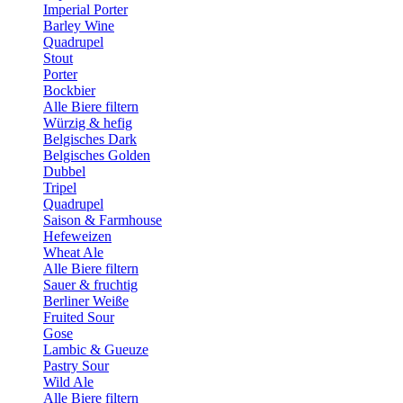
Imperial Porter
Barley Wine
Quadrupel
Stout
Porter
Bockbier
Alle Biere filtern
Würzig & hefig
Belgisches Dark
Belgisches Golden
Dubbel
Tripel
Quadrupel
Saison & Farmhouse
Hefeweizen
Wheat Ale
Alle Biere filtern
Sauer & fruchtig
Berliner Weiße
Fruited Sour
Gose
Lambic & Gueuze
Pastry Sour
Wild Ale
Alle Biere filtern