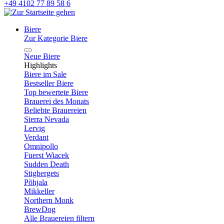
+49 4102 77 89 58 6
Biere
Zur Kategorie Biere
Neue Biere
Highlights
Biere im Sale
Bestseller Biere
Top bewertete Biere
Brauerei des Monats
Beliebte Brauereien
Sierra Nevada
Lervig
Verdant
Omnipollo
Fuerst Wiacek
Sudden Death
Stigbergets
Põhjala
Mikkeller
Northern Monk
BrewDog
Alle Brauereien filtern