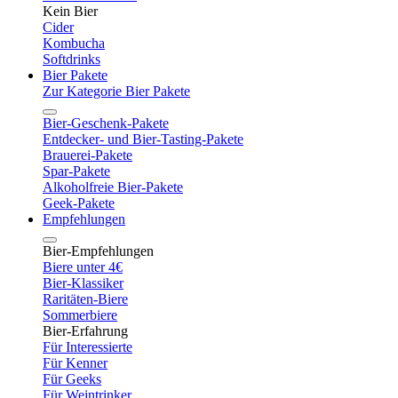
Kein Bier
Cider
Kombucha
Softdrinks
Bier Pakete
Zur Kategorie Bier Pakete
Bier-Geschenk-Pakete
Entdecker- und Bier-Tasting-Pakete
Brauerei-Pakete
Spar-Pakete
Alkoholfreie Bier-Pakete
Geek-Pakete
Empfehlungen
Bier-Empfehlungen
Biere unter 4€
Bier-Klassiker
Raritäten-Biere
Sommerbiere
Bier-Erfahrung
Für Interessierte
Für Kenner
Für Geeks
Für Weintrinker