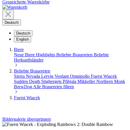
Gespeicherte Warenkörbe
Deutsch
Deutsch
English
Biere
Neue Biere
Highlights
Beliebte Brauereien
Beliebte
Herkunftsländer
Beliebte Brauereien
Sierra Nevada
Lervig
Verdant
Omnipollo
Fuerst Wiacek
Sudden Death
Stigbergets
Põhjala
Mikkeller
Northern Monk
BrewDog
Alle Brauereien filtern
Fuerst Wiacek
Bildergalerie überspringen