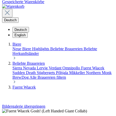
Gespeicherte Warenkörbe
Deutsch
Deutsch
English
Biere
Neue Biere
Highlights
Beliebte Brauereien
Beliebte
Herkunftsländer
Beliebte Brauereien
Sierra Nevada
Lervig
Verdant
Omnipollo
Fuerst Wiacek
Sudden Death
Stigbergets
Põhjala
Mikkeller
Northern Monk
BrewDog
Alle Brauereien filtern
Fuerst Wiacek
Bildergalerie überspringen