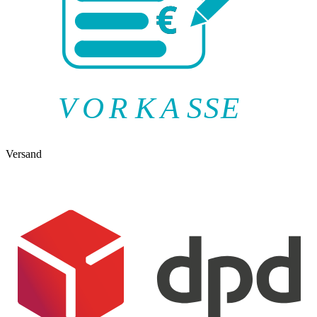
V
O
R
K
A
SSE
Versand