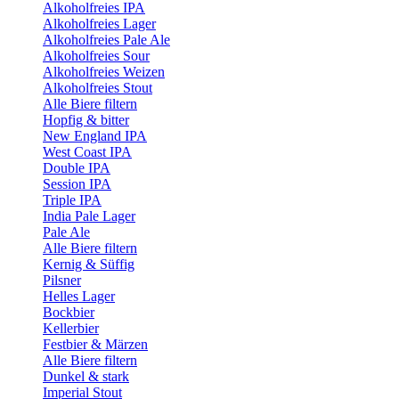
Alkoholfreies IPA
Alkoholfreies Lager
Alkoholfreies Pale Ale
Alkoholfreies Sour
Alkoholfreies Weizen
Alkoholfreies Stout
Alle Biere filtern
Hopfig & bitter
New England IPA
West Coast IPA
Double IPA
Session IPA
Triple IPA
India Pale Lager
Pale Ale
Alle Biere filtern
Kernig & Süffig
Pilsner
Helles Lager
Bockbier
Kellerbier
Festbier & Märzen
Alle Biere filtern
Dunkel & stark
Imperial Stout