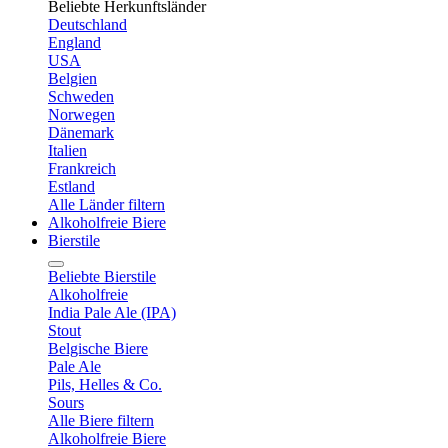
Beliebte Herkunftsländer
Deutschland
England
USA
Belgien
Schweden
Norwegen
Dänemark
Italien
Frankreich
Estland
Alle Länder filtern
Alkoholfreie Biere
Bierstile
Beliebte Bierstile
Alkoholfreie
India Pale Ale (IPA)
Stout
Belgische Biere
Pale Ale
Pils, Helles & Co.
Sours
Alle Biere filtern
Alkoholfreie Biere