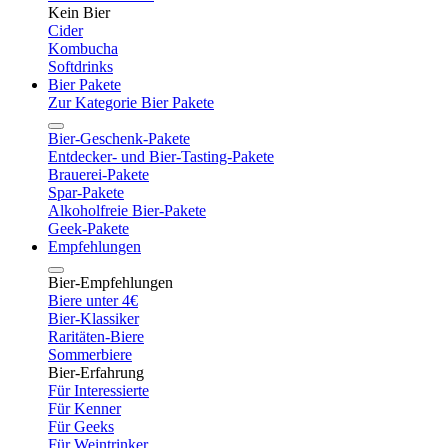
Kein Bier
Cider
Kombucha
Softdrinks
Bier Pakete
Zur Kategorie Bier Pakete
Bier-Geschenk-Pakete
Entdecker- und Bier-Tasting-Pakete
Brauerei-Pakete
Spar-Pakete
Alkoholfreie Bier-Pakete
Geek-Pakete
Empfehlungen
Bier-Empfehlungen
Biere unter 4€
Bier-Klassiker
Raritäten-Biere
Sommerbiere
Bier-Erfahrung
Für Interessierte
Für Kenner
Für Geeks
Für Weintrinker