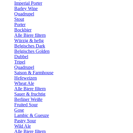
Imperial Porter
Barley Wine
Quadrupel
Stout
Porter
Bockbier
Alle Biere filtern
Würzig & hefig
Belgisches Dark
Belgisches Golden
Dubbel
Tripel
Quadrupel
Saison & Farmhouse
Hefeweizen
Wheat Ale
Alle Biere filtern
Sauer & fruchtig
Berliner Weiße
Fruited Sour
Gose
Lambic & Gueuze
Pastry Sour
Wild Ale
Alle Biere filtern