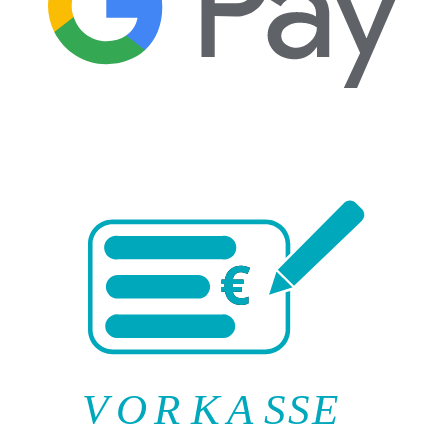
V
O
R
K
A
SSE