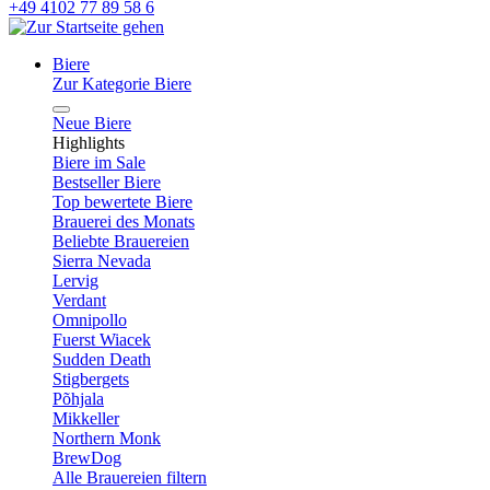
+49 4102 77 89 58 6
Biere
Zur Kategorie Biere
Neue Biere
Highlights
Biere im Sale
Bestseller Biere
Top bewertete Biere
Brauerei des Monats
Beliebte Brauereien
Sierra Nevada
Lervig
Verdant
Omnipollo
Fuerst Wiacek
Sudden Death
Stigbergets
Põhjala
Mikkeller
Northern Monk
BrewDog
Alle Brauereien filtern