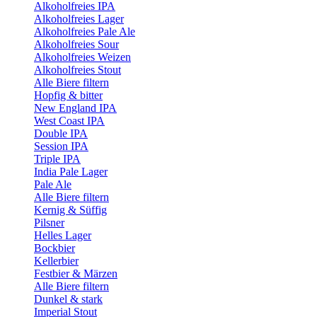
Alkoholfreies IPA
Alkoholfreies Lager
Alkoholfreies Pale Ale
Alkoholfreies Sour
Alkoholfreies Weizen
Alkoholfreies Stout
Alle Biere filtern
Hopfig & bitter
New England IPA
West Coast IPA
Double IPA
Session IPA
Triple IPA
India Pale Lager
Pale Ale
Alle Biere filtern
Kernig & Süffig
Pilsner
Helles Lager
Bockbier
Kellerbier
Festbier & Märzen
Alle Biere filtern
Dunkel & stark
Imperial Stout