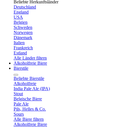
Beliebte Herkunftsländer
Deutschland
England
USA
Belgien
Schweden
Norwegen
Dänemark
Italien
Frankreich
Estland
Alle Länder filtern
Alkoholfreie Biere
Bierstile
Beliebte Bierstile
Alkoholfreie
India Pale Ale (IPA)
Stout
Belgische Biere
Pale Ale
Pils, Helles & Co.
Sours
Alle Biere filtern
Alkoholfreie Biere