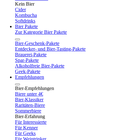
Kein Bier
Cider
Kombucha
Softdrinks
Bier Pakete
Zur Kategorie Bier Pakete
Bier-Geschenk-Pakete
Entdecker- und Bier-Tasting-Pakete
Brauerei-Pakete
Spar-Pakete
Alkoholfreie Bier-Pakete
Geek-Pakete
Empfehlungen
Bier-Empfehlungen
Biere unter 4€
Bier-Klassiker
Raritäten-Biere
Sommerbiere
Bier-Erfahrung
Für Interessierte
Für Kenner
Für Geeks
Für Weintrinker