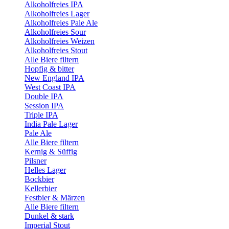
Alkoholfreies IPA
Alkoholfreies Lager
Alkoholfreies Pale Ale
Alkoholfreies Sour
Alkoholfreies Weizen
Alkoholfreies Stout
Alle Biere filtern
Hopfig & bitter
New England IPA
West Coast IPA
Double IPA
Session IPA
Triple IPA
India Pale Lager
Pale Ale
Alle Biere filtern
Kernig & Süffig
Pilsner
Helles Lager
Bockbier
Kellerbier
Festbier & Märzen
Alle Biere filtern
Dunkel & stark
Imperial Stout