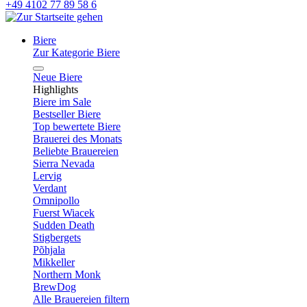
+49 4102 77 89 58 6
Biere
Zur Kategorie Biere
Neue Biere
Highlights
Biere im Sale
Bestseller Biere
Top bewertete Biere
Brauerei des Monats
Beliebte Brauereien
Sierra Nevada
Lervig
Verdant
Omnipollo
Fuerst Wiacek
Sudden Death
Stigbergets
Põhjala
Mikkeller
Northern Monk
BrewDog
Alle Brauereien filtern