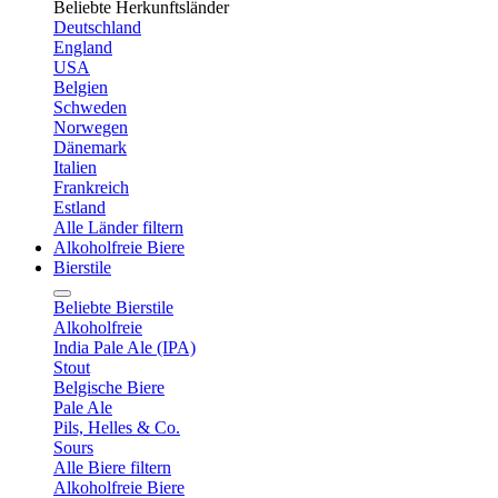
Beliebte Herkunftsländer
Deutschland
England
USA
Belgien
Schweden
Norwegen
Dänemark
Italien
Frankreich
Estland
Alle Länder filtern
Alkoholfreie Biere
Bierstile
Beliebte Bierstile
Alkoholfreie
India Pale Ale (IPA)
Stout
Belgische Biere
Pale Ale
Pils, Helles & Co.
Sours
Alle Biere filtern
Alkoholfreie Biere