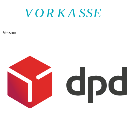
V
O
R
K
A
SSE
Versand