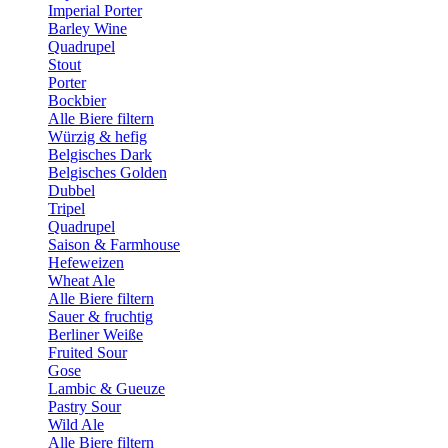
Imperial Porter
Barley Wine
Quadrupel
Stout
Porter
Bockbier
Alle Biere filtern
Würzig & hefig
Belgisches Dark
Belgisches Golden
Dubbel
Tripel
Quadrupel
Saison & Farmhouse
Hefeweizen
Wheat Ale
Alle Biere filtern
Sauer & fruchtig
Berliner Weiße
Fruited Sour
Gose
Lambic & Gueuze
Pastry Sour
Wild Ale
Alle Biere filtern