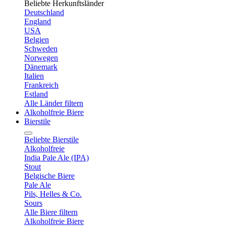
Beliebte Herkunftsländer
Deutschland
England
USA
Belgien
Schweden
Norwegen
Dänemark
Italien
Frankreich
Estland
Alle Länder filtern
Alkoholfreie Biere
Bierstile
Beliebte Bierstile
Alkoholfreie
India Pale Ale (IPA)
Stout
Belgische Biere
Pale Ale
Pils, Helles & Co.
Sours
Alle Biere filtern
Alkoholfreie Biere