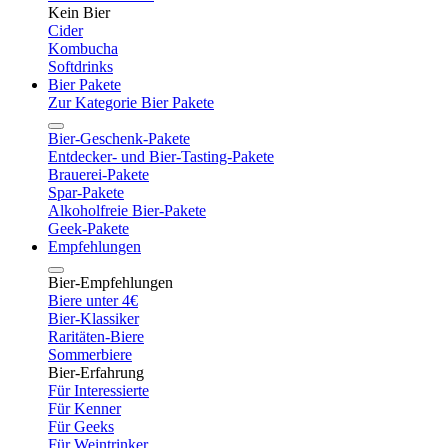
Kein Bier
Cider
Kombucha
Softdrinks
Bier Pakete
Zur Kategorie Bier Pakete
Bier-Geschenk-Pakete
Entdecker- und Bier-Tasting-Pakete
Brauerei-Pakete
Spar-Pakete
Alkoholfreie Bier-Pakete
Geek-Pakete
Empfehlungen
Bier-Empfehlungen
Biere unter 4€
Bier-Klassiker
Raritäten-Biere
Sommerbiere
Bier-Erfahrung
Für Interessierte
Für Kenner
Für Geeks
Für Weintrinker