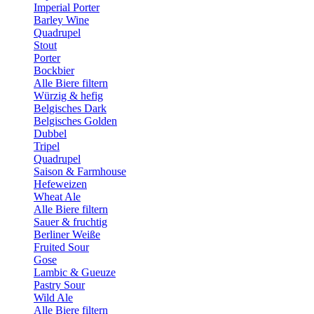
Imperial Porter
Barley Wine
Quadrupel
Stout
Porter
Bockbier
Alle Biere filtern
Würzig & hefig
Belgisches Dark
Belgisches Golden
Dubbel
Tripel
Quadrupel
Saison & Farmhouse
Hefeweizen
Wheat Ale
Alle Biere filtern
Sauer & fruchtig
Berliner Weiße
Fruited Sour
Gose
Lambic & Gueuze
Pastry Sour
Wild Ale
Alle Biere filtern