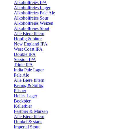
Alkoholfreies IPA
Alkoholfreies Lager
Alkoholfreies Pale Ale
Alkoholfreies Sour
Alkoholfreies Weizen
Alkoholfreies Stout
Alle Biere filtern
Hopfig & bitter
New England IPA
West Coast IPA
Double IPA
Session IPA
Triple IPA
India Pale Lager
Pale Ale
Alle Biere filtern
Kernig & Süffig
Pilsner
Helles Lager
Bockbier
Kellerbier
Festbier & Märzen
Alle Biere filtern
Dunkel & stark
Imperial Stout