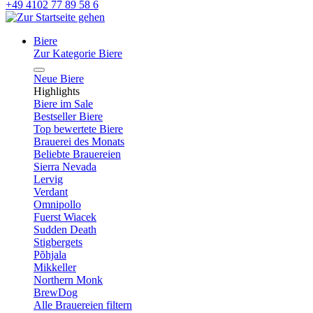
+49 4102 77 89 58 6
Biere
Zur Kategorie Biere
Neue Biere
Highlights
Biere im Sale
Bestseller Biere
Top bewertete Biere
Brauerei des Monats
Beliebte Brauereien
Sierra Nevada
Lervig
Verdant
Omnipollo
Fuerst Wiacek
Sudden Death
Stigbergets
Põhjala
Mikkeller
Northern Monk
BrewDog
Alle Brauereien filtern