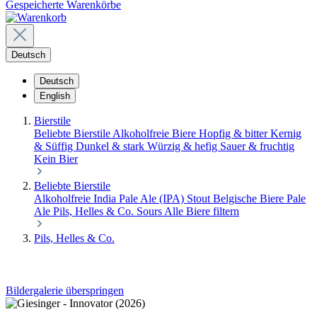
Gespeicherte Warenkörbe
Deutsch
Deutsch
English
Bierstile
Beliebte Bierstile
Alkoholfreie Biere
Hopfig & bitter
Kernig
& Süffig
Dunkel & stark
Würzig & hefig
Sauer & fruchtig
Kein Bier
Beliebte Bierstile
Alkoholfreie
India Pale Ale (IPA)
Stout
Belgische Biere
Pale
Ale
Pils, Helles & Co.
Sours
Alle Biere filtern
Pils, Helles & Co.
Bildergalerie überspringen