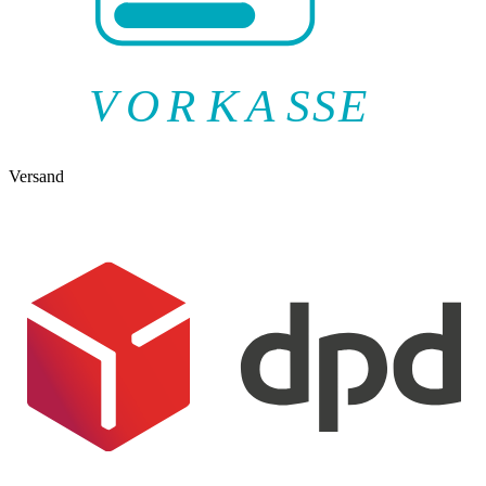
V
O
R
K
A
SSE
Versand