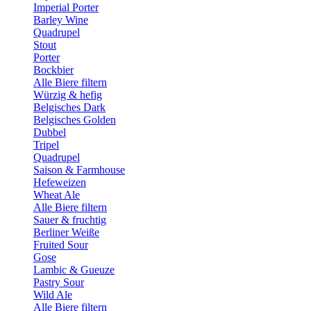
Imperial Porter
Barley Wine
Quadrupel
Stout
Porter
Bockbier
Alle Biere filtern
Würzig & hefig
Belgisches Dark
Belgisches Golden
Dubbel
Tripel
Quadrupel
Saison & Farmhouse
Hefeweizen
Wheat Ale
Alle Biere filtern
Sauer & fruchtig
Berliner Weiße
Fruited Sour
Gose
Lambic & Gueuze
Pastry Sour
Wild Ale
Alle Biere filtern