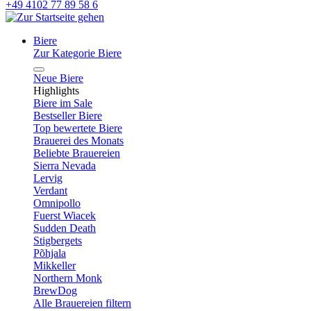
+49 4102 77 89 58 6
Biere
Zur Kategorie Biere
Neue Biere
Highlights
Biere im Sale
Bestseller Biere
Top bewertete Biere
Brauerei des Monats
Beliebte Brauereien
Sierra Nevada
Lervig
Verdant
Omnipollo
Fuerst Wiacek
Sudden Death
Stigbergets
Põhjala
Mikkeller
Northern Monk
BrewDog
Alle Brauereien filtern