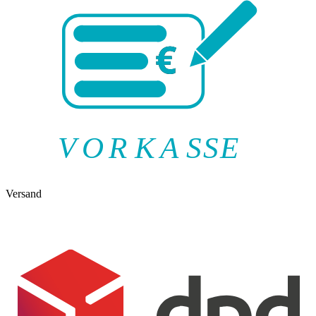
V
O
R
K
A
SSE
Versand