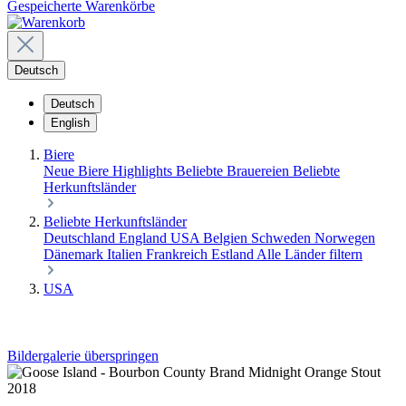
Gespeicherte Warenkörbe
Deutsch
Deutsch
English
Biere
Neue Biere
Highlights
Beliebte Brauereien
Beliebte
Herkunftsländer
Beliebte Herkunftsländer
Deutschland
England
USA
Belgien
Schweden
Norwegen
Dänemark
Italien
Frankreich
Estland
Alle Länder filtern
USA
Bildergalerie überspringen