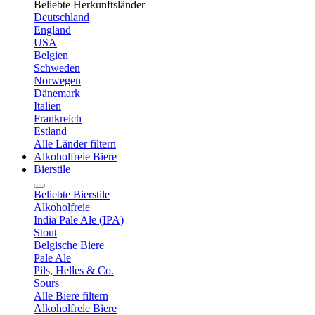
Beliebte Herkunftsländer
Deutschland
England
USA
Belgien
Schweden
Norwegen
Dänemark
Italien
Frankreich
Estland
Alle Länder filtern
Alkoholfreie Biere
Bierstile
Beliebte Bierstile
Alkoholfreie
India Pale Ale (IPA)
Stout
Belgische Biere
Pale Ale
Pils, Helles & Co.
Sours
Alle Biere filtern
Alkoholfreie Biere