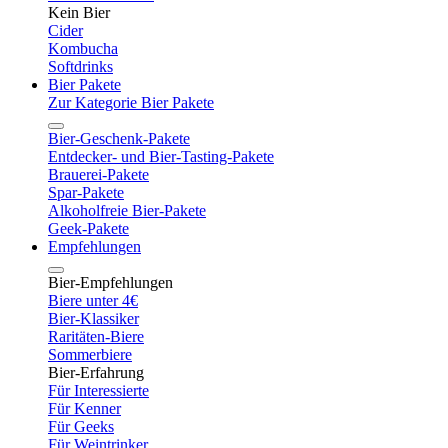
Kein Bier
Cider
Kombucha
Softdrinks
Bier Pakete
Zur Kategorie Bier Pakete
Bier-Geschenk-Pakete
Entdecker- und Bier-Tasting-Pakete
Brauerei-Pakete
Spar-Pakete
Alkoholfreie Bier-Pakete
Geek-Pakete
Empfehlungen
Bier-Empfehlungen
Biere unter 4€
Bier-Klassiker
Raritäten-Biere
Sommerbiere
Bier-Erfahrung
Für Interessierte
Für Kenner
Für Geeks
Für Weintrinker