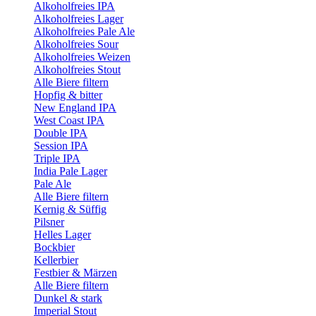
Alkoholfreies IPA
Alkoholfreies Lager
Alkoholfreies Pale Ale
Alkoholfreies Sour
Alkoholfreies Weizen
Alkoholfreies Stout
Alle Biere filtern
Hopfig & bitter
New England IPA
West Coast IPA
Double IPA
Session IPA
Triple IPA
India Pale Lager
Pale Ale
Alle Biere filtern
Kernig & Süffig
Pilsner
Helles Lager
Bockbier
Kellerbier
Festbier & Märzen
Alle Biere filtern
Dunkel & stark
Imperial Stout