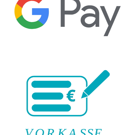
V
O
R
K
A
SSE