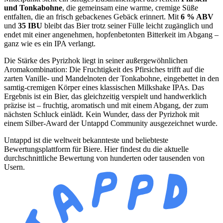
und Tonkabohne
, die gemeinsam eine warme, cremige Süße
entfalten, die an frisch gebackenes Gebäck erinnert. Mit
6 % ABV
und
35 IBU
bleibt das Bier trotz seiner Fülle leicht zugänglich und
endet mit einer angenehmen, hopfenbetonten Bitterkeit im Abgang –
ganz wie es ein IPA verlangt.
Die Stärke des Pyrizhok liegt in seiner außergewöhnlichen
Aromakombination: Die Fruchtigkeit des Pfirsiches trifft auf die
zarten Vanille- und Mandelnoten der Tonkabohne, eingebettet in den
samtig-cremigen Körper eines klassischen Milkshake IPAs. Das
Ergebnis ist ein Bier, das gleichzeitig verspielt und handwerklich
präzise ist – fruchtig, aromatisch und mit einem Abgang, der zum
nächsten Schluck einlädt. Kein Wunder, dass der Pyrizhok mit
einem Silber-Award der Untappd Community ausgezeichnet wurde.
Untappd ist die weltweit bekannteste und beliebteste
Bewertungsplattform für Biere. Hier findest du die aktuelle
durchschnittliche Bewertung von hunderten oder tausenden von
Usern.