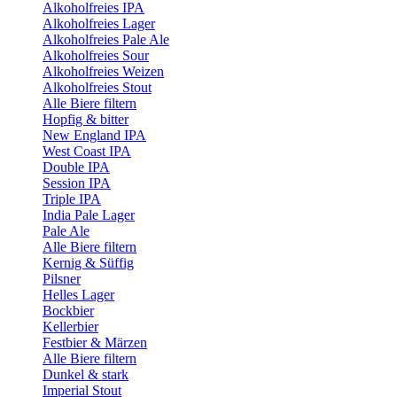
Alkoholfreies IPA
Alkoholfreies Lager
Alkoholfreies Pale Ale
Alkoholfreies Sour
Alkoholfreies Weizen
Alkoholfreies Stout
Alle Biere filtern
Hopfig & bitter
New England IPA
West Coast IPA
Double IPA
Session IPA
Triple IPA
India Pale Lager
Pale Ale
Alle Biere filtern
Kernig & Süffig
Pilsner
Helles Lager
Bockbier
Kellerbier
Festbier & Märzen
Alle Biere filtern
Dunkel & stark
Imperial Stout