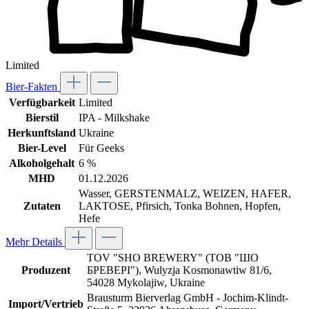
Limited
Bier-Fakten
Verfügbarkeit
Limited
Bierstil
IPA - Milkshake
Herkunftsland
Ukraine
Bier-Level
Für Geeks
Alkoholgehalt
6 %
MHD
01.12.2026
Wasser, GERSTENMALZ, WEIZEN, HAFER,
Zutaten
LAKTOSE, Pfirsich, Tonka Bohnen, Hopfen,
Hefe
Mehr Details
TOV "SHO BREWERY" (ТОВ "ШО
Produzent
БРЕВЕРІ"), Wulyzja Kosmonawtiw 81/6,
54028 Mykolajiw, Ukraine
Brausturm Bierverlag GmbH - Jochim-Klindt-
Import/Vertrieb