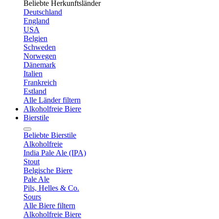
Beliebte Herkunftsländer
Deutschland
England
USA
Belgien
Schweden
Norwegen
Dänemark
Italien
Frankreich
Estland
Alle Länder filtern
Alkoholfreie Biere
Bierstile
Beliebte Bierstile
Alkoholfreie
India Pale Ale (IPA)
Stout
Belgische Biere
Pale Ale
Pils, Helles & Co.
Sours
Alle Biere filtern
Alkoholfreie Biere