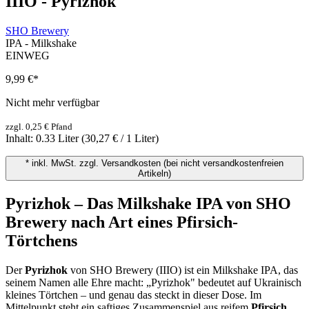
IIIO - Pyrizhok
SHO Brewery
IPA - Milkshake
EINWEG
9,99 €
*
Nicht mehr verfügbar
zzgl. 0,25 € Pfand
Inhalt:
0.33 Liter
(30,27 € / 1 Liter)
* inkl. MwSt. zzgl. Versandkosten (bei nicht versandkostenfreien
Artikeln)
Pyrizhok – Das Milkshake IPA von SHO
Brewery nach Art eines Pfirsich-
Törtchens
Der
Pyrizhok
von SHO Brewery (IIIO) ist ein Milkshake IPA, das
seinem Namen alle Ehre macht: „Pyrizhok" bedeutet auf Ukrainisch
kleines Törtchen – und genau das steckt in dieser Dose. Im
Mittelpunkt steht ein saftiges Zusammenspiel aus reifem
Pfirsich