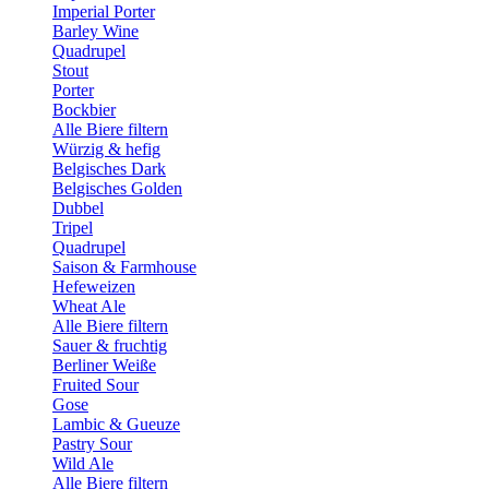
Imperial Porter
Barley Wine
Quadrupel
Stout
Porter
Bockbier
Alle Biere filtern
Würzig & hefig
Belgisches Dark
Belgisches Golden
Dubbel
Tripel
Quadrupel
Saison & Farmhouse
Hefeweizen
Wheat Ale
Alle Biere filtern
Sauer & fruchtig
Berliner Weiße
Fruited Sour
Gose
Lambic & Gueuze
Pastry Sour
Wild Ale
Alle Biere filtern