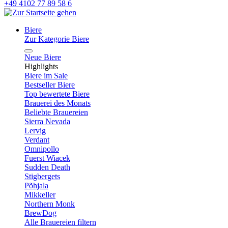
+49 4102 77 89 58 6
Biere
Zur Kategorie Biere
Neue Biere
Highlights
Biere im Sale
Bestseller Biere
Top bewertete Biere
Brauerei des Monats
Beliebte Brauereien
Sierra Nevada
Lervig
Verdant
Omnipollo
Fuerst Wiacek
Sudden Death
Stigbergets
Põhjala
Mikkeller
Northern Monk
BrewDog
Alle Brauereien filtern