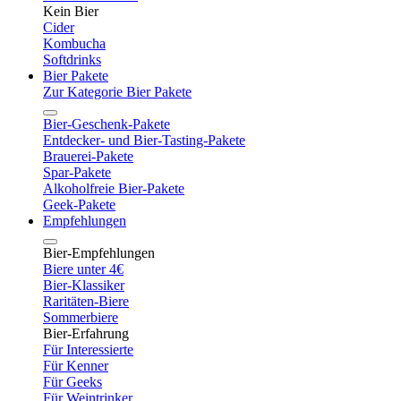
Kein Bier
Cider
Kombucha
Softdrinks
Bier Pakete
Zur Kategorie Bier Pakete
Bier-Geschenk-Pakete
Entdecker- und Bier-Tasting-Pakete
Brauerei-Pakete
Spar-Pakete
Alkoholfreie Bier-Pakete
Geek-Pakete
Empfehlungen
Bier-Empfehlungen
Biere unter 4€
Bier-Klassiker
Raritäten-Biere
Sommerbiere
Bier-Erfahrung
Für Interessierte
Für Kenner
Für Geeks
Für Weintrinker