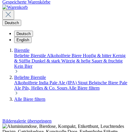
Gespeicherte Warenkörbe
Deutsch
Deutsch
English
Bierstile
Beliebte Bierstile
Alkoholfreie Biere
Hopfig & bitter
Kernig
& Süffig
Dunkel & stark
Würzig & hefig
Sauer & fruchtig
Kein Bier
Beliebte Bierstile
Alkoholfreie
India Pale Ale (IPA)
Stout
Belgische Biere
Pale
Ale
Pils, Helles & Co.
Sours
Alle Biere filtern
Alle Biere filtern
Bildergalerie überspringen