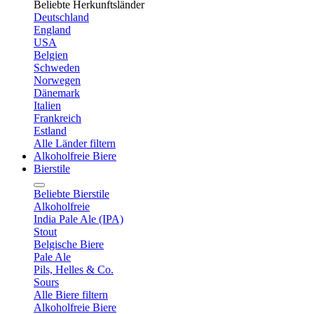
Beliebte Herkunftsländer
Deutschland
England
USA
Belgien
Schweden
Norwegen
Dänemark
Italien
Frankreich
Estland
Alle Länder filtern
Alkoholfreie Biere
Bierstile
Beliebte Bierstile
Alkoholfreie
India Pale Ale (IPA)
Stout
Belgische Biere
Pale Ale
Pils, Helles & Co.
Sours
Alle Biere filtern
Alkoholfreie Biere