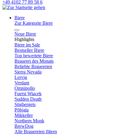
+49 4102 77 89 58 6
Biere
Zur Kategorie Biere
Neue Biere
Highlights
Biere im Sale
Bestseller Biere
Top bewertete Biere
Brauerei des Monats
Beliebte Brauereien
Sierra Nevada
Lervig
Verdant
Omnipollo
Fuerst Wiacek
Sudden Death
Stigbergets
Põhjala
Mikkeller
Northern Monk
BrewDog
Alle Brauereien filtern