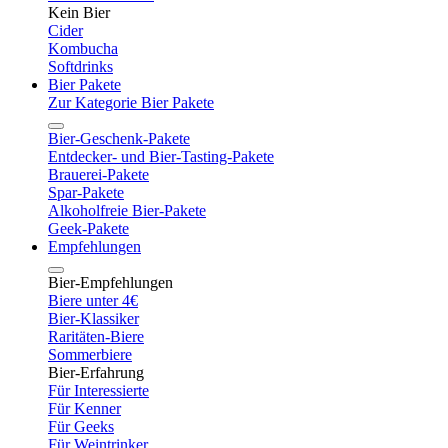
Kein Bier
Cider
Kombucha
Softdrinks
Bier Pakete
Zur Kategorie Bier Pakete
Bier-Geschenk-Pakete
Entdecker- und Bier-Tasting-Pakete
Brauerei-Pakete
Spar-Pakete
Alkoholfreie Bier-Pakete
Geek-Pakete
Empfehlungen
Bier-Empfehlungen
Biere unter 4€
Bier-Klassiker
Raritäten-Biere
Sommerbiere
Bier-Erfahrung
Für Interessierte
Für Kenner
Für Geeks
Für Weintrinker