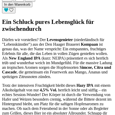
In den Warenkorb
Ein Schluck pures Lebensglück für
zwischendurch
Dürfen wir vorstellen? Der
Levensgenieter
(niederländisch für
"Lebenskünstler") aus der Den Haager Brauerei
Kompaan
ist
genau das, was der Name verspricht: Ein entspanntes, fruchtiges
Erlebnis für alle, die das Leben in vollen Zügen genießen wollen.
Als
New England IPA
(kurz: NEIPA) präsentiert es sich herrlich
trüb und wunderbar weich im Mundgefühl. Für die massive Ladung
an tropischen Aromen sorgen die Hopfensorten
Simcoe, Citra und
Cascade
, die gemeinsam ein Feuerwerk aus Mango, Ananas und
spritzigen Zitrusnoten zünden.
Trotz der intensiven Fruchtigkeit bleibt dieses
Hazy IPA
mit einem
Alkoholgehalt von nur
4,5% Vol.
herrlich leicht und süffig – ein
echtes Session-Wunder! Der Körper ist durch die Verwendung von
Hafer und Weizen besonders cremig, während die Bittere dezent im
Hintergrund bleibt, um Platz für die saftigen Hopfenaromen zu
machen. Ob nach dem Feierabend in der Sonne oder als Begleiter
zum Grillen, dieses Bier ist ein absoluter Allrounder. Schnapp dir