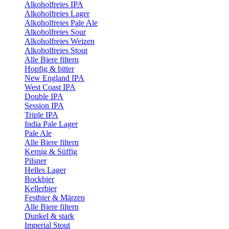
Alkoholfreies IPA
Alkoholfreies Lager
Alkoholfreies Pale Ale
Alkoholfreies Sour
Alkoholfreies Weizen
Alkoholfreies Stout
Alle Biere filtern
Hopfig & bitter
New England IPA
West Coast IPA
Double IPA
Session IPA
Triple IPA
India Pale Lager
Pale Ale
Alle Biere filtern
Kernig & Süffig
Pilsner
Helles Lager
Bockbier
Kellerbier
Festbier & Märzen
Alle Biere filtern
Dunkel & stark
Imperial Stout