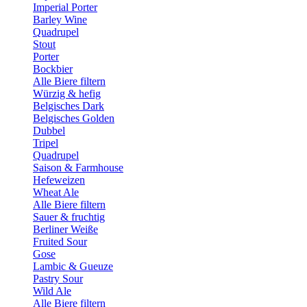
Imperial Porter
Barley Wine
Quadrupel
Stout
Porter
Bockbier
Alle Biere filtern
Würzig & hefig
Belgisches Dark
Belgisches Golden
Dubbel
Tripel
Quadrupel
Saison & Farmhouse
Hefeweizen
Wheat Ale
Alle Biere filtern
Sauer & fruchtig
Berliner Weiße
Fruited Sour
Gose
Lambic & Gueuze
Pastry Sour
Wild Ale
Alle Biere filtern