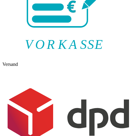
V
O
R
K
A
SSE
Versand